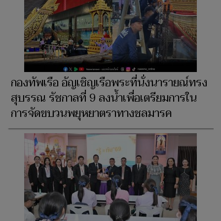
กองทัพเรือ อัญเชิญเรือพระที่นั่งนารายณ์ทรง
สุบรรณ รัชกาลที่ 9 ลงน้ำเพื่อเตรียมการใน
การจัดขบวนพยุหยาตราทางชลมารค