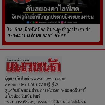
โซเชียลเม็กซิโกช็อก อินฟลูฯดังถูกประกบยิง
ระยะเผาขน ดับสยองคาไลฟ์สด
ผู้ดูแลเว็บไซต์ www.naewna.com
webmaster นายปรเมษฐ์ ภู่โต
ดูแลรับผิดชอบข่าว/ภาพ/โฆษณา/ข้อมูลอื่นๆที่
เกี่ยวข้องกับเว็บไซต์
กรรมการบริษัทฯ, กรรมการผู้มีอำนาจ ไม่มีส่วน