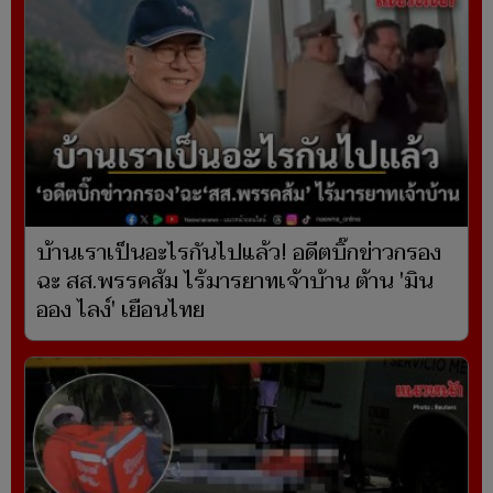
บ้านเราเป็นอะไรกันไปแล้ว! อดีตบิ๊กข่าวกรอง
ฉะ สส.พรรคส้ม ไร้มารยาทเจ้าบ้าน ต้าน 'มิน
ออง ไลง์' เยือนไทย