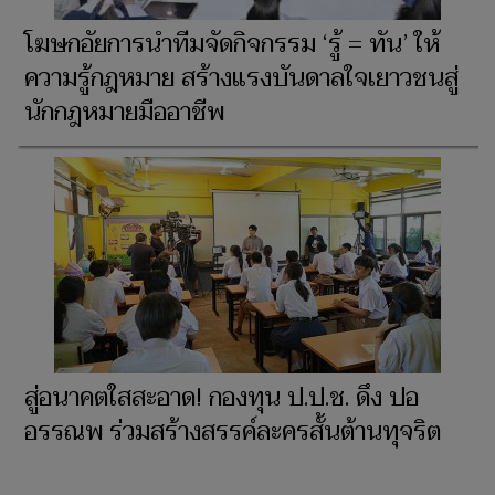
โฆษกอัยการนำทีมจัดกิจกรรม ‘รู้ = ทัน’ ให้
ความรู้กฎหมาย สร้างแรงบันดาลใจเยาวชนสู่
นักกฎหมายมืออาชีพ
สู่อนาคตใสสะอาด! กองทุน ป.ป.ช. ดึง ปอ
อรรณพ ร่วมสร้างสรรค์ละครสั้นต้านทุจริต