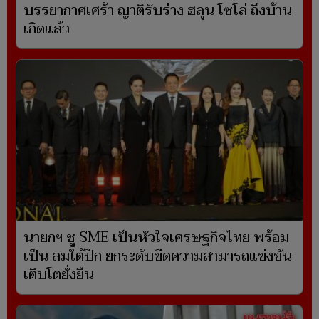
บรรยากาศเศร้า ญาติรับร่าง ฮลุน โซโล่ ถึงบ้าน
เกิดแล้ว
นายกฯ ชู SME เป็นหัวใจเศรษฐกิจไทย พร้อม
เป็น ลมใต้ปีก ยกระดับขีดความสามารถแข่งขัน
เติบโตยั่งยืน