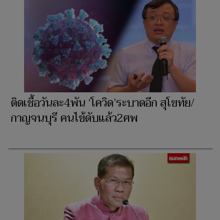
ติดเชื้อวันละ4พัน ‘โควิด’ระบาดอีก สุโขทัย/
กาญจนบุรี คนไข้ดับแล้ว2ศพ