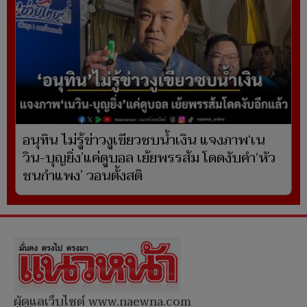
อนุทิน ไม่รู้ข่าวงูเขียวซบน้ำเงิน แจงภาพ‘เน
วิน-บุญยิ่ง’แค่ดูบอล เย้ยพรรส้ม โดดงับคำ‘หัว
ชนกำแพง’ วอนตั้งสติ
ผู้ดูแลเว็บไซต์ www.naewna.com