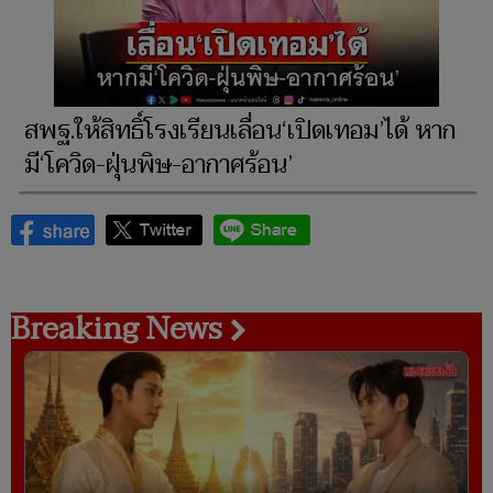
สพฐ.ให้สิทธิ์โรงเรียนเลื่อน‘เปิดเทอม’ได้ หาก
มี‘โควิด-ฝุ่นพิษ-อากาศร้อน’
Breaking News