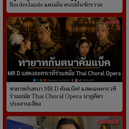
Borderlands แดนล้น คนปล้นจักรวาล
ทายาทกันตนา MR D คัมแบ็ค! แสดงละครเวที
ร่วมสมัย Thai Choral Opera นาฏคีตา
ประสานเสียง