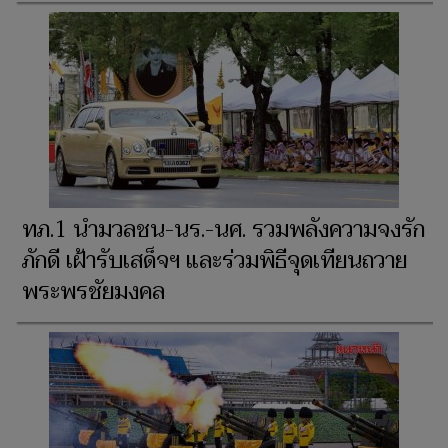
ทภ.1 นำมวลชน-นร.-นศ. รวมพลังความจงรัก
ภักดี เฝ้ารับเสด็จฯ และร่วมพิธีจุดเทียนถวาย
พระพรชัยมงคล