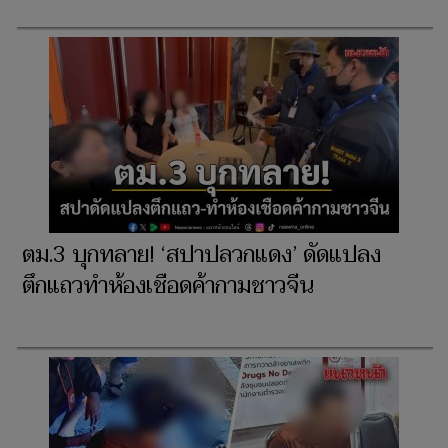
ตม.3 บุกทลาย! ‘สปาปลวกแดง’ ดัดแปลง
ตึกแถวทำห้องเชือดค้ากามชาวจีน