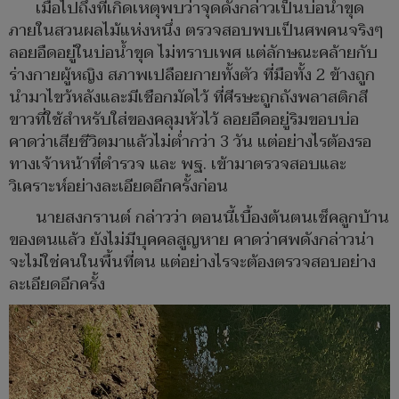
เมื่อไปถึงที่เกิดเหตุพบว่าจุดดังกล่าวเป็นบ่อน้ำขุด
ภายในสวนผลไม้แห่งหนึ่ง ตรวจสอบพบเป็นศพคนจริงๆ
ลอยอืดอยู่ในบ่อน้ำขุด ไม่ทราบเพศ แต่ลักษณะคล้ายกับ
ร่างกายผู้หญิง สภาพเปลือยกายทั้งตัว ที่มือทั้ง 2 ข้างถูก
นำมาไขว้หลังและมีเชือกมัดไว้ ที่ศีรษะถูกถังพลาสติกสี
ขาวที่ใช้สำหรับใส่ของคลุมหัวไว้ ลอยอืดอยู่ริมขอบบ่อ
คาดว่าเสียชีวิตมาแล้วไม่ต่ำกว่า 3 วัน แต่อย่างไรต้องรอ
ทางเจ้าหน้าที่ตำรวจ และ พฐ. เข้ามาตรวจสอบและ
วิเคราะห์อย่างละเอียดอีกครั้งก่อน
นายสงกรานต์ กล่าวว่า ตอนนี้เบื้องต้นตนเช็คลูกบ้าน
ของตนแล้ว ยังไม่มีบุคคลสูญหาย คาดว่าศพดังกล่าวน่า
จะไม่ใช่คนในพื้นที่ตน แต่อย่างไรจะต้องตรวจสอบอย่าง
ละเอียดอีกครั้ง