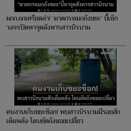
ผกก.ถกเครียดล่า! ‘ฆาตกรหมกถังขยะ’ บี้เช็ก
วงจรปิดหาจุดสังหารสาวนิรนาม
คนงานเก็บขยะช็อก! พบสาวนิรนามมีรอยสัก
เต็มหลัง-โดนยัดถังซอยเปลี่ยว