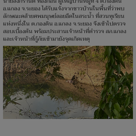
นายสงกรานต์ ท้องก้อน ผู้ใหญ่บ้านหมู่ที่ 4 ต.กองดิน
อ.แกลง จ.ระยอง ได้รับแจ้งจากชาวบ้านในพื้นที่ว่าพบ
ลักษณะคล้ายศพมนุษย์ลอยอืดในสระน้ำ ที่สวนทุเรียน
แห่งหนึ่งใน ต.กองดิน อ.แกลง จ.ระยอง จึงเข้าไปตรวจ
สอบเบื้องต้น พร้อมประสานเจ้าหน้าที่ตำรวจ สภ.แกลง
และเจ้าหน้าที่กู้ภัยเข้ามายังจุดเกิดเหตุ