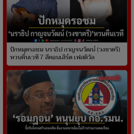
ปักหมุดรอชม นราธิป กาญจนวัฒน์ (วงชาตรี)
หวนคืนเวที 7 สีคอนเสิร์ต เฟสติวัล