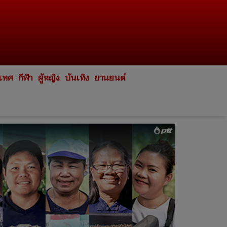
ะเทศ
กีฬา
ผู้หญิง
บันเทิง
ยานยนต์