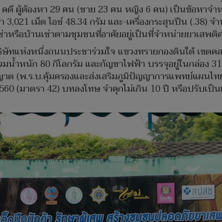
20 คดี ผู้ต้องหา 29 คน (ชาย 23 คน หญิง 6 คน) เป็นข้อหา
3,021 เม็ด ไอซ์ 48.34 กรัม และ-เครื่องกระสุนปืน (.38) จำนว
่าหรือบ้านเช่าตามชุมชนที่อาศัยอยู่เป็นที่จำหน่ายยาเสพติ
บบริษัทแห่งหนึ่งถนนประชาร่วมใจ แขวงทรายกองดินใต้ เข
รวมน้ำหนัก 80 กิโลกรัม และกัญชาไฟฟ้า บรรจุอยู่ในกล่อง 3
ญาต (พ.ร.บ.คุ้มครองและส่งเสริมภูมิปัญญาการแพทย์แผนไท
60 (มาตรา 42) บทลงโทษ จำคุกไม่เกิน 10 ปี หรือปรับเป็นเงิน