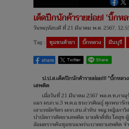
เด็ดปีกนักค้ารายย่อย! ‘บิ๊กห
วันพฤหัสบดี ที่ 21 มีนาคม พ.ศ. 2567, 12.5
Tag :
ชุมชนค้ายา
บิ๊กหลวง
มีนบุรี
ป.ป.ส.เด็ดปีกนักค้ารายย่อย!!! "บิ๊กห
เสพติด
เมื่อวันที่ 21 มีนาคม 2567 พล.ต.ท.ภาณ
เณร ผบก.น.3 พ.ต.อ.ชนะวรศิณธุ์ ศุภพนารัก
เลาะหมัดจิตร ผกก.สน.ลำหิน พญ.หญิงภาวิณี
บำบัดการติดยาเสพติด นายศักดิ์ชัย ใสสุข ผ
ล้อมตรวจค้นชุมชนแพร่ระบาดยาเสพติด จำนวน 