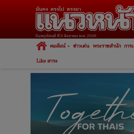
วันพฤหัสบดี ที่ 6 สิงหาคม พ.ศ. 2569
คอลัมน์
ข่าวเด่น
พระราชสำนัก
การเ
Like สาระ