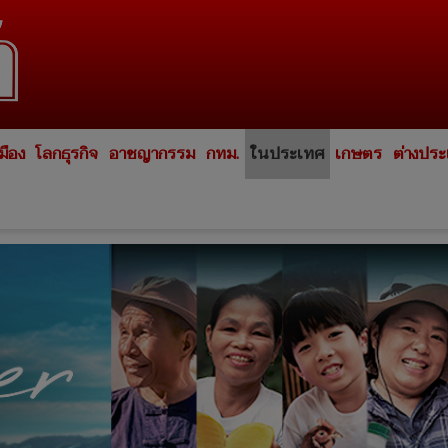
มือง
โลกธุรกิจ
อาชญากรรม
กทม.
ในประเทศ
เกษตร
ต่างปร