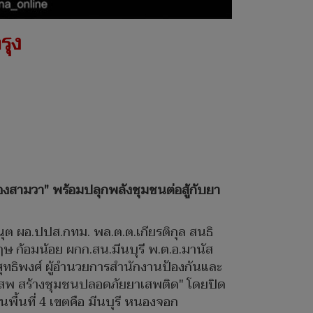
รุง
ลองสามวา" พร้อมปลุกพลังชุมชนต่อสู้กับยา
ณุต ผอ.ปปส.กทม. พล.ต.ต.เกียรติกุล สนธิ
ษ ก้อมน้อย ผกก.สน.มีนบุรี พ.ต.อ.มานัส
ุทธิพงศ์ ผู้อำนวยการสำนักงานป้องกันและ
ผู้เสพ สร้างชุมชนปลอดภัยยาเสพติด" โดยปิด
ื้นที่ 4 เขตคือ มีนบุรี หนองจอก