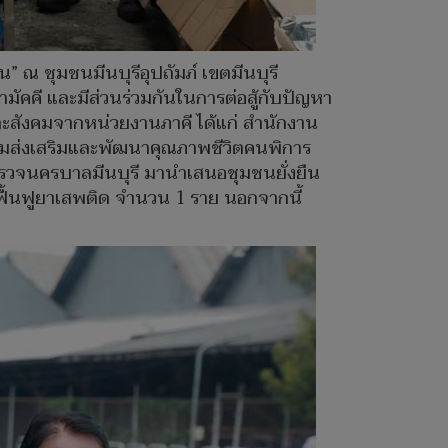
” ณ ชุมชนมีนบุรีอุปถัมภ์ เขตมีนบุรี
มัคคี และมีส่วนร่วมกันในการต่อสู้กับปัญหา
ละสังคมจากหน่วยงานภาคี ได้แก่ สำนักงาน
รมส่งเสริมและพัฒนาคุณภาพชีวิตคนพิการ
ตำรวจนครบาลมีนบุรี มานำเสนอชุมชนยั่งยืน
ื้นฟูยาเสพติด จำนวน 1 ราย นอกจากนี้