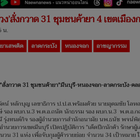
ลวง’สั่งกวาด 31 ชุมชนค้ายา 4 เขตเมืองก
5 น.
ยาเสพติด
ลาดกระบัง
หนองจอก
อาชญากรรม
ลวง"สั่งกวาด 31 ชุมชนค้ายา"มีนบุรี-หนองจอก-ลาดกระบัง-ค
ุรัตน์ หลักบุญ เลขาธิการ ป.ป.ส.พร้อมด้วย นายอุดมชัย โลห
ษ์ รอง ผบก.น.3 พ.ต.อ.ถนัด นักธรรม รอง ผบก.น.3 พ.ต.อ.กฤ
 รุ่งทนต์กิจ รองผู้อำนวยการสำนักอนามัย นพ.ธนัช พจน์พิศ
ู้อำนวยการเขตมีนบุรี เปิดปฏิบัติการ "เด็ดปีกนักค้า รักษา
31 แห่ง เพื่อจับกุมผู้ค้ารายย่อย จำนวน 34 เป้าหมาย ในพ