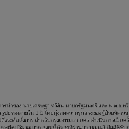
้การนำของ นายเศรษฐา ทวีสิน นายกรัฐมนตรี และ พ.ต.อ.ทวี
นรูปธรรมภายใน 1 ปี โดยมุ่งลดความรุนแรงของผู้ป่วยจิตเ
ระดับสั่งการ สำหรับกรุงเทพมหา นคร ดำเนินการเป็นครั้งที่ 
สพติดปริมาณมาก ส่งผลให้ช่วงที่ผ่านมา บก.น.3 มีสถิติจับ