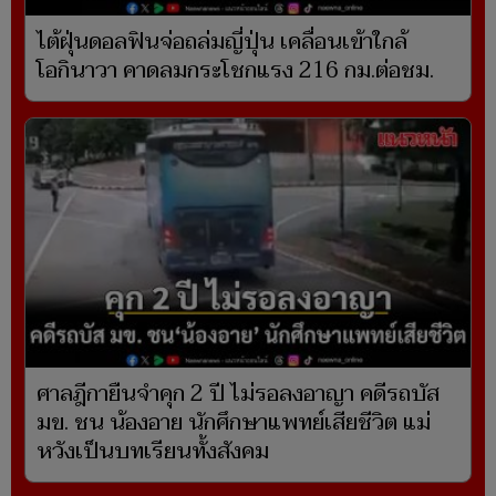
ไต้ฝุ่นดอลฟินจ่อถล่มญี่ปุ่น เคลื่อนเข้าใกล้
โอกินาวา คาดลมกระโชกแรง 216 กม.ต่อชม.
ศาลฎีกายืนจำคุก 2 ปี ไม่รอลงอาญา คดีรถบัส
มข. ชน น้องอาย นักศึกษาแพทย์เสียชีวิต แม่
หวังเป็นบทเรียนทั้งสังคม