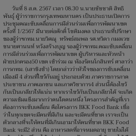
วันที่ 8 ส.ค. 2567 เวลา 08.30 น.นายชัชชาติ สิทธิ
พันธุ์ ผู้ว่าราชการกรุงเทพมหานคร เป็นประธานเปิดการ
ประชุมคณะขับเคลื่อนการมีส่วนร่วมเพื่อการพัฒนาเขต
ครั้งที่ 1/2567 มีนายต่อศักดิ์ โชติมงคล ประธานที่ปรึกษา
ของผู้ว่าฯกทม.นายวิศณุ ทรัพย์สมพล รศ.ทวิดา กมลเวช
ชนายศานนท์ หวังสร้างบุญ รองผู้ว่าฯกทม.คณะขับเคลื่อน
การมีส่วนร่วมเพื่อการพัฒนาเขต ผู้บริหารและหัวหน้า
ฝ่ายปกครอง50 เขต เข้าร่วม ณ ห้องรัตนโกสินทร์ ศาลาว่า
การกทม. (เสาชิงช้า) โดยกล่าวว่าหัวใจของการขับเคลื่อน
เมืองมี 4 ส่วนที่ไขว้กันอยู่ ประกอบด้วย ภาคราชการภาค
ประชาชน ภาคเอกชน และภาควิชาการ4 ส่วนนี้ต้องไขว้
กันเป็นเกลียวให้แน่น หากเราไขว้กันเป็นเกลียวได้ จะเกิด
ความเข้มแข็งมากกว่าคนใดคนหนึ่ง โครงการสำคัญที่เรา
ต้องการจะขับเคลื่อน คือโครงการ BKK Food Bank เชื่อ
ว่าในทุกเขตจะมีคนที่มีเกิน และจะมีคนที่ขาด เราจะเป็น
ตัวกลางที่จะให้คนที่มีเกินเอามาให้คนที่ขาด BKK Food
Bank จะมี2 ส่วน คือ อาหารสดที่อาจหมดอายุ ขายไม่ได้