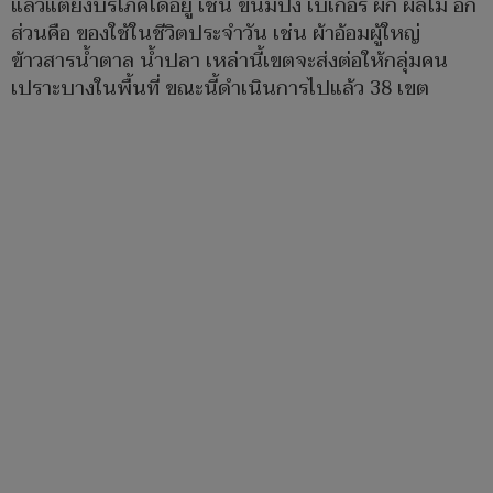
แล้วแต่ยังบริโภคได้อยู่ เช่น ขนมปัง เบเกอรี่ ผัก ผลไม้ อีก
ส่วนคือ ของใช้ในชีวิตประจำวัน เช่น ผ้าอ้อมผู้ใหญ่
ข้าวสารน้ำตาล น้ำปลา เหล่านี้เขตจะส่งต่อให้กลุ่มคน
เปราะบางในพื้นที่ ขณะนี้ดำเนินการไปแล้ว 38 เขต