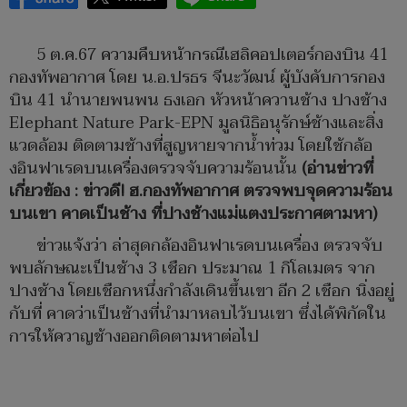
5 ต.ค.67 ความคืบหน้ากรณีเฮลิคอปเตอร์กองบิน 41
กองทัพอากาศ โดย น.อ.ปรธร จีนะวัฒน์ ผู้บังคับการกอง
บิน 41 นำนายพนพน ธงเอก หัวหน้าควานช้าง ปางช้าง
Elephant Nature Park-EPN มูลนิธิอนุรักษ์ช้างและสิ่ง
แวดล้อม ติดตามช้างที่สูญหายจากน้ำท่วม โดยใช้กล้อ
งอินฟาเรดบนเครื่องตรวจจับความร้อนนั้น
(อ่านข่าวที่
เกี่ยวข้อง : ข่าวดี! ฮ.กองทัพอากาศ ตรวจพบจุดความร้อน
บนเขา คาดเป็นช้าง ที่ปางช้างแม่แตงประกาศตามหา)
ข่าวแจ้งว่า ล่าสุดกล้องอินฟาเรดบนเครื่อง ตรวจจับ
พบลักษณะเป็นช้าง 3 เชือก ประมาณ 1 กิโลเมตร จาก
ปางช้าง โดยเชือกหนึ่งกำลังเดินขึ้นเขา อีก 2 เชือก นิ่งอยู่
กับที่ คาดว่าเป็นช้างที่นำมาหลบไว้บนเขา ซึ่งได้พิกัดใน
การให้ควาญช้างออกติดตามหาต่อไป