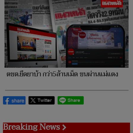
ตชด.ยึดยาบ้า กว่า5ล้านเม็ด ขนผ่านแม่แตง
Breaking News