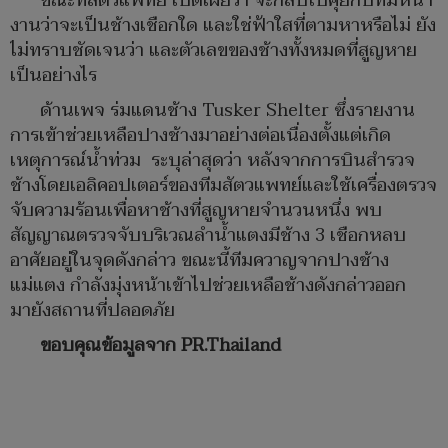
ขณะที่สัตวแพทย์ เปิดเผยว่า จะกลับไปคุยกับทีมหน้า
งานว่าจะเป็นช้างเชือกใด และใช่ฟ้าใสที่ตามหาหรือไม่ ยัง
ไม่ทราบชัดเจนว่า และตัวเลขของช้างทั้งหมดที่สูญหาย
เป็นอย่างไร
ด้านเพจ ร่มแดนช้าง Tusker Shelter ซึ่งรายงาน
การเข้าช่วยเหลือปางช้างมาอย่างต่อเนื่องตั้งแต่เกิด
เหตุการณ์น้ำท่วม ระบุล่าสุดว่า หลังจากการบินสำรวจ
ช้างโดยเอลิคอปเตอร์ของทีมสัตวแพทย์และใช้เครื่องตรวจ
จับความร้อนเพื่อหาช้างที่สูญหายจำนวนหนึ่ง พบ
สัญญาณตรวจจับบริเวณลำน้ำแตงมีช้าง 3 เชือกหลบ
อาศัยอยู่ในจุดดังกล่าว ขณะนี้ทีมควาญจากปางช้าง
แม่แตง กำลังมุ่งหน้าเข้าไปช่วยเหลือช้างดังกล่าวออก
มายังสถานที่ปลอดภัย
ขอบคุณข้อมูลจาก PR.Thailand