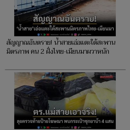
สัญญาณอันตราย! น้ำสายเอ่อแตะใต้สะพาน
มิตรภาพ คน 2 ฝั่งไทย-เมียนมาผวาหนัก