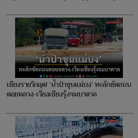
เชียงรายวิกฤต! ‘น้ำป่าขุนแม่บง’ ทะลักซัดถนน
ดอยหลวง-เวียงเชียงรุ้งจมบาดาล