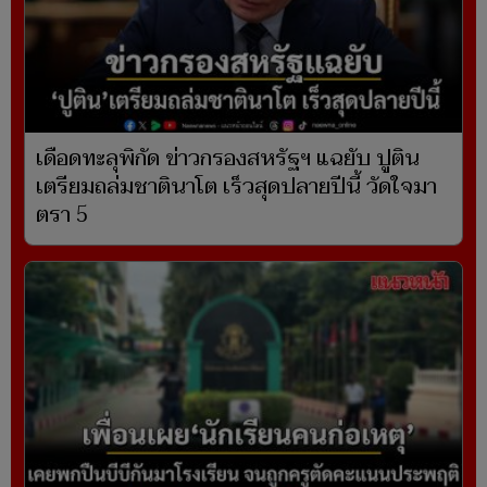
เดือดทะลุพิกัด ข่าวกรองสหรัฐฯ แฉยับ ปูติน
เตรียมถล่มชาตินาโต เร็วสุดปลายปีนี้ วัดใจมา
ตรา 5