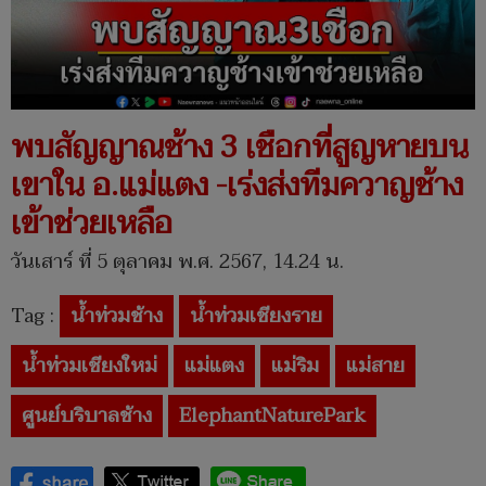
พบสัญญาณช้าง 3 เชือกที่สูญหายบน
เขาใน อ.แม่แตง -เร่งส่งทีมควาญช้าง
เข้าช่วยเหลือ
วันเสาร์ ที่ 5 ตุลาคม พ.ศ. 2567, 14.24 น.
Tag :
น้ำท่วมช้าง
น้ำท่วมเชียงราย
น้ำท่วมเชียงใหม่
แม่แตง
แม่ริม
แม่สาย
ศูนย์บริบาลช้าง
ElephantNaturePark