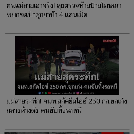
ตร.แม่สายเอาจริง! ลุยตรวจท้ายป้ายโฆษณา
พบกระเป๋าซุกยาบ้า 4 แสนเม็ด
แม่สายระทึก! จนท.สกัดยึดไอซ์ 250 กก.ซุกเก๋ง
กลางห้างดัง-คนขับทิ้งรถหนี