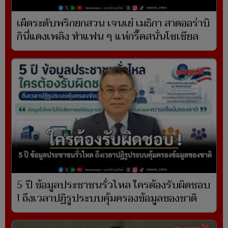
เผ็ดระดับพริกยกสวน เจนเย่ เมธิกา สาดออร่าบิ
กินี่แดงเพลิง ทำแฟน ๆ แห่กรี๊ดสนั่นโซเชียล
5 ปี ข้อมูลประชาชนรั่วไหล ใครต้องรับผิดชอบ
! ถึงเวลาปฏิรูประบบคุ้มครองข้อมูลของชาติ