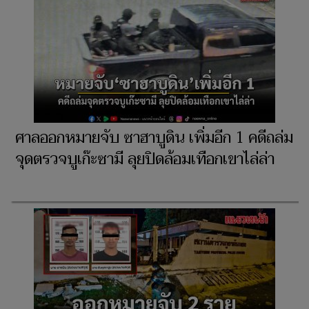
ศาลออกหมายจับ ซาฮาบูดิน เพิ่มอีก 1 คดีถล่ม
จุดตรวจบูเก๊ะซามี ลุยปิดล้อมเทือกเขาไล่ล่า