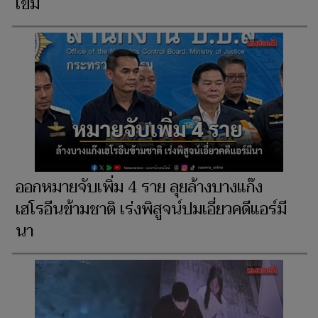
เข้ม
ออกหมายจับเพิ่ม 4 ราย ลุยล้างบางแก๊ง
เฮโรอีนข้ามชาติ เร่งพิสูจน์ปมเอี่ยวคดีแอร์มี
นา