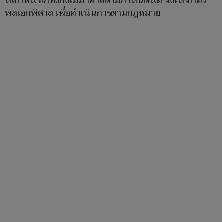
หลบหนี อีกทั้งยังไม่มาศาลตามกำหนดนัด จึงให้จับตัว
พลเอกพิศาล เพื่อดำเนินการตามกฎหมาย