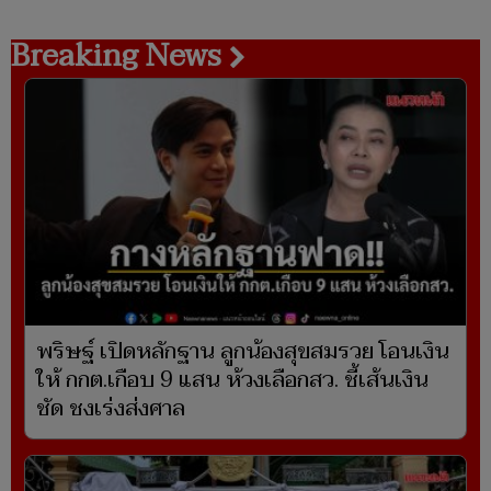
Breaking News
พริษฐ์ เปิดหลักฐาน ลูกน้องสุขสมรวย โอนเงิน
ให้ กกต.เกือบ 9 แสน ห้วงเลือกสว. ชี้เส้นเงิน
ชัด ชงเร่งส่งศาล