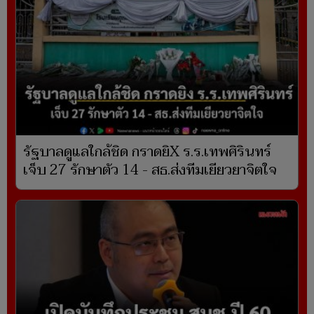
รัฐบาลดูแลใกล้ชิด กราดยิX ร.ร.เทพศิรินทร์
เจ็บ 27 รักษาตัว 14 - สธ.ส่งทีมเยียวยาจิตใจ