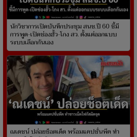
นักวิชาการเปิดบันทึกประชุม สนช.ปี 60 ชี้มี
การพูด-เปิดช่องฮั้ว-โกง สว. ตั้งแต่ออกแบบ
ระบบเลือกกันเอง
ณเดชน์ ปล่อยช็อตเด็ด พร้อมแคปชั่นพีค ทำ