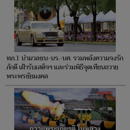
ทภ.1 นำมวลชน-นร.-นศ. รวมพลังความจงรัก
ภักดี เฝ้ารับเสด็จฯ และร่วมพิธีจุดเทียนถวาย
พระพรชัยมงคล