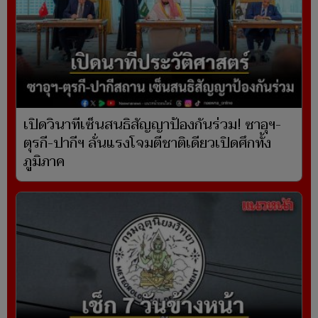
เปิดวินาทีเซ็นสนธิสัญญาป้องกันร่วม! ซาอุฯ-
ตุรกี-ปากีฯ ลั่นแรงโจมตีชาติเดียวเปิดศึกทั้ง
ภูมิภาค