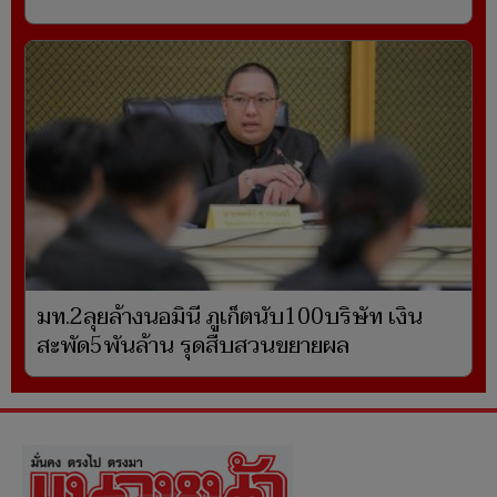
มท.2ลุยล้างนอมินี ภูเก็ตนับ100บริษัท เงิน
สะพัด5พันล้าน รุดสืบสวนขยายผล