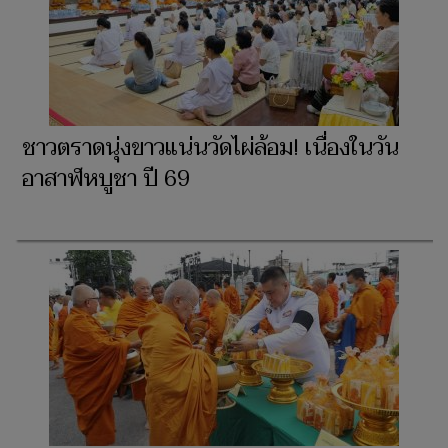
ชาวตราดนุ่งขาวแน่นวัดไผ่ล้อม! เนื่องในวัน
อาสาฬหบูชา ปี 69