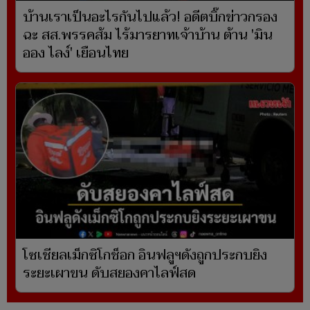
บ้านเราเป็นอะไรกันไปแล้ว! อดีตบิ๊กข่าวกรอง
ฉะ สส.พรรคส้ม ไร้มารยาทเจ้าบ้าน ต้าน 'มิน
ออง ไลง์' เยือนไทย
โซเชียลเม็กซิโกช็อก อินฟลูฯดังถูกประกบยิง
ระยะเผาขน ดับสยองคาไลฟ์สด