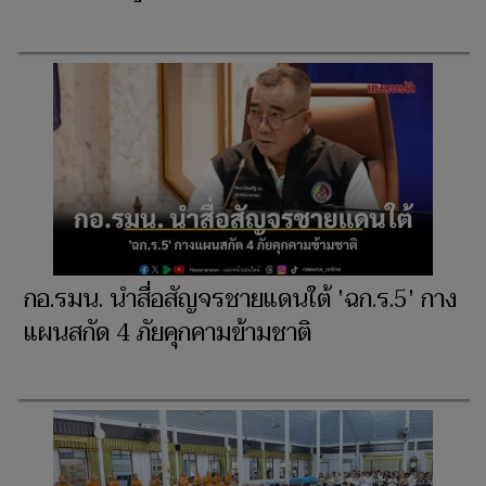
กอ.รมน. นำสื่อสัญจรชายแดนใต้ 'ฉก.ร.5' กาง
แผนสกัด 4 ภัยคุกคามข้ามชาติ