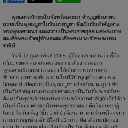
พุทธศาสนิกชนในจังหวัดสงขลา ทำบุญตักบาตร
ถวายเป็นพุทธบูชาในวันมาฆบูชา ซึ่งเป็นวันสำคัญทาง
พระพุทธศาสนา และถวายเป็นพระราชกุศล แด่พระบาท
สมเด็จพระเจ้าอยู่หัวและสมเด็จพระนางเจ้าฯพระบรม
ราชินี
วันที่ 12 กุมภาพันธ์ 2568 ผู้สื่อข่าวรายงานว่า ที่วัด
เลียบ เขตเทศบาลนครสงขลา อ.เมือง จ.สงขลา
พุทธศาสนิกชนชาวสงขลา ได้นำอาหารหวานคาว
ข้าวสาร อาหารแห้ง มาร่วมในพิธีทำบุญตักบาตร พระ
ภิกษุสงฆ์ เพื่อถวายเป็นพุทธบูชา เนื่องวันมาฆบูชา ซึ่ง
เป็นวันสำคัญทางพระพุทธศาสนา เป็นวันที่พระอรหันต
สัมมาสัมพุทธเจ้าทรงประทานพระโอวาทสำคัญอันถือได้ว่า
เป็นหัวใจของคำสอนในพระพุทธศาสนา คือ โอวาทปาฏิ
โมกข์ ในวันเพ็ญ (ขึ้น 15ค่ำ) เดือนสาม ดวงจันทร์โคจรมา
เสวยมาฆฤกษ์ แต่ถ้าปีใดมี อธิกมาส คือ เดือนแปดสอง
แปด วันมาฆบูชาก็จะเลื่อนไปเป็นวันเพ็ญกลางเดือนสี่