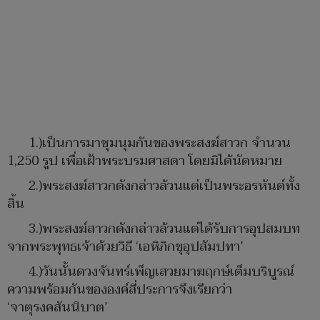
1.)เป็นการมาชุมนุมกันของพระสงฆ์สาวก จำนวน
1,250 รูป เพื่อเฝ้าพระบรมศาสดา โดยมิได้นัดหมาย
2.)พระสงฆ์สาวกดังกล่าวล้วนแต่เป็นพระอรหันต์ทั้ง
สิ้น
3.)พระสงฆ์สาวกดังกล่าวล้วนแต่ได้รับการอุปสมบท
จากพระพุทธเจ้าด้วยวิธี ‘เอหิภิกขุอุปสัมปทา’
4.)วันนั้นดวงจันทร์เพ็ญเสวยมาฆฤกษ์เต็มบริบูรณ์
ความพร้อมกันขององค์สี่ประการจึงเรียกว่า
‘จาตุรงคสันนิบาต’