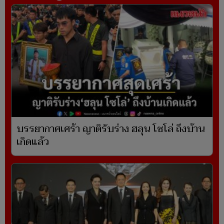
บรรยากาศเศร้า ญาติรับร่าง ฮลุน โซโล่ ถึงบ้าน
เกิดแล้ว