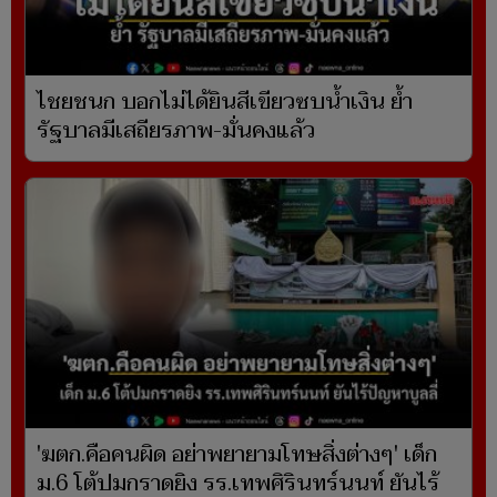
ไชยชนก บอกไม่ได้ยินสีเขียวซบน้ำเงิน ย้ำ
รัฐบาลมีเสถียรภาพ-มั่นคงแล้ว
'ฆตก.คือคนผิด อย่าพยายามโทษสิ่งต่างๆ' เด็ก
ม.6 โต้ปมกราดยิง รร.เทพศิรินทร์นนท์ ยันไร้