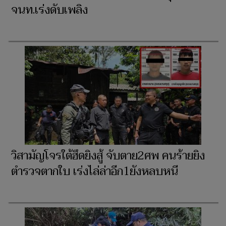
จนท.เร่งดับเพลิง
วิสามัญโจรใต้ฮึดยิงสู้ จับตาย2ศพ คนร้ายยิง
ตำรวจตากใบ เร่งไล่ล่าอีก1ยังหลบหนี