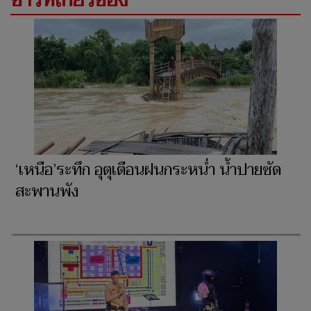
‘เหนือ’ระทึก อุตุเตือนฝนกระหน่ำ น้ำปายซัด
สะพานพัง