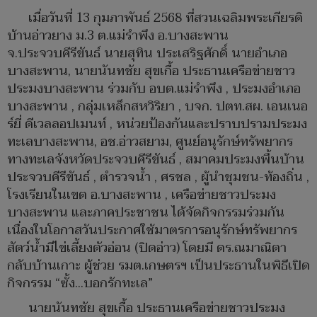
เมื่อวันที่ 13 กุมภาพันธ์ 2568 ที่สวนเฉลิมพระเกียรติ
บ้านอ่าวยาง ม.3 ต.แม่รำพึง อ.บางสะพาน
จ.ประจวบคีรีขันธ์ นายสุทิน ประเสริฐศักดิ์ นายอำเภอ
บางสะพาน, นายนันทชัย สุขเกื้อ ประธานเครือข่ายชาว
ประมงบางสะพาน ร่วมกับ อบต.แม่รำพึง , ประมงอำเภอ
บางสะพาน , กลุ่มเหล็กสหวิริยา , บจก. ปตท.สผ. เอนเนอ
ร์ยี่ ดีเวลลอปเมนท์ , หน่วยป้องกันและปราบปรามประมง
ทะเลบางสะพาน, อช.อ่าวสยาม, ศูนย์อนุรักษ์ทรัพยากร
ทางทะเลจังหวัดประจวบคีรีขันธ์ , สมาคมประมงพื้นบ้าน
ประจวบคีรีขันธ์ , ตำรวจน้ำ , ศรชล , ผู้นำชุมชน-ท้องถิ่น ,
โรงเรียนในเขต อ.บางสะพาน , เครือข่ายชาวประมง
บางสะพาน และภาคประชาชน ได้จัดกิจกรรมร่วมกัน
เนื่องในโอกาสวันประกาศใช้มาตรการอนุรักษ์ทรัพยากร
สัตว์น้ำมีไข่เลี้ยงตัวอ่อน (ปิดอ่าว) โดยมี ดร.ณมาณิตา
กลับบ้านเกาะ ผู้ช่วย รมต.เกษตรฯ เป็นประธานในพิธีเปิด
กิจกรรม “ซั้ง...บอกรักทะเล”
นายนันทชัย สุขเกื้อ ประธานเครือข่ายชาวประมง