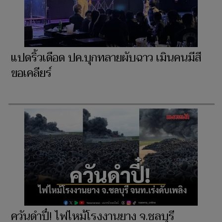
แปดริ้วเดือด ปค.บุกทลายผับฉาว เมินคนมีสี
ขอเคลียร์
ควันดำปี๋! ไฟไหม้โรงงานยาง จ.ชลบุรี