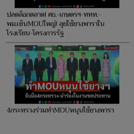
ปลดล็อกตลาด! ศธ.-เกษตรฯ-ททท.-
พม.เซ็นMOUใหญ่! ลุยใช้ยางพาราใน
โรงเรียน-โครงการรัฐ
4กระทรวงร่วมทำMOUหนุนใช้ยางพารา