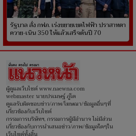
รัฐบาล สั่ง กฟภ. เร่งขยายเขตไฟฟ้า ปราสาทตา
ควาย-เนิน 350 ให้แล้วเสร็จต้นปี 70
ผู้ดูแลเว็บไซต์ www.naewna.com
webmaster นายปรเมษฐ์ ภู่โต
ดูแลรับผิดชอบข่าว/ภาพ/โฆษณา/ข้อมูลอื่นๆที่
เกี่ยวข้องกับเว็บไซต์
กรรมการบริษัทฯ, กรรมการผู้มีอำนาจ ไม่มีส่วน
เกี่ยวข้องกับการนำเสนอข่าว/ภาพ/ข้อมูลใดๆใน
เว็บไซต์ทั้งสิ้น