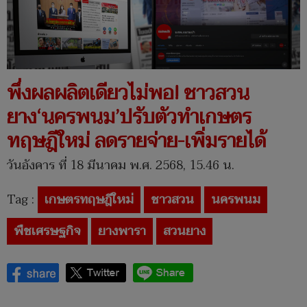
พึ่งผลผลิตเดียวไม่พอ! ชาวสวน
ยาง‘นครพนม’ปรับตัวทำเกษตร
ทฤษฎีใหม่ ลดรายจ่าย-เพิ่มรายได้
วันอังคาร ที่ 18 มีนาคม พ.ศ. 2568, 15.46 น.
Tag :
เกษตรทฤษฎีใหม่
ชาวสวน
นครพนม
พืชเศรษฐกิจ
ยางพารา
สวนยาง