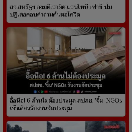
สว.สหรัฐฯ ลงมติเอาผิด แอนโทนี เฟาซี ปม
ปฏิเสธตอบคำถามต้นตอโควิด
อื้อหือ! 6 ล้านไม่ต้องประมูล สปสช. 'จิ้ม' NGOs
เจ้าเดียวรับงานจัดประชุม