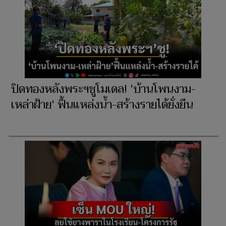
ปิดทองหลังพระฯชูโมเดล! 'บ้านโพนงาม-
เหล่าฝ้าย' ฟื้นแหล่งน้ำ-สร้างรายได้ยั่งยืน