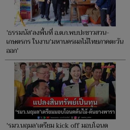
'ธรรมนัส'ลงพื้นที่ อ.ต.ก.พบปะชาวสวน-
เกษตรกร ในงาน'มหานครผลไม้ไทยภาคตะวัน
ออก'
'รมว.นฤมล'เตรียม kick off มอบโฉนด