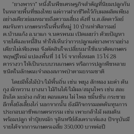
“ยางพารา” หนึ่งในพืชเศรษฐกิจสำคัญที่นิยมปลูกกัน
ในหลายพื้นที่ของไทย แต่การฝากชีวิตไว้กับผลผลิตเพียง
อย่างเดียวย่อมหมายถึงความเสี่ยง ดังที่ น.ส.ลัดดาวัลย์
คมจันทา เกษตรกรในพื้นที่หมู่ 10 บ้านท่าศิลารมย์
ต.บ้านแก้ง อ.นาแก จ.นครพนม เปิดเผยว่า ด้วยปัญหา
รายได้และหนี้สิน ทำให้เห็นว่าการปลูกแต่ยางพาราอย่าง
เดียวไม่เพียงพอ จึงตัดสินใจเปลี่ยนมาใช้แนวคิดเกษตร
ทฤษฎีใหม่ แปลงพื้นที่ 14 ไร่ จากทั้งหมด 15 ไร่ 28
ตารางวา ให้เป็นระบบวนเกษตร หรือการปลูกพืชหลาย
ชนิดในลักษณะจำลองสภาพป่าตามธรรมชาติ
โดยมีทั้งไม้ป่า/ไม้พื้นถิ่น เช่น พยุง สักทอง มะค่า ต้น
กุง ผักหวาน ยางนา ไม้กินได้/ไม้ผล/สมุนไพร เช่น สละ
อินโด มะม่วง กล้วย คอนแคน ไผ่ ไพล ขมิ้นชัน กระชาย
อีกทั้งยังเลี้ยงไก่ นอกจากนั้น ยังมีกิจกรรมลดต้นทุนการ
ประกอบอาชีพเกษตรกรรม เช่น เพาะกล้าไม้ ผสมดิน
พร้อมปลูก ทำปุ๋ยหมัก จุลินทรีย์สังเคราะห์แสง ปัจจุบันมี
รายได้จากการเกษตรเฉลี่ย 350,000 บาทต่อปี