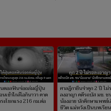
ุ่นดอลฟินจ่อถล่มญี่ปุ่น
ศาลฎีกายืนจำคุก 2 ปี ไม่
่อนเข้าใกล้โอกินาวา คาด
ลงอาญา คดีรถบัส มข. ช
ระโชกแรง 216 กม.ต่อ
น้องอาย นักศึกษาแพทย์เ
ชีวิต แม่หวังเป็นบทเรียนท