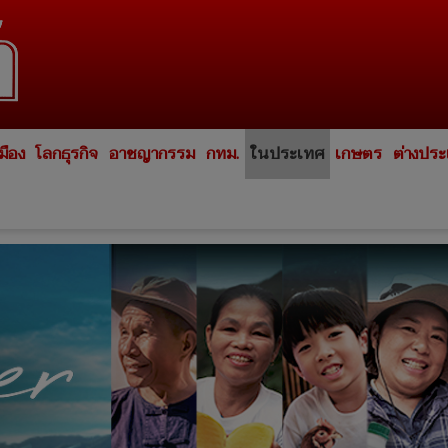
มือง
โลกธุรกิจ
อาชญากรรม
กทม.
ในประเทศ
เกษตร
ต่างปร