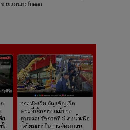
ชายแดนตะวันออก
รอ
กองทัพเรือ อัญเชิญเรือ
น
พระที่นั่งนารายณ์ทรง
สีย
สุบรรณ รัชกาลที่ 9 ลงน้ำเพื่อ
ั้ง
เตรียมการในการจัดขบวน