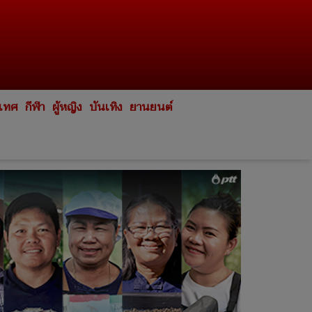
ะเทศ
กีฬา
ผู้หญิง
บันเทิง
ยานยนต์