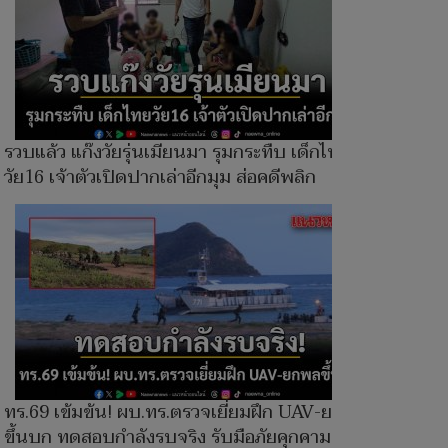
รวบแล้ว แก๊งวัยรุ่นเมียนมา รุมกระทืบ เด็กไทย
วัย16 เจ้าตัวเปิดปากเล่าอีกมุม ส่อคดีพลิก
ทร.69 เข้มข้น! ผบ.ทร.ตรวจเยี่ยมฝึก UAV-ยกพล
ขึ้นบก ทดสอบกำลังรบจริง รับมือภัยคุกคาม