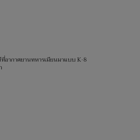
รณีที่อากาศยานทหารเมียนมาแบบ K-8
า