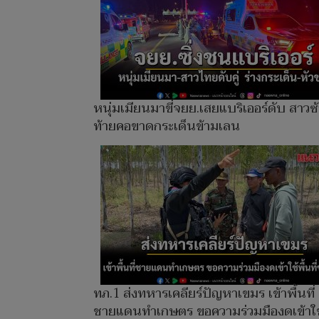
หนุ่มเมียนมาขี่จยย.เสยแบริเออร์ดับ สาวซ
ท้ายคอขาดกระเด็นข้ามเลน
ทภ.1 ส่งทหารเคลียร์ปัญหาเขมร เข้าพื้นที่
ชายแดนทำเกษตร ขอความร่วมมืองดเข้าใช้พ