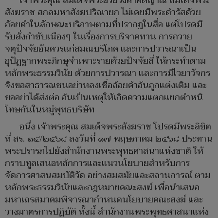
เจ้าพระคุณ สมเด็จพระอริยวงศาคตญาณ สมเด็จพระ
สังฆราช สกลมหาสังฆปริณายก ไม่เคยมีพระดำรัสด้วย
ถ้อยคำในลักษณะบริภาษตามที่ปรากฏในสื่อ แต่โปรดมี
รับสั่งกำชับเนืองๆ ในเรื่องการบริจาคทาน การถวาย
จตุปัจจัยอันควรแก่สมณบริโภค และการปวารณาเป็น
อุปัฏฐากพระภิกษุจำเพาะรายด้วยปัจจัยสี่ ให้กระทำตาม
หลักพระธรรมวินัย ด้วยการปวารณา และการมีไวยาวัจกร
จึงขอสาธารณชนอย่าหลงเชื่อถ้อยคำอันถูกแต่งเติม และ
ขออย่าได้ส่งต่อ อันเป็นเหตุให้เกิดความแตกแยกตำหนิ
โทษกันในหมู่พุทธบริษัท
อนึ่ง เจ้าพระคุณ สมเด็จพระสังฆราช โปรดมีพระลิขิต
ที่ สร. ๑๕/๒๕๖๘ ลงวันที่ ๑๗ พฤษภาคม ๒๕๖๘ ประทาน
พระปรารภไปยังสำนักงานพระพุทธศาสนาแห่งชาติ ให้
กราบทูลเสนอหลักการและแนวนโยบายสำหรับการ
จัดการศาสนสมบัติวัด อย่างสมสมัยและสถานการณ์ ตาม
หลักพระธรรมวินัยและกฎหมายคณะสงฆ์ เพื่อนำเสนอ
มหาเถรสมาคมพิจารณากำหนดนโยบายคณะสงฆ์ และ
วางมาตรการปฏิบัติ ทั้งนี้ สำนักงานพระพุทธศาสนาแห่ง