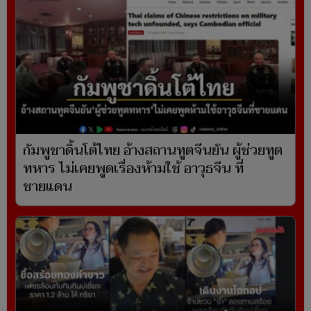
กัมพูชาดิ้นโต้ไทย อ้างสถานทูตจีนยัน ผู้ช่วยทูต
ทหาร ไม่เคยพูดเรื่องห้ามใช้ อาวุธจีน ที่
ชายแดน