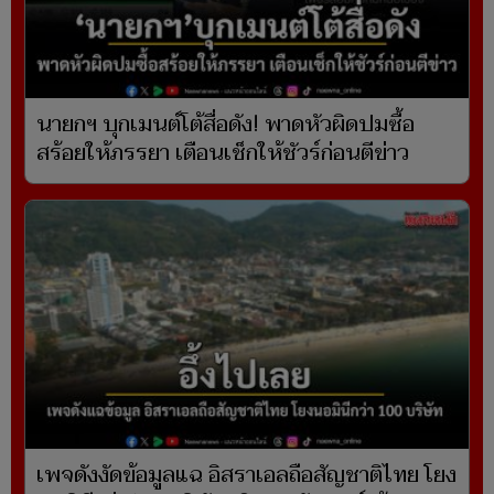
นายกฯ บุกเมนต์โต้สื่อดัง! พาดหัวผิดปมซื้อ
สร้อยให้ภรรยา เตือนเช็กให้ชัวร์ก่อนตีข่าว
เพจดังงัดข้อมูลแฉ อิสราเอลถือสัญชาติไทย โยง