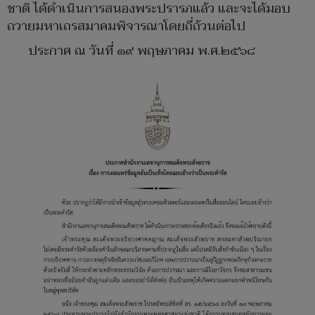
ชาติ ได้ดำเนินการสนองพระปรารภแล้ว และจะได้มอบ
ถวายมหาเถรสมาคมพิจารณาโดยถี่ถ้วนต่อไป
ประกาศ ณ วันที่ ๑๙ พฤษภาคม พ.ศ.๒๕๖๘