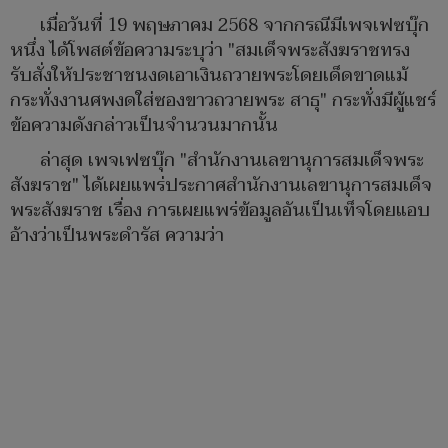
เมื่อวันที่ 19 พฤษภาคม 2568 จากกรณีมีเพจเฟซบุ๊ก
หนึ่ง ได้โพสต์ข้อความระบุว่า "สมเด็จพระสังฆราชทรง
รับสั่งให้ประชาชนงดเอาเงินถวายพระโดยเด็ดขาดแม้
กระทั่งงานศพงดใส่ซองขาวถวายพระ สาธุ" กระทั่งมีผู้แชร์
ข้อความดังกล่าวเป็นจำนวนมากนั้น
ล่าสุด เพจเฟซบุ๊ก "สำนักงานเลขานุการสมเด็จพระ
สังฆราช" ได้เผยแพร่ประกาศสำนักงานเลขานุการสมเด็จ
พระสังฆราช เรื่อง การเผยแพร่ข้อมูลอันเป็นเท็จโดยแอบ
อ้างว่าเป็นพระดำรัส ความว่า