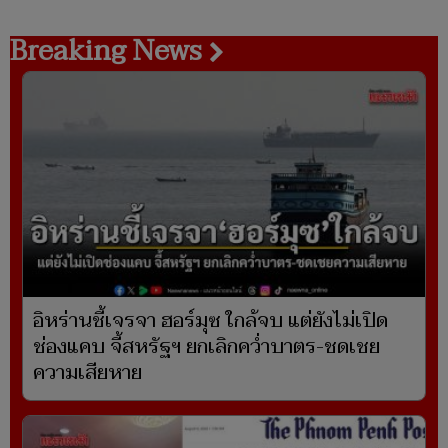
Breaking News
อิหร่านชี้เจรจา ฮอร์มุซ ใกล้จบ แต่ยังไม่เปิด
ช่องแคบ จี้สหรัฐฯ ยกเลิกคว่ำบาตร-ชดเชย
ความเสียหาย