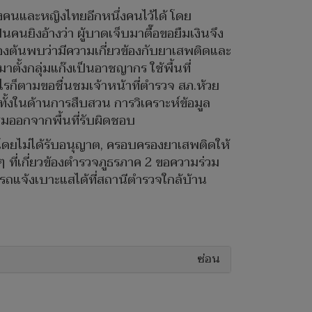
งคนและหญิงไทยอีกหนึ่งคนไว้ได้ โดย
็นคนยิงอ้างว่า ผู้บาดเจ็บมาตื๊อขอยืมเงินจึง
้องต้นพบว่ามีความเกี่ยวข้องกับยาเสพติดและ
ั้งกลุ่มแก๊งเป็นอาชญากร ใช้พื้นที่
งไรก็ตามขอชื่นชมเจ้าหน้าที่ตำรวจ สภ.ห้วย
ทั้งในด้านการสืบสวน การวิเคราะห์ข้อมูล
มออกจากพื้นที่รับผิดชอบ
ดยไม่ได้รับอนุญาต, ครอบครองยาเสพติดให้
 ที่เกี่ยวข้องตำรวจภูธรภาค 2 ขอความร่วม
แจ้งเบาะแสได้ที่สถานีตำรวจใกล้บ้าน
ซ่อน