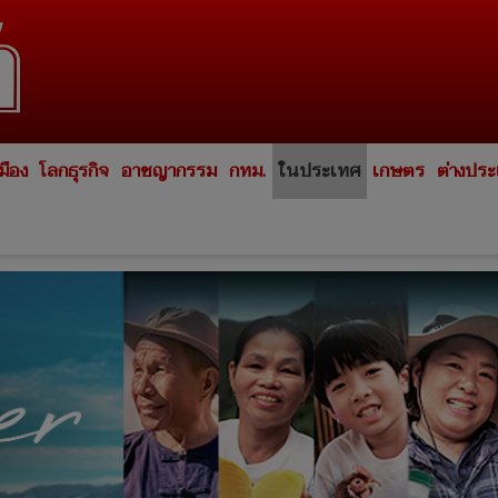
มือง
โลกธุรกิจ
อาชญากรรม
กทม.
ในประเทศ
เกษตร
ต่างปร