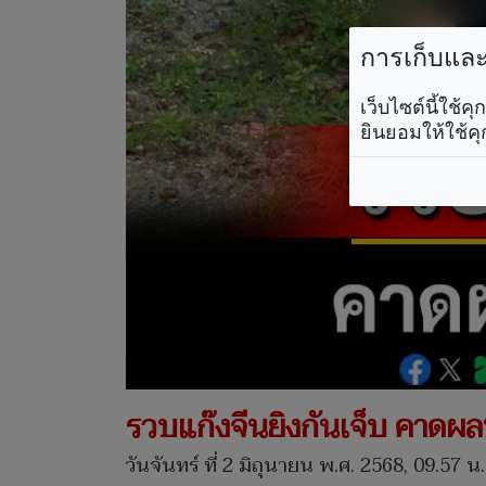
การเก็บและใ
เว็บไซต์นี้ใช้
ยินยอมให้ใช้คุ
รวบแก๊งจีนยิงกันเจ็บ คาดผล
วันจันทร์ ที่ 2 มิถุนายน พ.ศ. 2568, 09.57 น.