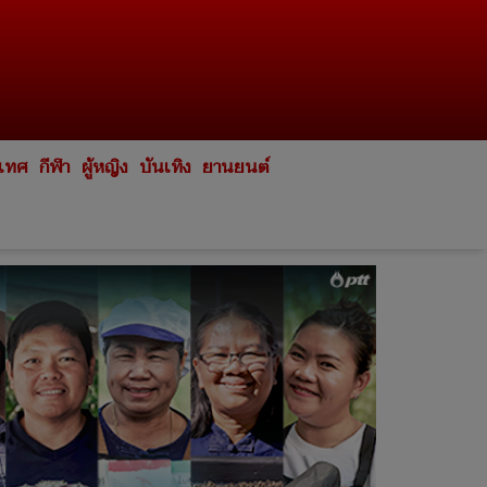
ะเทศ
กีฬา
ผู้หญิง
บันเทิง
ยานยนต์