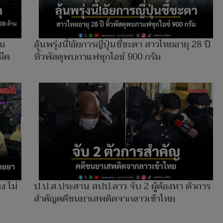
อน
ลุ้นพรุ่งนี้!อัยการญี่ปุ่นชี้ชะตา สาวไทยอายุ 28 ปี
ม็ด
หิ้วพัสดุพบกาแฟซุกไอซ์ 900 กรัม
ง ไม่
ป.ป.ส.ประสาน สปป.ลาว จับ 2 ผู้ต้องหา ตัวการ
สำคัญคดีขนยาเสพติดจากลาวเข้าไทย