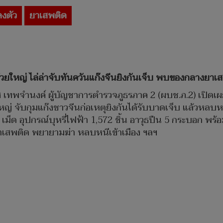
งตัว
ยาเสพติด
ใหญ่ ไล่ล่าจับทันควันแก๊งจีนยิงกันเจ็บ พบของกลางยาเสพ
่งยศ เทพจำนงค์ ผู้บัญชาการตำรวจภูธรภาค 2 (ผบช.ภ.2) เปิดเ
ญ่ จับกุมแก๊งชาวจีนก่อเหตุยิงกันได้รับบาดเจ็บ แล้วหลบ
 เม็ด อุปกรณ์บุหรี่ไฟฟ้า 1,572 ชิ้น อาวุธปืน 5 กระบอก พ
าเสพติด พยายามฆ่า หลบหนีเข้าเมือง ฯลฯ