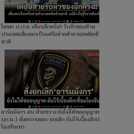
โฆษก ป.ป.ส. เตือนอีกครั้ง!! รับหิ้วของข้าม
ประเทศเสี่ยงตกเป็นเครือข่ายค้ายาเสพติดข้าม
ชาติ
อาร์มมังกร สน.ห้วยขวาง ยังไม่ได้ขออนุญาต
บก.น.1 สั่งตรวจสอบ-ยกเลิก ยันไร้เบื้องลึกเชื่อม
โยงจีนเทา