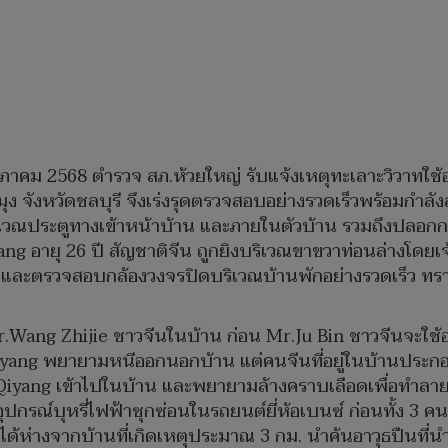
 พฤษภาคม 2568 ตำรวจ สภ.ห้วยใหญ่ รับแจ้งเหตุทะเลาะวิวาทใช
ง จังหวัดชลบุรี จึงเร่งรุดตรวจสอบอย่างรวดเร็วพร้อมกำลังส
ประตูทางเข้าหน้าบ้าน และภายในตัวบ้าน รวมถึงปลอกกระส
ng อายุ 26 ปี สัญชาติจีน ถูกยิงบริเวณขาขวาท่อนล่างโดยเจ้
ะตรวจสอบกล้องวงจรปิดบริเวณบ้านพักอย่างรวดเร็ว ทราบว่
Mr.Wang Zhijie ชาวจีนในบ้าน ก่อน Mr.Ju Bin ชาวจีนจะใช้
iyang พยายามหนีออกนอกบ้าน แต่คนจีนที่อยู่ในบ้านประก
yang เข้าไปในบ้าน และพยายามล้างคราบเลือดเพื่อทำลายหล
ปกรณ์บุหรี่ไฟฟ้าซุกซ่อนในรถยนต์ยี่ห้อเบนซ์ ก่อนทั้ง 3 
มได้ห่างจากบ้านที่เกิดเหตุประมาณ 3 กม. นำค้นอาวุธปืนที่น