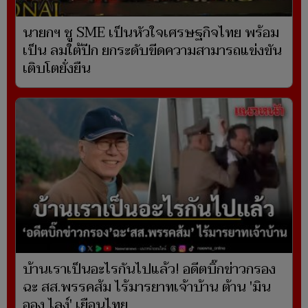
นายกฯ ชู SME เป็นหัวใจเศรษฐกิจไทย พร้อม
เป็น ลมใต้ปีก ยกระดับขีดความสามารถแข่งขัน
เติบโตยั่งยืน
บ้านเราเป็นอะไรกันไปแล้ว! อดีตบิ๊กข่าวกรอง
ฉะ สส.พรรคส้ม ไร้มารยาทเจ้าบ้าน ต้าน 'มิน
ออง ไลง์' เยือนไทย