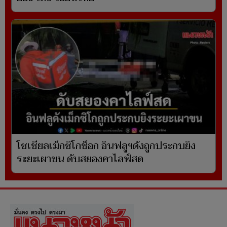
โซเชียลเม็กซิโกช็อก อินฟลูฯดังถูกประกบยิง
ระยะเผาขน ดับสยองคาไลฟ์สด