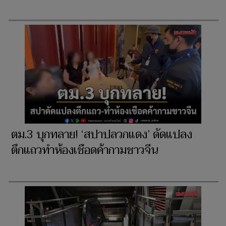
ตม.3 บุกทลาย! ‘สปาปลวกแดง’ ดัดแปลง
ตึกแถวทำห้องเชือดค้ากามชาวจีน