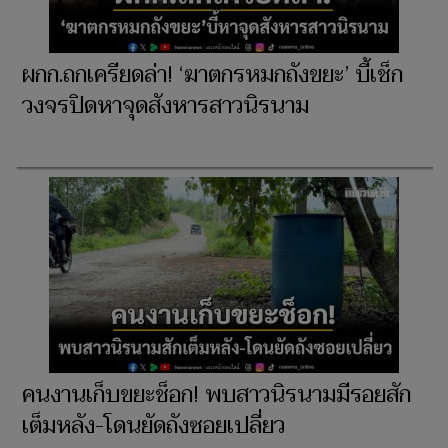
ผกก.ถกเครียดล่า! ‘ฆาตกรหมกถังขยะ’ บี้เช็ก
วงจรปิดหาจุดสังหารสาวนิรนาม
คนงานเก็บขยะช็อก! พบสาวนิรนามมีรอยสัก
เต็มหลัง-โดนยัดถังซอยเปลี่ยว