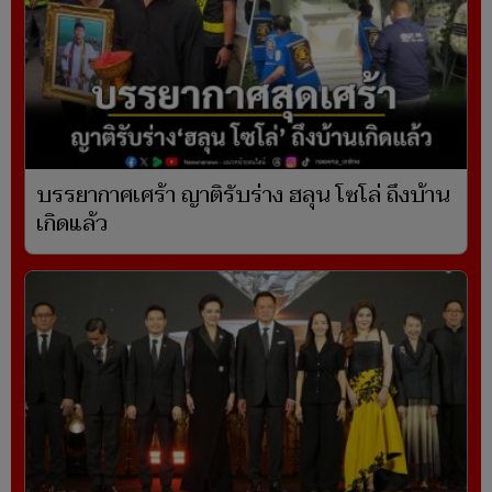
บรรยากาศเศร้า ญาติรับร่าง ฮลุน โซโล่ ถึงบ้าน
เกิดแล้ว