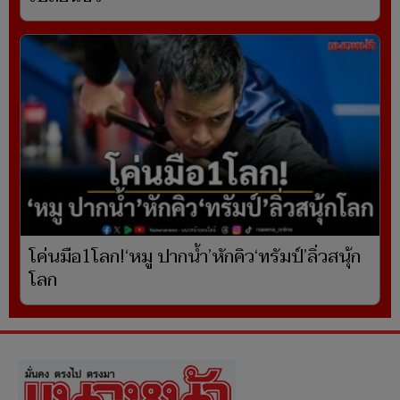
โค่นมือ1โลก!‘หมู ปากน้ำ’หักคิว‘ทรัมป์’ลิ่วสนุ้ก
โลก