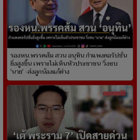
รองหน.พรรคส้ม สวน อนุทิน กำแพงคอรัปชั่น
ยิ่งสูงขึ้น เพราะไม่เห็นหัวประชาชน วิ่งซบ
'นาย' -ส่งลูกน้องแก้ต่าง