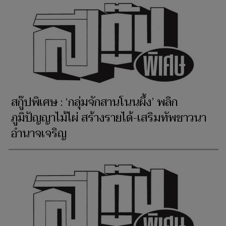
สกู๊ปพิเศษ : ‘กลุ่มจักสานโนนผึ้ง’ พลิก
ภูมิปัญญาไม้ไผ่ สร้างรายได้-เสริมทัพชาวนา
อำนาจเจริญ