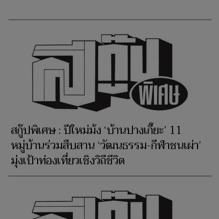
สกู๊ปพิเศษ : ปีใหม่ม้ง ‘บ้านปางเกี๊ยะ’ 11
หมู่บ้านร่วมสืบสาน ‘วัฒนธรรม-กีฬาชนเผ่า’
มุ่งเป้าท่องเที่ยวเชิงวิถีชีวิต