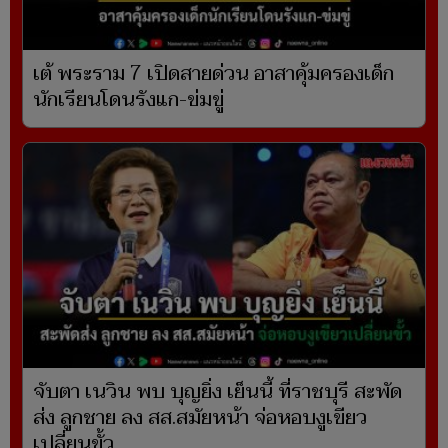
เต้ พระราม 7 เปิดสายด่วน อาสาคุ้มครองเด็ก
นักเรียนโดนรังแก-ข่มขู่
จับตา เนวิน พบ บุญยิ่ง เย็นนี้ ที่ราชบุรี สะพัด
ส่ง ลูกชาย ลง สส.สมัยหน้า จ่อหอบงูเขียว
เปลี่ยนขั้ว