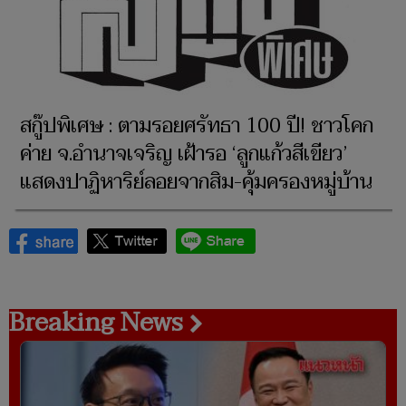
สกู๊ปพิเศษ : ตามรอยศรัทธา 100 ปี! ชาวโคก
ค่าย จ.อำนาจเจริญ เฝ้ารอ ‘ลูกแก้วสีเขียว’
แสดงปาฏิหาริย์ลอยจากสิม-คุ้มครองหมู่บ้าน
Breaking News