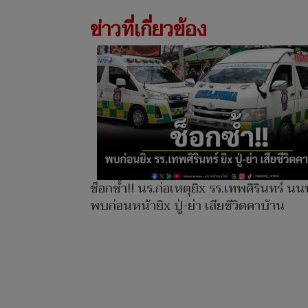
ข่าวที่เกี่ยวข้อง
ช็อกซ้ำ!! นร.ก่อเหตุยิx รร.เทพศิรินทร์ นนท
พบก่อนหน้ายิx ปู่-ย่า เสียชีวิตคาบ้าน