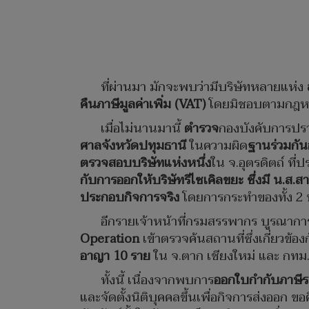
ที่ผ่านมา มักจะพบว่ามีบริษัทหลายแห่ง
คืนภาษีมูลค่าเพิ่ม (
VAT)
โดยมิชอบตามกฎห
เมื่อไม่นานมานี้
ตำรวจ
กองบังคับการปร
ศาลจังหวัดปทุมธานี
ในความผิด
ฐานร่วมกัน
ตรวจสอบบริษัทแห่งหนึ่ง
ใน จ.อุตรดิตถ์ ที
กับการออกให้บริษัทรีไซเคิลขยะ ซึ่งมี น.ส.ส
ประกอบกิจการจริง
โดยการกระทำของทั้ง 2 บ
อีกรายเจ้าหน้าที่กรมสรรพากร บูรณาก
Operation
เข้าตรวจค้นสถานที่ซึ่งเกี่ยวข
อาญา
10 ราย
ใน จ.ตาก เชียงใหม่ และ กทม
ทั้งนี้ เนื่องจากพบการ
ออกใบกำกับภาษีระ
และจัดตั้งนิติบุคคลขึ้นเพื่อกิจการส่งออก ข