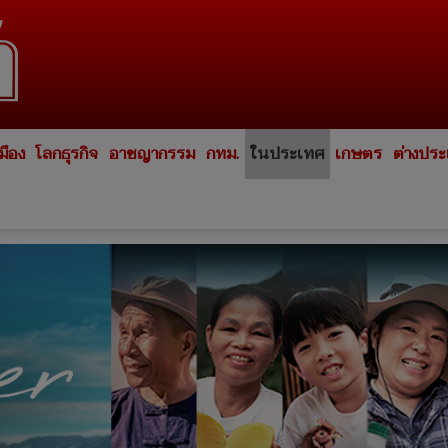
มือง
โลกธุรกิจ
อาชญากรรม
กทม.
ในประเทศ
เกษตร
ต่างปร