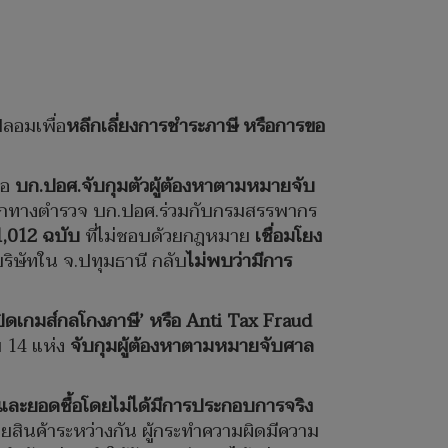
ลอมเพื่อ
หลีกเลี่ยงการชำระภาษี หรือการขอ
ือ
บก.ปอศ.จับกุมตัวผู้ต้องหาตามหมายจับ
ากทางตำรวจ บก.ปอศ.ร่วมกับกรมสรรพากร
1,012 ฉบับ
ที่ไม่ชอบด้วยกฎหมาย
เชื่อมโยง
ิษัทใน จ.ปทุมธานี กลับ
ไม่พบว่ามีการ
ปิดเกมส์กลโกงภาษี’ หรือ Anti Tax Fraud
ย 14 แห่ง
จับกุมผู้ต้องหาตามหมายจับศาล
ายและยอดซื้อโดยไม่ได้มีการประกอบการจริง
ขายสินค้าระหว่างกัน ผู้กระทำความผิดมีความ