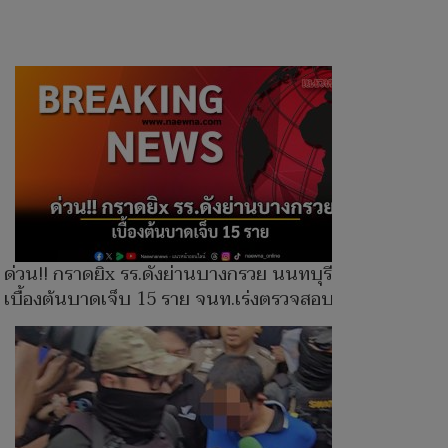
ด่วน!! กราดยิx รร.ดังย่านบางกรวย นนทบุรี
เบื้องต้นบาดเจ็บ 15 ราย จนท.เร่งตรวจสอบ