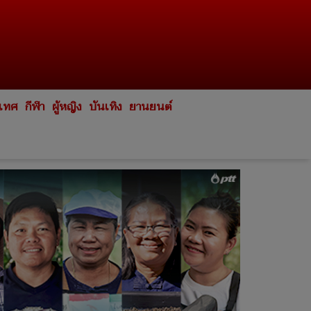
ะเทศ
กีฬา
ผู้หญิง
บันเทิง
ยานยนต์