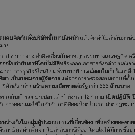
สมคบคิดกันตั้งบริษัทขึ้นมาบังหน้า
แล้วจัดทำใบกำกับภาษีป
มาย
าบปรามการกระทำผิดเกี่ยวกับอาชญากรรมทางเศรษฐกิจ หร
ออกใบกำกับภาษีโดยไม่มีสิทธิ
จะออกเอกสารดังกล่าว หลังจ
่ประกอบการธุรกิจรีไซเคิล แต่พบพฤติการณ์
ออกใบกำกับภาษี 
าริสา เป็นกรรมการผู้จัดการ
แต่จากการตรวจสอบสถานที่ตั้งบร
ริษัทดังกล่าว
สร้างความเสียหายต่อรัฐ กว่า
333 ล้านบาท
ารร่วมกับตำรวจ บก.ปอท.นำกำลังกว่า 127 นาย
เปิดปฏิบัติ
‘
้องกับการออกและใช้ใบกำกับภาษีที่ออกโดยไม่ชอบด้วยกฎหมา
.
หว่างกันในกลุ่มผู้ประกอบการที่เกี่ยวข้อง เพื่อสร้างยอดข
อคืนภาษีมูลค่าเพิ่มจากใบกำกับภาษีที่ออกโดยไม่ได้มีการซื้อ