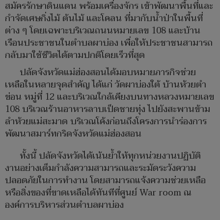
สมัครรักษาดินแดน พร้อมเครื่องจักร เข้าพัฒนาพื้นที่และ
กำจัดเศษกิ่งไม้ ต้นไม้ และโคลน ที่มากับน้ำป่าในพื้นที่
ต่าง ๆ โดยเฉพาะบริเวณถนนหมายเลข 108 และบ้าน
เรือนประชาชนในตำบลผาบ่อง เพื่อให้ประชาชนสามารถ
กลับมาใช้ชีวิตได้ตามปกติโดยเร็วที่สุด
ปลัดจังหวัดแม่ฮ่องสอนได้มอบหมายภารกิจช่วย
เหลือในหลายจุดสำคัญ ได้แก่ วัดผาบ่องใต้ บ้านห้วยตำ
ข่อน หมู่ที่ 12 และบริเวณใกล้เคียงบนทางหลวงหมายเลข
108 บริเวณร้านอาหารลาบเป็ดชายทุ่ง ไปยังสะพานข้าม
ลำห้วยแม่สะมาด บริเวณโค้งก่อนถึงโครงการนำร่องการ
พัฒนาสมาร์ทกริดจังหวัดแม่ฮ่องสอน
ทั้งนี้ ปลัดจังหวัดได้เน้นย้ำให้ทุกหน่วยงานปฏิบัติ
งานอย่างเต็มกำลังความสามารถและระมัดระวังความ
ปลอดภัยในการทำงาน โดยสามารถแจ้งความช่วยเหลือ
หรือสิ่งของที่ขาดเหลือได้ทันทีที่ศูนย์ War room ณ
องค์การบริหารส่วนตำบลผาบ่อง