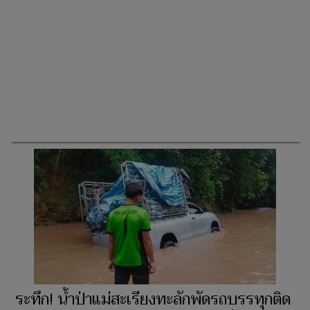
ระทึก! น้ำป่าแม่สะเรียงทะลักพัดรถบรรทุกติด