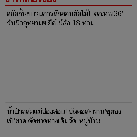
สกัดกั้นขบวนการลักลอบตัดไม้! 'ฉก.ทพ.36'
จับมืออุทยานฯ ยึดไม้สัก 18 ท่อน
น้ำป่าถล่มแม่ฮ่องสอน! ซัดคอสะพาน'ซูตอง
เป้'ขาด ตัดขาดทางเดินวัด-หมู่บ้าน