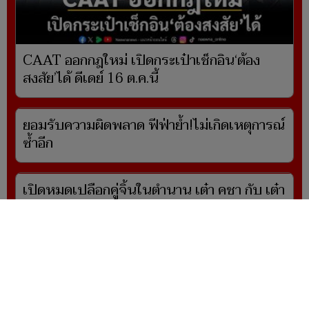
CAAT ออกกฎใหม่ เปิดกระเป๋าเช็กอิน‘ต้อง
สงสัย’ได้ ดีเดย์ 16 ต.ค.นี้
ยอมรับความผิดพลาด ฟีฟ่าย้ำ!ไม่เกิดเหตุการณ์
ซ้ำอีก
เปิดหมดเปลือกคู่จิ้นในตำนาน เต๋า คชา กับ เต๋า
เศรษฐพงศ์ ยังไม่เคยเล่นซีรีส์คู่กัน แต่พร้อมลง
ซีรีส์ BL
เปิดเทรนด์กินเพื่อฝัน! ซีพีเอฟเผย 10 เมนู
สุขภาพสุดฮิตของนักล่าฝัน True AF 2026