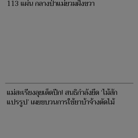
113 แผ่น กลางป่าแม่ยวมฝั่งขวา
แม่สะเรียงลุยเด็ดปีก! สนธิกำลังยึด ‘ไม้สัก
แปรรูป’ เผยขบวนการใช้ยาบ้าจ้างตัดไม้