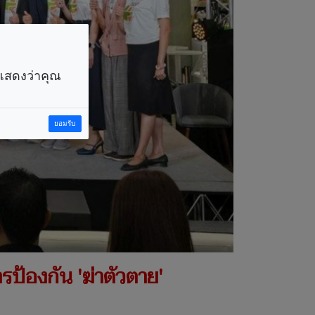
ราแสดงว่าคุณ
ยอมรับ
ป้องกัน 'ฆ่าตัวตาย'