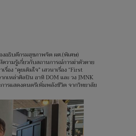
องอธิบดีกรมสุขภาพจิต ผศ.(พิเศษ)
ความรู้เกี่ยวกับสถานการณ์การฆ่าตัวตาย
่อง “คุยเติมใจ” เสวนาเรื่อง “First
ยจากเหล่าศิลปิน อาทิ DOM และ วง JMNK
รแสดงดนตรีเพิ่มพลังชีวิต จากวิทยาลัย