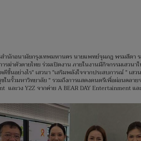
ยการสำนักอนามัยกรุงเทพมหานคร นายแพทย์จุมภฎ พรมสีดา ร
รฆ่าตัวตายไทย ร่วมเปิดงาน ภายในงานมีกิจกรรมเสวนาให้
ีขึ้นอย่างไร" เสวนา "เสริมพลังใจจากประสบการณ์ " เสวนาเรื
ุขในรั้วมหาวิทยาลัย " รวมถึงการแสดงดนตรีเพื่อผ่อนคลา
t และวง Y2Z จากค่าย A BEAR DAY Entertainment และกา