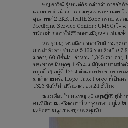
พญ.ภาวิณี รุ่งทนต์กิจ กล่าวว่า การจัดก
แผนการดำเนินงานของกรุงเทพมหานคร ในมิติ
สุขภาพดี 2 BKK Health Zone เพิ่มประสิทธ
Medicine Service Center : UMSC) โครงกา
พร้อมย้ำว่าการใช้ชีวิตอย่างมีคุณค่า เข้ม
นพ.จุมภฎ พรมสีดา รองอธิบดีกรมสุขภาพ
การฆ่าตัวตายจำนวน 5,126 ราย คิดเป็น 7.89
มาอายุ 60 ปีขึ้นไป จำนวน 1,345 ราย อายุ 
ประชากร ในทุกๆ 1 ชั่วโมง มีผู้พยายามฆ่าตัว
กลุ่มอื่นๆ อยู่ที่ 136.4 ต่อแสนประชากร 
ฆ่าตัวตายหรือ Hope Task Force ที่เป็นค
1323 ซึ่งให้คำปรึกษาตลอด 24 ชั่วโมง
ขณะเดียวกัน ดร.พญ.สุธี สฤษฎิ์ศิริ ผู
คนที่มีความเครียดมากในกรุงเทพฯ อยู่ในวัย 
เหลือชาวกรุงเทพฯทุกเพศทุกวัย