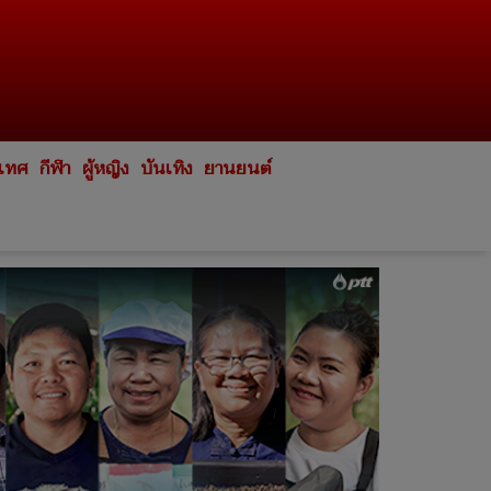
ะเทศ
กีฬา
ผู้หญิง
บันเทิง
ยานยนต์