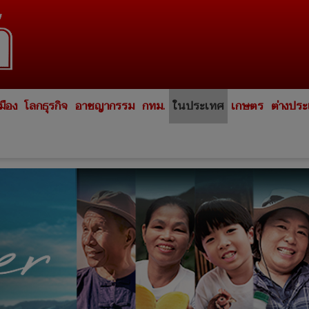
มือง
โลกธุรกิจ
อาชญากรรม
กทม.
ในประเทศ
เกษตร
ต่างปร