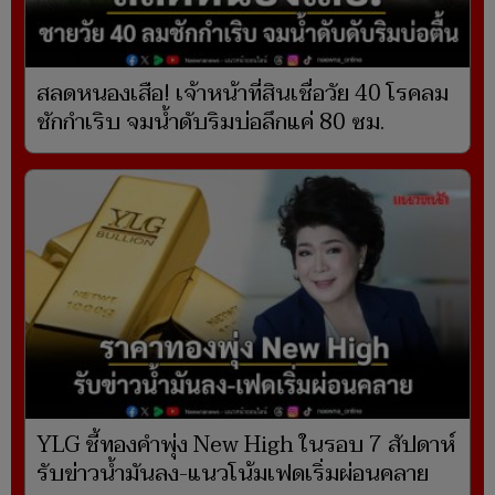
สลดหนองเสือ! เจ้าหน้าที่สินเชื่อวัย 40 โรคลม
ชักกำเริบ จมน้ำดับริมบ่อลึกแค่ 80 ซม.
YLG ชี้ทองคำพุ่ง New High ในรอบ 7 สัปดาห์
รับข่าวน้ำมันลง-แนวโน้มเฟดเริ่มผ่อนคลาย