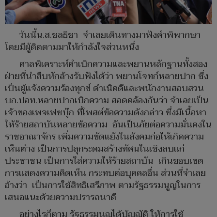
วันนี้น.ส.ชลธิชา จำเลยเดินทางมาฟังคำพิพากษา
โดยมีผู้ติดตามมาให้กำลังใจส่วนหนึ่ง
ศาลพิเคราะห์คำเบิกความและพยานหลักฐานทั้งสอง
ฝ่ายที่นำสืบหักล้างรับฟังได้ว่า พยานโจทก์หลายปาก ซึ่ง
เป็นผู้แจ้งความร้องทุกข์ ดำเนิคดีและพนักงานสอบสวน
บก.ปอท.หลายปากเบิกความ สอดคล้องกันว่า จำเลยเป็น
เจ้าของเพจเฟซบุ๊ก ที่โพสต์ข้อความดังกล่าว ซึ่งมีเนื้อหา
ให้ร้ายสถาบันหลายข้อความ อันเป็นภัยต่อความมั่นคงใน
ราชอาณาจักร เพิ่มความขัดแย้งในสังคมก่อให้เกิดความ
เห็นต่าง เป็นการปลุกระดมสร้างทัศนในเชิงลบแก่
ประชาชน เป็นการใส่ความให้ร้ายสถาบัน เกินขอบเขต
การแสดงความคิดเห็น กระทบต่อบุคคลอื่น ส่วนที่จำเลย
อ้างว่า เป็นการใช้สิทธิเสรีภาพ ตามรัฐธรรมนูญในการ
เสนอแนะด้วยความปรารถนาดี
อย่างไรก็ตาม รัฐธรรมนูญได้บัญญัติ ให้การใช้