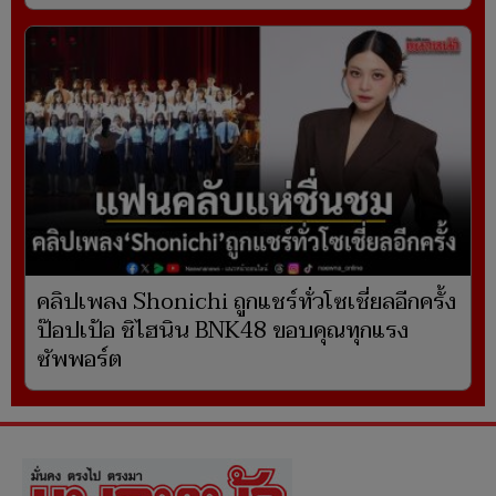
คลิปเพลง Shonichi ถูกแชร์ทั่วโซเชี่ยลอีกครั้ง
ป๊อปเป้อ ชิไฮนิน BNK48 ขอบคุณทุกแรง
ซัพพอร์ต