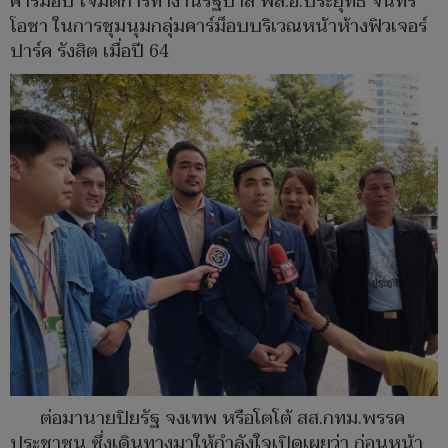
คาร์ม็อบ โจมตีการทำงานรัฐบาล พล.อ.ประยุทธ์ จันทร์
โอชา ในการชุมนุมกลุ่มคาร์ม็อบบริเวณหน้าห้างฟิวเจอร์
ปาร์ค รังสิต เมื่อปี 64
ต่อมานายปิยรัฐ จงเทพ หรือโตโต้ สส.กทม.พรรค
ประชาชน ซึ่งเดินทางมาให้กำลังใจเปิดเผยว่า ก่อนหน้า