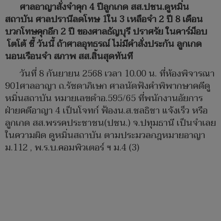
ศาลอาญาสั่งจำคุก 4 ปีลูกเกด สส.ปชน.ดูหมิ่น
สถาบัน ศาลปรานีลดโทษ 1ใน 3 เหลือจำ 2 ปี 8 เดือน
บวกโทษคุกอีก 2 ปี ของศาลธัญบุรี ปราศรัย ในคาร์ม็อบ
โตโต้ ชี้ วันนี้ ถ้าศาลอุทธรณ์ ไม่มีคำสั่งประกัน ลูกเกด
นอนเรือนจำ สภาพ สส.สิ้นสุดทันที
วันที่ 8 กันยายน 2568 เวลา 10.00 น. ที่ห้องพิจารณา
901ศาลอาญา ถ.รัชดาภิเษก ศาลนัดฟังคำพิพากษาคดีดู
หมิ่นสถาบัน หมายเลขดำอ.595/65 ที่พนักงานอัยการ
ฝ่ายคดีอาญา 4 เป็นโจทก์ ฟ้องน.ส.ชลธิชา แจ้งเร็ว หรือ
ลูกเกด สส.พรรคประชาชน(ปชน.) จ.ปทุมธานี เป็นจำเลย
ในความผิด ดูหมิ่นสถาบัน ตามประมวลกฎหมายอาญา
ม.112 , พ.ร.บ.คอมพิวเตอร์ ฯ ม.4 (3)