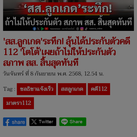
'สส.ลูกเกด'ระทึก! ลุ้นได้ประกันตัวคดี
112 'โตโต้'เผยถ้าไม่ให้ประกันตัว
สภาพ สส. สิ้นสุดทันที
วันจันทร์ ที่ 8 กันยายน พ.ศ. 2568, 12.54 น.
Tag :
ชลธิชาแจ้งเร็ว
สสลูกเกด
คดี112
มาตรา112