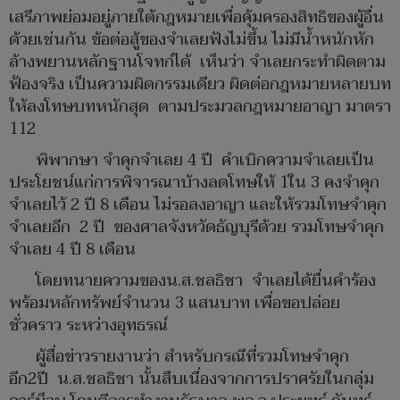
เสรีภาพย่อมอยู่ภายใต้กฎหมายเพื่อคุ้มครองสิทธิของผู้อื่น
ด้วยเช่นกัน ข้อต่อสู้ของจำเลยฟังไม่ขึ้น ไม่มีน้ำหนักหัก
ล้างพยานหลักฐานโจทก์ได้ เห็นว่า จำเลยกระทำผิดตาม
ฟ้องจริง เป็นความผิดกรรมเดียว ผิดต่อกฎหมายหลายบท
ให้ลงโทษบทหนักสุด ตามประมวลกฎหมายอาญา มาตรา
112
พิพากษา จำคุกจำเลย 4 ปี คำเบิกความจำเลยเป็น
ประโยชน์แก่การพิจารณาบ้างลดโทษให้ 1ใน 3 คงจำคุก
จำเลยไว้ 2 ปี 8 เดือน ไม่รอลงอาญา และให้รวมโทษจำคุก
จำเลยอีก 2 ปี ของศาลจังหวัดธัญบุรีด้วย รวมโทษจำคุก
จำเลย 4 ปี 8 เดือน
โดยทนายความของน.ส.ชลธิชา จำเลยได้ยื่นคำร้อง
พร้อมหลักทรัพย์จำนวน 3 แสนบาท เพื่อขอปล่อย
ชั่วคราว ระหว่างอุทธรณ์
ผู้สื่อข่าวรายงานว่า สำหรับกรณีที่รวมโทษจำคุก
อีก2ปี น.ส.ชลธิชา นั้นสืบเนื่องจากการปราศรัยในกลุ่ม