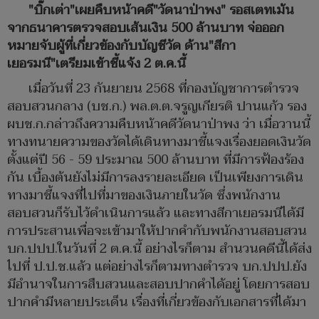
"บิ๊กเต่า"เผยคืบหน้าคดี"วัดนาป่าพง" รอสเตทเม้น
จากธนาคารตรวจสอบเส้นเงิน 500 ล้านบาท จ่อออก
หมายจับผู้ที่เกี่ยวข้องกับบัญชีวัด ด้าน"สีกา
เยอรมนี"เตรียมเข้าชี้แจ้ง 2 ต.ค.นี้
เมื่อวันที่ 23 กันยายน 2568 ที่กองบัญชาการตำรวจ
สอบสวนกลาง (บช.ก.) พล.ต.ต.จรูญเกียรติ ปานแก้ว รอง
ผบช.ก.กล่าวถึงความคืบหน้าคดีวัดนาป่าพง ว่า เมื่อวานนี้
ทางทนายความของวัดได้เดินทางมาชี้แจงเรื่องยอดเงินวัด
ตั้งแต่ปี 56 - 59 ประมาณ 500 ล้านบาท ที่มีการฟ้องร้อง
กัน เบื้องต้นยังไม่มีการลงรายละเอียด เป็นเพียงการเดิน
ทางมาชี้แจงที่ไปที่มาของเงินภายในวัด ซึ่งพนักงาน
สอบสวนก็รับไว้ดำเนินการแล้ว และทางสีกาเยอรมนีได้มี
การประสานเพื่อจะเข้ามาให้ปากคำกับพนักงานสอบสวน
บก.ปปป.ในวันที่ 2 ต.ค.นี้ อย่างไรก็ตาม สำนวนคดีนี้ได้ส่ง
ไปที่ ป.ป.ช.แล้ว แต่อย่างไรก็ตามทางตำรวจ บก.ปปป.ยัง
มีอำนาจในการสืบสวนและสอบปากคำได้อยู่ โดยการสอบ
ปากคำมีหลายประเด็น เรื่องที่เกี่ยวข้องกับเอกสารที่ได้มา