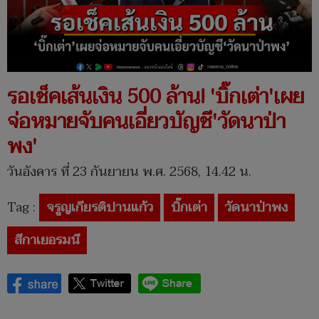
รอเช็คเส้นเงิน 500 ล้าน! 'บิ๊กเต่า'เผย
จ่อหมายจับคนเอี่ยวบัญชี'วัดนาป่า
พง'
วันอังคาร ที่ 23 กันยายน พ.ศ. 2568, 14.42 น.
Tag :
จรูญเกียรติปานแก้ว
บิ๊กเต่า
วัดนาป่าพง
สีกาเยอรมนี