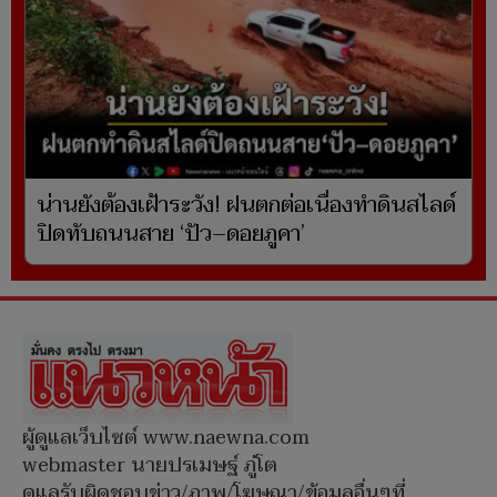
น่านยังต้องเฝ้าระวัง! ฝนตกต่อเนื่องทำดินสไลด์
ปิดทับถนนสาย ‘ปัว–ดอยภูคา’
ผู้ดูแลเว็บไซต์ www.naewna.com
webmaster นายปรเมษฐ์ ภู่โต
ดูแลรับผิดชอบข่าว/ภาพ/โฆษณา/ข้อมูลอื่นๆที่