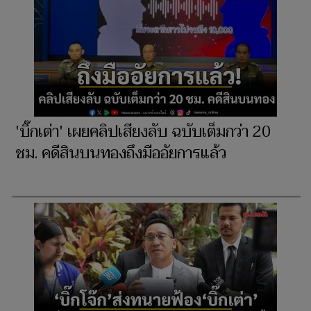
'บิ๊กเต่า' เผยคลิปเสียงลับ ฉบับเต็มกว่า 20
ชม. คดีสินบนทองถึงมืออัยการแล้ว