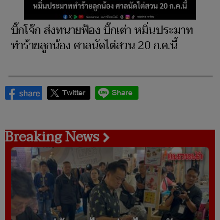
บิ๊กโจ๊ก ส่งทนายฟ้อง บิ๊กเต่า หมิ่นประมาท
ทำร้ายลูกน้อง ศาลนัดไต่สวน 20 ก.ค.นี้
Breaking News