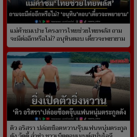
แม่ค้าชมเปาะ โครงการไทยช่วยไทยพลัส ถาม
จะมีต่ออีกหรือไม่? อนุทินตอบ เดี๋ยวจะพยายาม
ดิว อริสรา ปล่อยช็อตหวานจุ๊บแฟนหนุ่มตระกูล
ดัง วู้ดดี้ ล่ำซำ ชาวเน็ตคอมเมนต์สนั่นไอจี