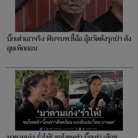
บิ๊กเต่าเอาจริง ฟันจนท.ขี้ฉ้อ อุ้มวัดดังรุกป่า สัง
ลุยเพิกถอน
มาดามเก่ง ร่ำไห้! ขอโทษทำ บิ๊กเต่า เดือด