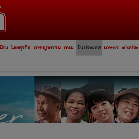
มือง
โลกธุรกิจ
อาชญากรรม
กทม.
ในประเทศ
เกษตร
ต่างปร