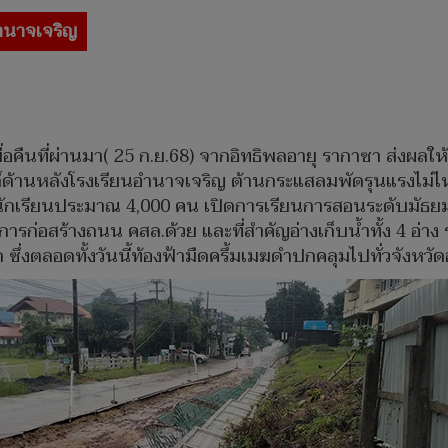
ำนาจเจริญ
มื่อคืนที่ผ่านมา( 25 ก.ย.68) จากอิทธิพลอายุ รากาซา ส่งผล
์ด้านหลังโรงเรียนอำนาจเจริญ ต้านกระแสลมพัดรุนแรงไม่ไ
กเรียนประมาณ 4,000 คน เปิดการเรียนการสอนระดับมัธยมศึกษา
มีการก่อสร้างถนน คสล.ด้วย และที่สำคัญอ่างเก็บน้ำทั้ง 4 อ
ซึ่งตลอดทั้งวันนี้ท้องฟ้ามืดครึ้มเมฆดำปกคลุมไปทั่วจังหว