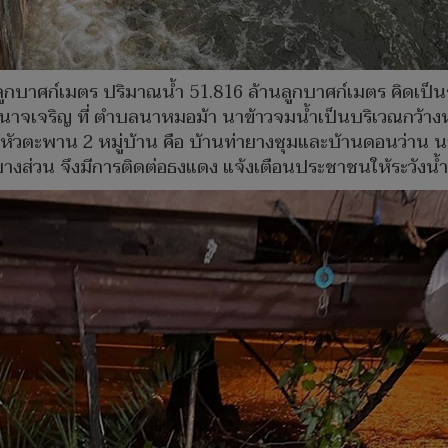
ูกบาศก์เมตร ปริมาณน้ำ 51.816 ล้านลูกบาศก์เมตร คิดเป็นร้
นาจเจริญ ที่ ตำบลนาหมอม้า นาข้าวจมน้ำเป็นบริเวณกว้างห
ัวตะพาน 2 หมู่บ้าน คือ บ้านท่ายางซุมและบ้านดอนว่าน นา
บางส่วน จึงมีการติดต่อธงแดง แจ้งเตือนประชาชนให้ระวังน้