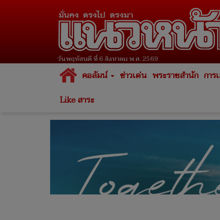
วันพฤหัสบดี ที่ 6 สิงหาคม พ.ศ. 2569
คอลัมน์
ข่าวเด่น
พระราชสำนัก
การเ
Like สาระ