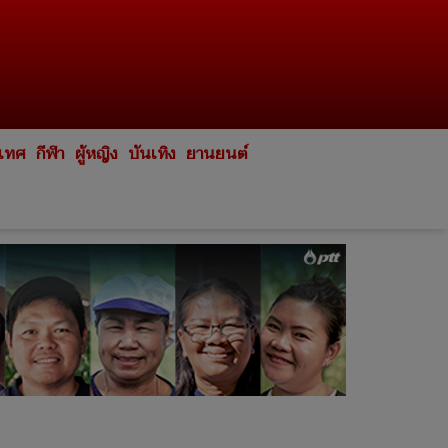
ะเทศ
กีฬา
ผู้หญิง
บันเทิง
ยานยนต์