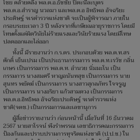
ไชย คล้ายคลึง พล.ต.อ.ธัชชัย ปิตะนีละบุตร
พล.ต.อ.สำราญ นวลมา และพล.ต.อ อิทธิพล อัจฉริยะ
ประดิษฐ์ จเรตำรวจแห่งชาติ จะเป็นผู้พิจารณา ภายใน
กรอบระยะเวลา 3 ปี หลังจากที่เกษียณอายุราชการ โดยมี
โทษตั้งแต่ผิดวินัยไม่ร้ายแรงและวินัยร้ายแรง โดยมีโทษ
ปลดออกและไล่ออก
ทั้งนี้ มีรายงานว่า ก.ร.ตร. ประกอบด้วย พล.ต.ท.สร
ศักดิ์ เย็นเปรม เป็นประธานกรรมการ พล.ต.ท.เรวัช กลิ่น
เกษร เป็นกรรมการ พล.ต.ท. อำนวย นิ่มมะโน เป็น
กรรมการ นางสมศรี หาญอนันทสุข เป็นกรรมการ นาย
สุนทร พยัคฆ์ เป็นกรรมการ นางสาวสุกลภัทร ใจจรูญ
เป็นกรรมการ นางอริยา แก้วสามดวง เป็นกรรมการ
พล.ต.อ.อิทธิพล อัจฉริยะประดิษฐ์ จเรตำรวจแห่ง
ชาติ(จตช.) เป็นกรรมการและเลขานุการ
ผู้สื่อข่าวรายงานว่า ก่อนหน้านี้ เมื่อวันที่ 16 ธันวาคม
2567 นายสาโรจน์ พึงรำพรรณ เลขาธิการคณะกรรมการ
ป้องกันและปราบปรามการทุจริตแห่งชาติ (ป.ป.ช.) ใน