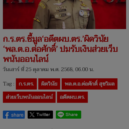
ก.ร.ตร.ชี้มูล‘อดีตผบ.ตร.’ผิดวินัย
‘พล.ต.อ.ต่อศักดิ์’ ปมรับเงินส่วยเว็บ
พนันออนไลน์
วันเสาร์ ที่ 25 ตุลาคม พ.ศ. 2568, 06.00 น.
Tag :
ก.ร.ตร.
ผิดวินัย
พล.ต.อ.ต่อศักดิ์ สุขวิมล
ส่วยเว็บพนันออนไลน์
อดีตผบ.ตร.