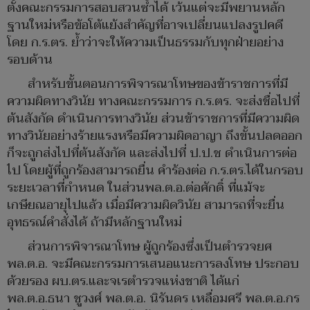
ตั้งคณะกรรมการสอบสวนซ้ำได้ เว้นแต่จะมีพยานหลัก
ฐานใหม่หรือข้อโต้แย้งสำคัญที่อาจเปลี่ยนแปลงรูปคดี
โดย ก.ร.ตร. ย้ำว่าจะให้ความเป็นธรรมกับทุกฝ่ายอย่าง
รอบด้าน
สำหรับขั้นตอนการพิจารณาโทษของข้าราชการที่มี
ความผิดทางวินัย ทางคณะกรรมการ ก.ร.ตร. จะส่งชื่อไปที่
ต้นสังกัด ดำเนินการทางวินัย ส่วนข้าราชการที่มีความผิด
ทางวินัยอย่างร้ายแรงหรือมีความผิดอาญา ถึงขั้นปลดออก
ก็จะถูกส่งไปที่ต้นสังกัด และส่งไปที่ ป.ป.ช ดำเนินการต่อ
ไป โดยผู้ที่ถูกร้องสามารถยื่น คำร้องต่อ ก.ร.ตร.ได้ในกรอบ
ระยะเวลาที่กำหนด ในส่วนพล.ต.อ.ต่อศักดิ์ ที่แม้จะ
เกษียณอายุไปแล้ว เมื่อมีความผิดวินัย สามารถที่จะยื่น
อุทธรณ์คำสั่งได้ ถ้ามีหลักฐานใหม่
ส่วนการพิจารณาโทษ ผู้ถูกร้องซึ่งเป็นตำรวจยศ
พล.ต.อ. จะมีคณะกรรมการเสนอแนะการลงโทษ ประกอบ
ด้วยรอง ผบ.ตร.และจเรตำรวจแห่งชาติ ได้แก่
พล.ต.อ.ธนา ชูวงศ์ พล.ต.อ. นิรันดร เหลื่อมศรี พล.ต.อ.กร