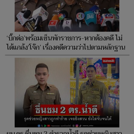
‘บิ๊กต่อ’พร้อมเซ็นพักราชการ-หากต้องคดี ไม่
ได้แกล้ง‘โจ๊ก’ เรื่องคดีความว่าไปตามหลักฐาน