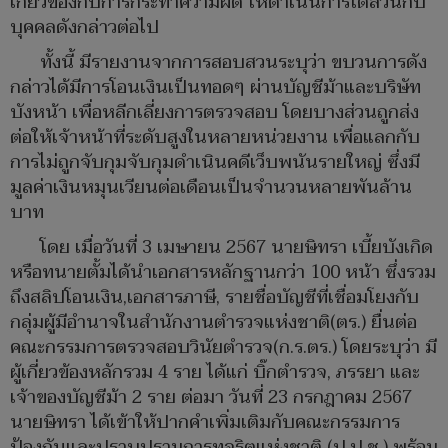
เกี่ยวข้องกับการกระทำความผิด ให้ดำเนินการไต่สวนกับ
บุคคลดังกล่าวต่อไป
ทั้งนี้ มีรายงานจากการสอบสวนระบุว่า ขบวนการดัง
กล่าวได้มีการโอนเงินเป็นทอดๆ ผ่านบัญชีม้าและบริษัท
บังหน้า เพื่อหลีกเลี่ยงการตรวจสอบ โดยบางส่วนถูกส่ง
ต่อให้เจ้าหน้าที่ระดับสูงในหลายหน่วยงาน เพื่อแลกกับ
การไม่ถูกจับกุมจับกุมดำเนินคดีเว็บพนันรายใหญ่ ซึ่งมี
มูลค่าเงินหมุนเวียนต่อเดือนเป็นจำนวนหลายพันล้าน
บาท
โดย เมื่อวันที่ 3 เมษายน 2567 นายษิทรา เบี้ยบังเกิด
หรือทนายตั้มได้นำเอกสารหลักฐานกว่า 100 หน้า ซึ่งรวม
ถึงสลิปโอนเงิน,เอกสารภาษี, รายชื่อบัญชีที่เชื่อมโยงกับ
กลุ่มผู้มีอำนาจในสำนักงานตำรวจแห่งชาติ(ตร.) ยื่นต่อ
คณะกรรมการตรวจสอบวินัยตำรวจ(ก.ร.ตร.) โดยระบุว่า มี
ผู้เกี่ยวข้องหลักรวม 4 ราย ได้แก่ บิ๊กตำรวจ, ภรรยา และ
เจ้าของบัญชีม้า 2 ราย ต่อมา วันที่ 23 กรกฎาคม 2567
นายษิทรา ได้เข้าให้ปากคำเพิ่มเติมกับคณะกรรมการ
ป้องกันและปราบปรามการทุจริตแห่งชาติ (ป.ป.ช.) พร้อม