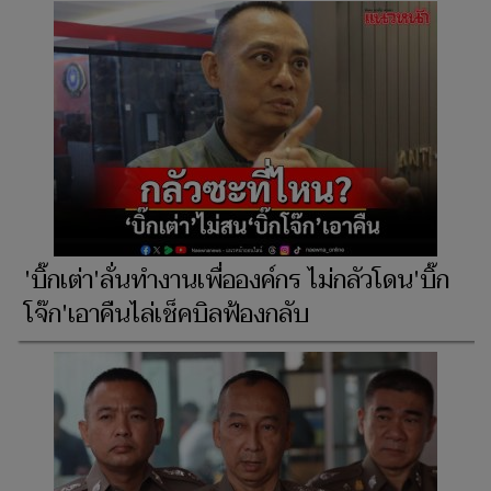
'บิ๊กเต่า'ลั่นทำงานเพื่อองค์กร ไม่กลัวโดน'บิ๊ก
โจ๊ก'เอาคืนไล่เช็คบิลฟ้องกลับ