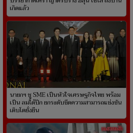
บรรยากาศเศร้า ญาติรับร่าง ฮลุน โซโล่ ถึงบ้าน
เกิดแล้ว
นายกฯ ชู SME เป็นหัวใจเศรษฐกิจไทย พร้อม
เป็น ลมใต้ปีก ยกระดับขีดความสามารถแข่งขัน
เติบโตยั่งยืน