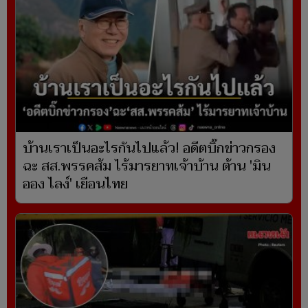
บ้านเราเป็นอะไรกันไปแล้ว! อดีตบิ๊กข่าวกรอง
ฉะ สส.พรรคส้ม ไร้มารยาทเจ้าบ้าน ต้าน 'มิน
ออง ไลง์' เยือนไทย