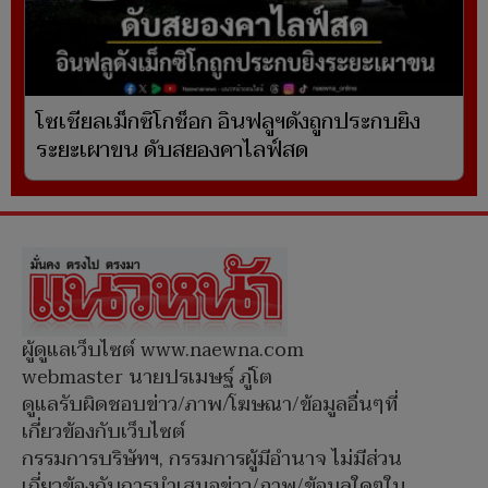
โซเชียลเม็กซิโกช็อก อินฟลูฯดังถูกประกบยิง
ระยะเผาขน ดับสยองคาไลฟ์สด
ผู้ดูแลเว็บไซต์ www.naewna.com
webmaster นายปรเมษฐ์ ภู่โต
ดูแลรับผิดชอบข่าว/ภาพ/โฆษณา/ข้อมูลอื่นๆที่
เกี่ยวข้องกับเว็บไซต์
กรรมการบริษัทฯ, กรรมการผู้มีอำนาจ ไม่มีส่วน
เกี่ยวข้องกับการนำเสนอข่าว/ภาพ/ข้อมูลใดๆใน