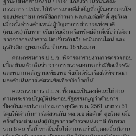
ฐานะโฆษกสำนักงาน ป.ป.ช. แถลงว่า ในวันนี้คณะ
กรรมการ ป.ป.ช. ได้พิจารณาคดีสําคัญที่อยู่ในความสนใจ
ของประชาชน กรณีข้อกล่าวหา พล.ต.อ.ต่อศักดิ์ สุขวิมล
เมื่อครั้งดำรงตำแหน่งผู้บัญชาการตำรวจแห่งชาติ
(ผบ.ตร.) กับพวก เรียกรับเงินหรือทรัพย์สินที่เชื่อว่าได้มา
จากการกระทำความผิดเกี่ยวกับเว็บพนันออนไลน์ และ
ธุรกิจผิดกฎหมายอื่น จำนวน 18 ประเภท
คณะกรรมการ ป.ป.ช. พิจารณารายงานการตรวจสอบ
เบื้องต้นแล้วเห็นว่า จากการตรวจสอบพบว่ามีข้อเท็จจริง
และพยานหลักฐานเพียงพอ จึงมีมติรับเรื่องไว้พิจารณา
และดำเนินการไต่สวนข้อเท็จจริง โดยให้
คณะกรรมการ ป.ป.ช. ทั้งคณะเป็นองค์คณะไต่สวน
ตามพระราชบัญญัติประกอบรัฐธรรมนูญว่าด้วยการ
ป้องกันและปราบปรามการทุจริต พ.ศ. 2561 มาตรา 51
โดยให้ดำเนินการไต่สวนกับ พล.ต.อ.ต่อศักดิ์ สุขวิมล เมื่อ
ครั้งดำรงตำแหน่งผู้บัญชาการตำรวจแห่งชาติ กับพวก
รวม 8 คน ทั้งนี้ หากในชั้นไต่สวนพบว่ามีบุคคลอื่นมีส่วน