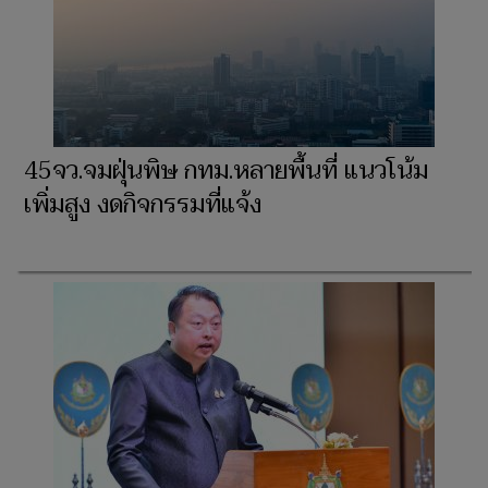
45จว.จมฝุ่นพิษ กทม.หลายพื้นที่ แนวโน้ม
เพิ่มสูง งดกิจกรรมที่แจ้ง