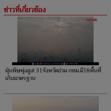
ข่าวที่เกี่ยวข้อง
ฝุ่นพิษพุ่งสูง! 31จังหวัดอ่วม กทม.มี18พื้นที่
เกินมาตรฐาน