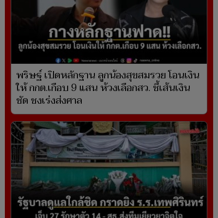
พริษฐ์ เปิดหลักฐาน ลูกน้องสุขสมรวย โอนเงิน
ให้ กกต.เกือบ 9 แสน ห้วงเลือกสว. ชี้เส้นเงิน
ชัด ชงเร่งส่งศาล