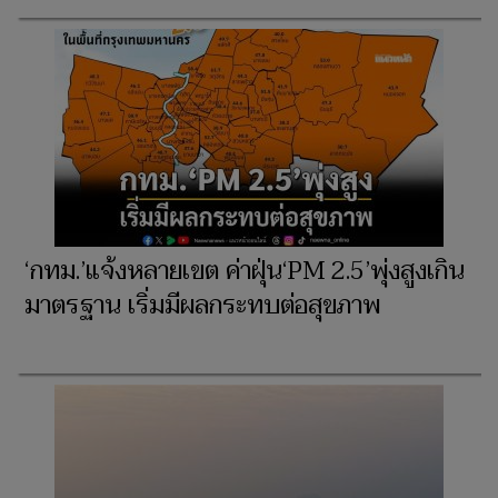
‘กทม.’แจ้งหลายเขต ค่าฝุ่น‘PM 2.5’พุ่งสูงเกิน
มาตรฐาน เริ่มมีผลกระทบต่อสุขภาพ