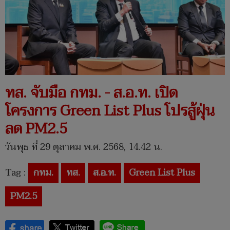
ทส. จับมือ กทม. - ส.อ.ท. เปิด
โครงการ Green List Plus โปรสู้ฝุ่น
ลด PM2.5
วันพุธ ที่ 29 ตุลาคม พ.ศ. 2568, 14.42 น.
Tag :
กทม.
ทส.
ส.อ.ท.
Green List Plus
PM2.5