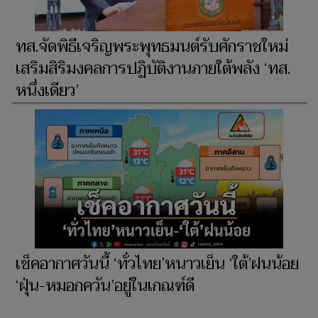
ทส.จัดพิธีเจริญพระพุทธมนต์รับศักราชใหม่
เสริมสิริมงคลการปฏิบัติงานภายใต้พลัง ‘ทส.
หนึ่งเดียว’
เช็คอากาศวันนี้ ‘ทั่วไทย’หนาวเย็น ‘ใต้’ฝนน้อย
‘ฝุ่น-หมอกควัน’อยู่ในเกณฑ์ดี