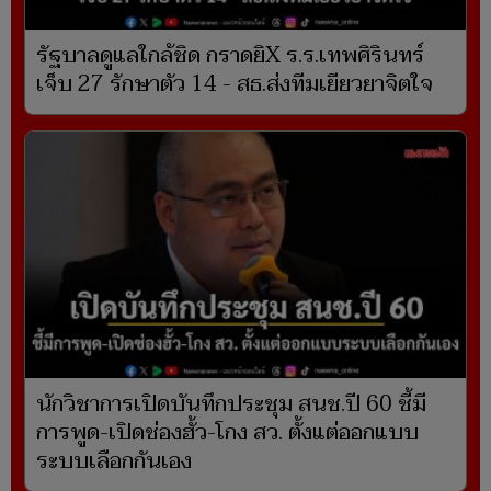
รัฐบาลดูแลใกล้ชิด กราดยิX ร.ร.เทพศิรินทร์
เจ็บ 27 รักษาตัว 14 - สธ.ส่งทีมเยียวยาจิตใจ
นักวิชาการเปิดบันทึกประชุม สนช.ปี 60 ชี้มี
การพูด-เปิดช่องฮั้ว-โกง สว. ตั้งแต่ออกแบบ
ระบบเลือกกันเอง