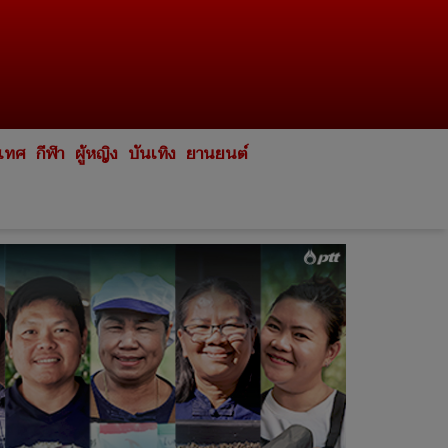
ะเทศ
กีฬา
ผู้หญิง
บันเทิง
ยานยนต์