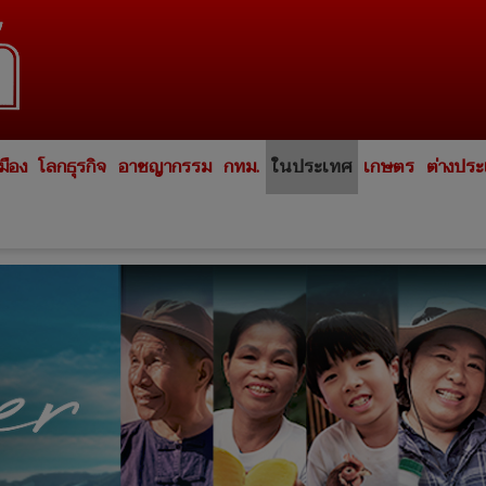
มือง
โลกธุรกิจ
อาชญากรรม
กทม.
ในประเทศ
เกษตร
ต่างปร