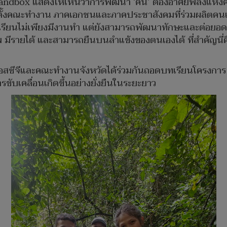
andbox แสดงให้เห็นว่าการพัฒนา ‘คน’ ต้องอาศัยพลังแห่งคว
จัดตั้งคณะทำงาน ภาคเอกชนและภาคประชาสังคมที่ร่วมผลิ
ู้เรียนไม่เพียงมีงานทำ แต่ยังสามารถพัฒนาทักษะและต่อยอดอาช
 มีรายได้ และสามารถยืนบนลำแข้งของตนเองได้ ที่สำคัญนี่คื
อสซีจีและคณะทำงานจังหวัดได้ร่วมกันถอดบทเรียนโครงการ โด
ับเคลื่อนเกิดขึ้นอย่างยั่งยืนในระยะยาว