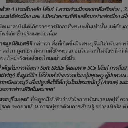
บด้วย
4 ประเด็นหลัก ได้แก่ 1.ความร่วมมือของภาคีเครือข่าย 
ลได้ต่อเนื่อง และ 4.มีหน่วยงานที่ขับเคลื่อนอย่างต่อเนื่อง เพื่
ัฒนาคนไม่ได้เกิดจากการฝึกอาชีพระยะสั้นเท่านั้น แต่ต้องอา
ธ์เกิดขึ้นจริงและต่อเนื่อง
มูลนิธิเอสซีจี
กล่าวว่า สิ่งที่เกิดขึ้นในสระบุรีไม่ใช่เพี
่วน มูลนิธิฯ มีความตั้งใจจะส่งมอบโมเดลนี้ให้จังหวัดนำไปขย
ผลลัพธ์จริงต่อสังคมไทยอย่างยั่งยืน
สำคัญกับการพัฒนา
Soft Skills โดยเฉพาะ 3Cs ได้แก่ การสื่
vity) ซึ่งมูลนิธิฯ ได้ร่วมทำกิจกรรมกับกลุ่มคุณครู ผู้ปกครอง 
นิคสระบุรี เพื่อปลูกฝังให้เด็กรุ่นใหม่ตระหนักรู้ (Aware) และม
นและการดำรงชีวิตในอนาคต”
สระบุรีโมเดล”
ที่พิสูจน์ให้เห็นว่าหัวใจการพัฒนาคนอยู่ที่ ค
ยู่รอด จะกลายเป็น การอยู่รอดด้วยการเรียนรู้ อย่างแท้จริง ต