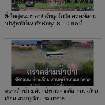
ยิ่งใหญ่ตระการตา! พัทลุงจับมือ ททท.จัดงาน
‘ปาฏิหาริย์แห่งรักพัทลุง’ 8–10 ส.ค.นี้
ตราดซับน้ำไม่ทัน! น้ำป่าหลากซัด ‘ถนน-บ้าน
เรือน-สวนทุเรียน’ จมบาดาล