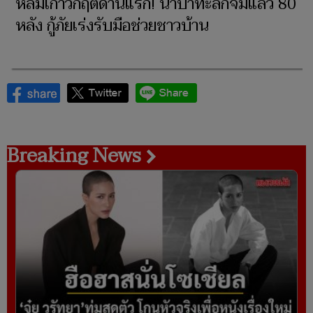
หล่มเก่าวิกฤตด่านแรก! น้ำป่าทะลักจมแล้ว 80
หลัง กู้ภัยเร่งรับมือช่วยชาวบ้าน
Breaking News