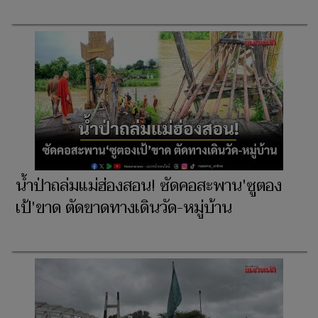
น้ำป่าถล่มแม่ฮ่องสอน! ซัดคอสะพาน'ซูตอง
เป้'ขาด ตัดขาดทางเดินวัด-หมู่บ้าน