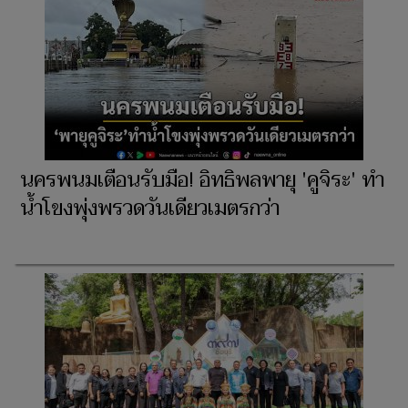
นครพนมเตือนรับมือ! อิทธิพลพายุ 'คูจิระ' ทำ
น้ำโขงพุ่งพรวดวันเดียวเมตรกว่า