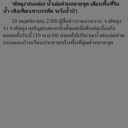
‘พัทลุง’ฝนถล่ม! น้ำเอ่อท่วมหลายจุด เตือนพื้นที่ริม
น้ำ-เชิงเทือกเขาบรรทัด ระวังน้ำป่า
19 พฤศจิกายน 2568 ผู้สื่อข่าวรายงานจาก จ.พัทลุง
ว่า จ.พัทลุง เผชิญฝนตกหนักตั้งแต่เมื่อคืนต่อเนื่องถึง
ตลอดทั้งวันนี้ (19 พ.ย.68) ส่งผลให้ปริมาณน้ำฝนเอ่อท่วม
ถนนและบ้านเรือนประชาชนในพื้นที่ลุ่มต่ำหลายจุด