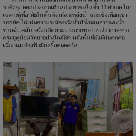
จ.พัทลุง ออกประกาศเตือนประชาชนในทั้ง 11 อำเภอ โดย
เฉพาะผู้ที่อาศัยในพื้นที่ลุ่มริมแหล่งน้ำ และเชิงเทือกเขา
บรรทัด ให้เพิ่มความระมัดระวังน้ำป่าไหลหลากและน้ำ
ท่วมฉับพลัน พร้อมติดตามประกาศพยากรณ์อากาศจาก
กรมอุตุนิยมวิทยาอย่างใกล้ชิด หลังพื้นที่ยังมีฝนตกต่อ
เนื่องและท้องฟ้ามืดครึ้มตลอดวัน