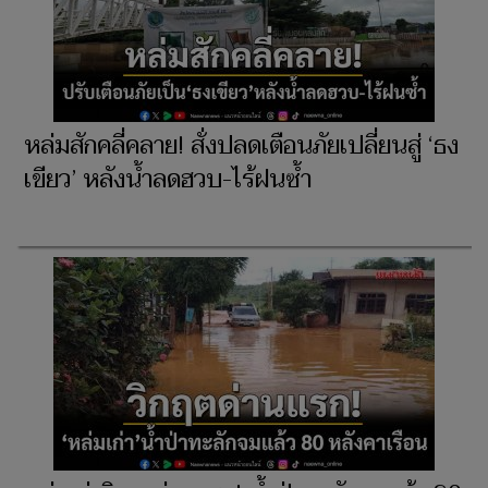
หล่มสักคลี่คลาย! สั่งปลดเตือนภัยเปลี่ยนสู่ ‘ธง
เขียว’ หลังน้ำลดฮวบ-ไร้ฝนซ้ำ