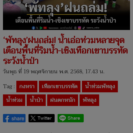
‘พัทลุง’ฝนถล่ม! น้ำเอ่อท่วมหลายจุด
เตือนพื้นที่ริมน้ำ-เชิงเทือกเขาบรรทัด
ระวังน้ำป่า
วันพุธ ที่ 19 พฤศจิกายน พ.ศ. 2568, 17.43 น.
Tag :
กงหรา
เทือกเขาบรรทัด
น้ำท่วมพัทลุง
น้ำท่วม
น้ำป่า
ฝนตกหนัก
พัทลุง