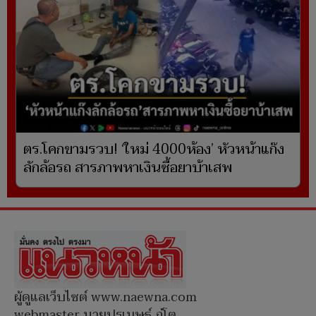
ตร.โคกขามรวบ! ‘ใหม่ 4000ห้อง’ หัวหน้าแก๊ง
ลักล้อรถ สารภาพหาเงินซื้อยาบ้าเสพ
ผู้ดูแลเว็บไซต์ www.naewna.com
webmaster นายปรเมษฐ์ ภู่โต