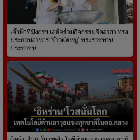
เจ้าฟ้าทีปังกรฯ เสด็จร่วมกิจกรรมจิตอาสา ทรง
ประกอบอาหาร ‘ข้าวผัดหมู’ พระราชทาน
ประชาชน
อิหร่านโวสนั่น เทคโนโลยีด้านอาวุธแซงทุกชาติ