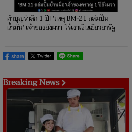
ทำบุญรำลึก 1 ปี! 'เหตุ BM-21 ถล่มปั๊ม
น้ำมัน' เจ้าของยังผวา-ไร้เงาเงินเยียวยารัฐ
Breaking News