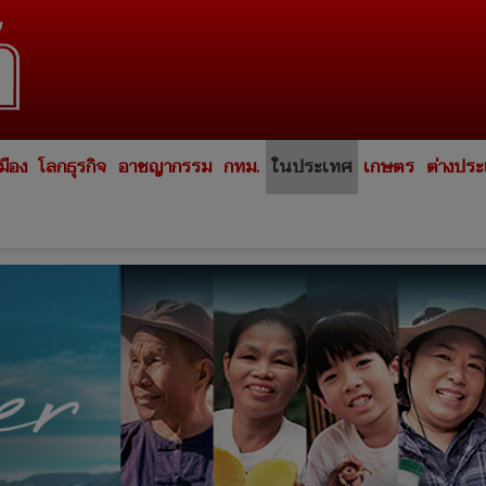
มือง
โลกธุรกิจ
อาชญากรรม
กทม.
ในประเทศ
เกษตร
ต่างปร