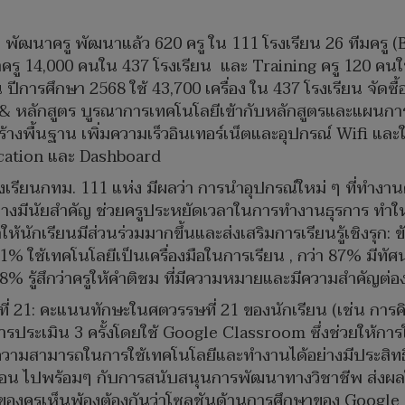
 พัฒนาครู พัฒนาแล้ว 620 ครู ใน 111 โรงเรียน 26 ทีมคร
14,000 คนใน 437 โรงเรียน และ Training ครู 120 คนให้เป็นโ
การศึกษา 2568 ใช้ 43,700 เครื่อง ใน 437 โรงเรียน จัดซื้อ 
น & หลักสูตร บูรณาการเทคโนโลยีเข้ากับหลักสูตรและแผนก
สร้างพื้นฐาน เพิ่มความเร็วอินเทอร์เน็ตและอุปกรณ์ Wifi และ
ation และ Dashboard
เรียนกทม. 111 แห่ง มีผลว่า การนำอุปกรณ์ใหม่ ๆ ที่ทำงา
ย่างมีนัยสำคัญ ช่วยครูประหยัดเวลาในการทำงานธุรการ ทำให้
ห้นักเรียนมีส่วนร่วมมากขึ้นและส่งเสริมการเรียนรู้เชิงรุก:
 ใช้เทคโนโลยีเป็นเครื่องมือในการเรียน , กว่า 87% มีทัศน
68% รู้สึกว่าครูให้คำติชม ที่มีความหมายและมีความสำคัญต่อ
่ 21: คะแนนทักษะในศตวรรษที่ 21 ของนักเรียน (เช่น การ
การประเมิน 3 ครั้งโดยใช้ Google Classroom ซึ่งช่วยให้ก
ครูมีความสามารถในการใช้เทคโนโลยีและทำงานได้อย่างมีประ
อน ไปพร้อมๆ กับการสนับสนุนการพัฒนาทางวิชาชีพ ส่ง
 ของครูเห็นพ้องต้องกันว่าโซลูชันด้านการศึกษาของ Googl