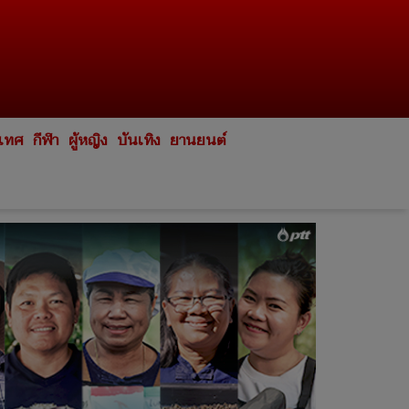
ะเทศ
กีฬา
ผู้หญิง
บันเทิง
ยานยนต์