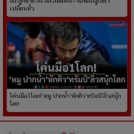
ส่ง ลูกชาย ลง สส.สมัยหน้า จ่อหอบงูเขียว
เปลี่ยนขั้ว
โค่นมือ1โลก!‘หมู ปากน้ำ’หักคิว‘ทรัมป์’ลิ่วสนุ้ก
โลก