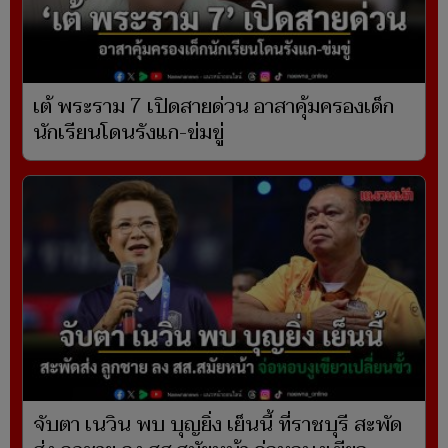
เต้ พระราม 7 เปิดสายด่วน อาสาคุ้มครองเด็ก
นักเรียนโดนรังแก-ข่มขู่
จับตา เนวิน พบ บุญยิ่ง เย็นนี้ ที่ราชบุรี สะพัด