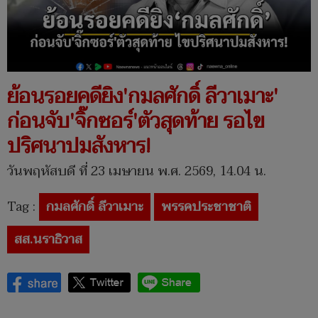
ย้อนรอยคดียิง'กมลศักดิ์ ลีวาเมาะ'
ก่อนจับ'จิ๊กซอร์'ตัวสุดท้าย รอไข
ปริศนาปมสังหาร!
วันพฤหัสบดี ที่ 23 เมษายน พ.ศ. 2569, 14.04 น.
Tag :
กมลศักดิ์ ลีวาเมาะ
พรรคประชาชาติ
สส.นราธิวาส