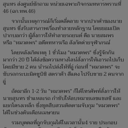
สุนทร ส่งศูนย์ซักถาม หน่วยเฉพาะกิจกรมทหารพรานที่
46 (ฉก.ทพ.46)
จากนั้นเหตุการณ์ก็เริ่มคลี่คลาย จากปากคำของนาย
สุนทร ซึ่งรับสารภาพเรื่องทำลายหลักฐาน โดยยอมเปิด
ปากบอกว่า ผู้สั่งการให้ทำลายรถยนต์ คือ นายสมพร
หรือ “หมวดพร" อดีตทหารเรือ สังกัดค่ายจุฬาภรณ์
โดยหลังเกิดเหตุ 1 ชั่วโมง "หมวดพร" ซึ่งรู้จักกัน
มากว่า 20 ปี ได้ส่งข้อความทางไลน์สั่งการให้เอารถไปเก็บ
โดยมีชาย 2 คน นำรถไปส่งให้ที่อู่ ก่อนที่ "หมวดพร" จะ
ขับรถกระบะมิตซูบิชิ สตราด้า สีแดง ไปรับชาย 2 คนจาก
อู่
ถ้ดมาอีก 1-2 วัน "หมวดพร" ก็ได้โทรศัพท์สั่งการให้
นายสุนทร ชำแหละรถ กำชับให้ลบหมายเลขแชสซี และ
แยกโครงเหล็ก ซึ่งชุดสืบสวนติดตามจับกุม "หมวดพร"
ได้ในช่วงต้นเดือนเมษายน
รวมบุคคลที่ถูกจับกุมได้ในเวลานั้น4 ราย ประกอบ