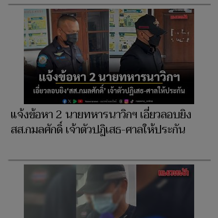
แจ้งข้อหา 2 นายทหารนาวิกฯ เอี่ยวลอบยิง
สส.กมลศักดิ์ เจ้าตัวปฏิเสธ-ศาลให้ประกัน