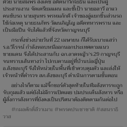
ด้วย นายสมพร ลังเดช อดีตนาวิกโยธิน และเป็นผู้
ประสานงาน จัดเตรียมแผน และชี้เป้า นายอลาวี อาแว
คนขับรถ นายสุนทร พรหมภักดี เจ้าของอู่แยกชิ้นส่วนรถ
ใช้ก่อเหตุ นายธนภัทร วัฒนภิญโญ อดีตทหารพราน และ
เป็นมือปืน จับได้แล้วที่จังหวัดกาญจนบุรี
กระทั่งช่วงบ่ายวันที่ 22 เมษายน ก็ได้รับเบาะแสว่า
ร.อ.วิโรจน์ กำลังหลบหนีออกนอกประเทศตามแนว
ชายแดน จึงได้ประสานกับ ฉก.ลาดหญ้า/ร.29 กาญจบุรี
จนทราบเส้นทางว่า ไปกบดานอยู่ที่บ้านบ่อญี่ปุ่น
อ.สังขละบุรี จึงให้หน่วยในพื้นที่เข้าควบคุมตัว และส่งให้
เจ้าหน้าที่ตำรวจ สภ.สังขละบุรี ดำเนินการตามขั้นตอน
อย่างไรก็ตาม แมัจิ๊กซอร์ตัวสุดท้ายในทีมสังหารจะถูก
จับกุมแล้ว แต่ยังไม่มีการเปิดเผย ปมประเด็นสังหาร หรือ
ผู้สั่งการสังหารที่ยังคงเป็นปริศนาต้องติดตามกันต่อไป
#กมลศักดิ์ลีวาเมาะ #พรรคประชาชาติ #สสนราธิ
วาส