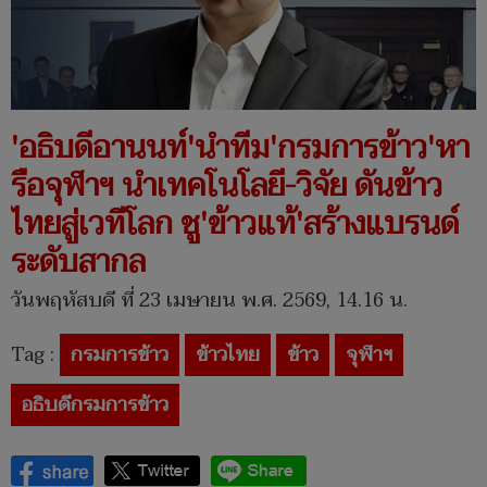
'อธิบดีอานนท์'นำทีม'กรมการข้าว'หา
รือจุฬาฯ นำเทคโนโลยี-วิจัย ดันข้าว
ไทยสู่เวทีโลก ชู'ข้าวแท้'สร้างแบรนด์
ระดับสากล
วันพฤหัสบดี ที่ 23 เมษายน พ.ศ. 2569, 14.16 น.
Tag :
กรมการข้าว
ข้าวไทย
ข้าว
จุฬาฯ
อธิบดีกรมการข้าว