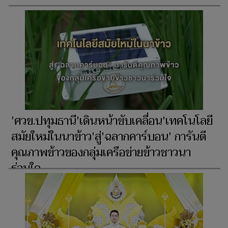
'ศวข.ปทุมธานี'เดินหน้าขับเคลื่อน'เทคโนโลยี
สมัยใหม่ในนาข้าว'สู่'ฉลากคาร์บอน' การันตี
คุณภาพข้าวของกลุ่มเครือข่ายข้าวชาวนา
ร่วมใจ