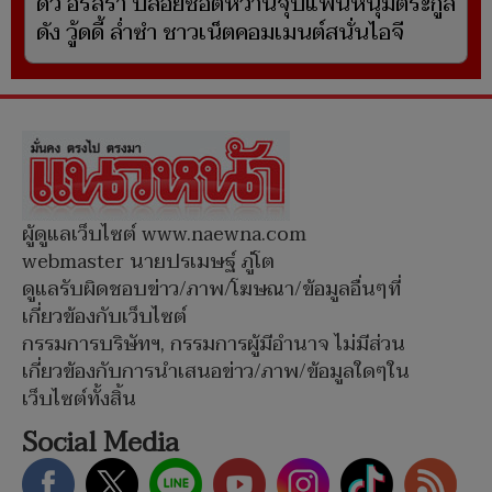
ดิว อริสรา ปล่อยช็อตหวานจุ๊บแฟนหนุ่มตระกูล
ดัง วู้ดดี้ ล่ำซำ ชาวเน็ตคอมเมนต์สนั่นไอจี
ผู้ดูแลเว็บไซต์ www.naewna.com
webmaster นายปรเมษฐ์ ภู่โต
ดูแลรับผิดชอบข่าว/ภาพ/โฆษณา/ข้อมูลอื่นๆที่
เกี่ยวข้องกับเว็บไซต์
กรรมการบริษัทฯ, กรรมการผู้มีอำนาจ ไม่มีส่วน
เกี่ยวข้องกับการนำเสนอข่าว/ภาพ/ข้อมูลใดๆใน
เว็บไซต์ทั้งสิ้น
Social Media