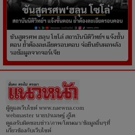
ชันสูตรศพ ฮลุน โซโล่ สถาบันนิติวิทย์ฯ แจ้งขั้น
ตอน ย้ำต้องละเอียดรอบคอบ จ่อยืนยันผลหลัง
รอข้อมูลจากจอร์เจีย
ผู้ดูแลเว็บไซต์ www.naewna.com
webmaster นายปรเมษฐ์ ภู่โต
ดูแลรับผิดชอบข่าว/ภาพ/โฆษณา/ข้อมูลอื่นๆที่
เกี่ยวข้องกับเว็บไซต์