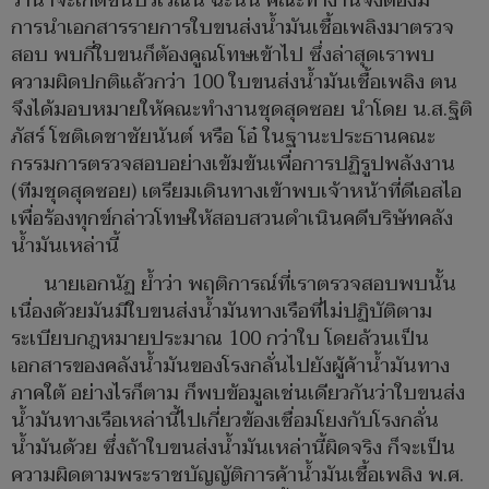
ว่าน่าจะเกิดขึ้นบริเวณนี้ ฉะนั้น คณะทำงานจึงต้องมี
การนำเอกสารรายการใบขนส่งน้ำมันเชื้อเพลิงมาตรวจ
สอบ พบกี่ใบขนก็ต้องคูณโทษเข้าไป ซึ่งล่าสุดเราพบ
ความผิดปกติแล้วกว่า 100 ใบขนส่งน้ำมันเชื้อเพลิง ตน
จึงได้มอบหมายให้คณะทำงานชุดสุดซอย นำโดย น.ส.ฐิติ
ภัสร์ โชติเดชาชัยนันต์ หรือ โอ๋ ในฐานะประธานคณะ
กรรมการตรวจสอบอย่างเข้มข้นเพื่อการปฏิรูปพลังงาน
(ทีมชุดสุดซอย) เตรียมเดินทางเข้าพบเจ้าหน้าที่ดีเอสไอ
เพื่อร้องทุกข์กล่าวโทษให้สอบสวนดำเนินคดีบริษัทคลัง
น้ำมันเหล่านี้
นายเอกนัฏ ย้ำว่า พฤติการณ์ที่เราตรวจสอบพบนั้น
เนื่องด้วยมันมีใบขนส่งน้ำมันทางเรือที่ไม่ปฏิบัติตาม
ระเบียบกฎหมายประมาณ 100 กว่าใบ โดยล้วนเป็น
เอกสารของคลังน้ำมันของโรงกลั่นไปยังผู้ค้าน้ำมันทาง
ภาคใต้ อย่างไรก็ตาม ก็พบข้อมูลเช่นเดียวกันว่าใบขนส่ง
น้ำมันทางเรือเหล่านี้ไปเกี่ยวข้องเชื่อมโยงกับโรงกลั่น
น้ำมันด้วย ซึ่งถ้าใบขนส่งน้ำมันเหล่านี้ผิดจริง ก็จะเป็น
ความผิดตามพระราชบัญญัติการค้าน้ำมันเชื้อเพลิง พ.ศ.