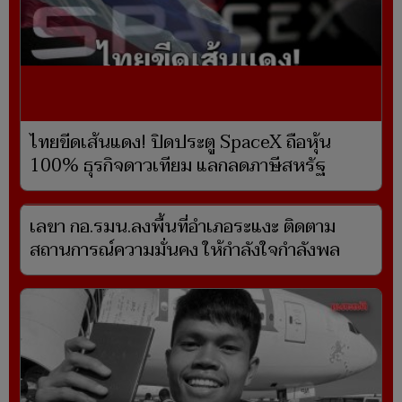
ไทยขีดเส้นแดง! ปิดประตู SpaceX ถือหุ้น
100% ธุรกิจดาวเทียม แลกลดภาษีสหรัฐ
เลขา กอ.รมน.ลงพื้นที่อำเภอระแงะ ติดตาม
สถานการณ์ความมั่นคง ให้กำลังใจกำลังพล