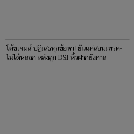
โค้ชเจมส์ ปฏิเสธทุกข้อหา! ยันแค่สอนเทรด-
ไม่ได้หลอก หลังถูก DSI หิ้วฝากขังศาล