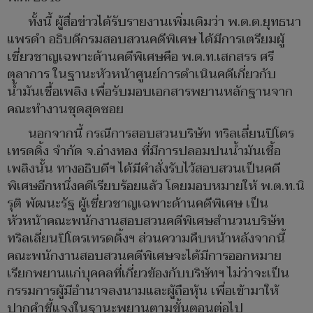
ทั้งนี้ ผู้สื่อข่าวได้รับรายงานเพิ่มเติมว่า พ.ต.ต.ยุทธนา
แพรดำ อธิบดีกรมสอบสวนคดีพิเศษ ได้มีการเตรียมผู้
เชี่ยวชาญเฉพาะด้านคดีพิเศษคือ พ.ต.ท.เสกสรร ศรี
ตุลาการ ในฐานะหัวหน้าศูนย์การดำเนินคดีเกี่ยวกับ
น้ำมันเชื้อเพลิง เพื่อรับมอบเอกสารพยานหลักฐานจาก
คณะทำงานชุดสุดซอย
นอกจากนี้ กรณีการสอบสวนบริษัท ทริลเลี่ยนปิโตร
เทรดดิ้ง จำกัด จ.อ่างทอง ที่มีการปลอมปนน้ำมันเชื้อ
เพลิงนั้น ทางอธิบดีฯ ได้มีคำสั่งรับไว้สอบสวนเป็นคดี
พิเศษอีกหนึ่งคดีเรียบร้อยแล้ว โดยมอบหมายให้ พ.ต.ท.นิ
รุติ พัฒนะรัฐ ผู้เชี่ยวชาญเฉพาะด้านคดีพิเศษ เป็น
หัวหน้าคณะพนักงานสอบสวนคดีพิเศษสำนวนบริษัท
ทริลเลี่ยนปิโตรเทรดดิ้งฯ ส่วนความคืบหน้าหลังจากนี้
คณะพนักงานสอบสวนคดีพิเศษจะได้มีการออกหมาย
เรียกพยานแก่บุคคลที่เกี่ยวข้องกับบริษัทฯ ไม่ว่าจะเป็น
กรรมการผู้มีอำนาจลงนามและผู้ถือหุ้น เพื่อเข้ามาให้
ปากคำชี้แจงในฐานะพยานตามขั้นตอนต่อไป