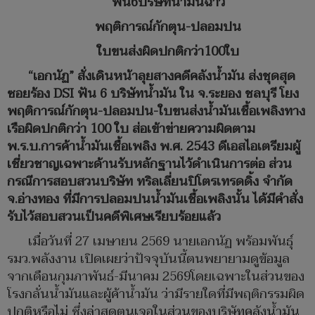
ฟัน
6
บริษัทน้ำมันฉาว
พฤติการณ์กักตุน-ปลอมปน
ใบขนส่งผิดปกติกว่า100ใบ
“
เอกนัฏ”
สั่งเดินหน้าลุยสางคดีคลังน้ำมัน ส่งชุดสุด
ซอยร้อง DSI
ฟัน 6
บริษัทน้ำมัน ใน จ.ระยอง
ชลบุรี โยง
พฤติการณ์กักตุน-ปลอมปน-ใบขนส่งน้ำมันเชื้อเพลิงทาง
เรือผิดปกติกว่า 100
ใบ ส่อเข้าข่ายความผิดตาม
พ.ร.บ.การค้าน้ำมันเชื้อเพลิง พ.ศ. 2543
ดีเอสไอเตรียมผู้
เชี่ยวชาญเฉพาะด้านรับหลักฐานไว้ดำเนินการต่อ ส่วน
กรณีการสอบสวนบริษัท ทริลเลี่ยนปิโตรเทรดดิ้ง จำกัด
จ.อ่างทอง ที่มีการปลอมปนน้ำมันเชื้อเพลิงนั้น ได้มีคำสั่ง
รับไว้สอบสวนเป็นคดีพิเศษเรียบร้อยแล้ว
เมื่อวันที่ 27 เมษายน 2569 นายเอกนัฏ พร้อมพันธุ์
รมว.พลังงาน เปิดเผยว่าปัจจุบันนี้ตนพยายามดูข้อมูล
จากเดือนกุมภาพันธ์-มีนาคม 2569โดยเฉพาะในส่วนของ
โรงกลั่นน้ำมันและผู้ค้าน้ำมัน ว่ามีรายใดที่มีพฤติกรรมผิด
ปกติหรือไม่ ซึ่งล่าสุดตนเจอในส่วนของบริษัทคลังน้ำมัน