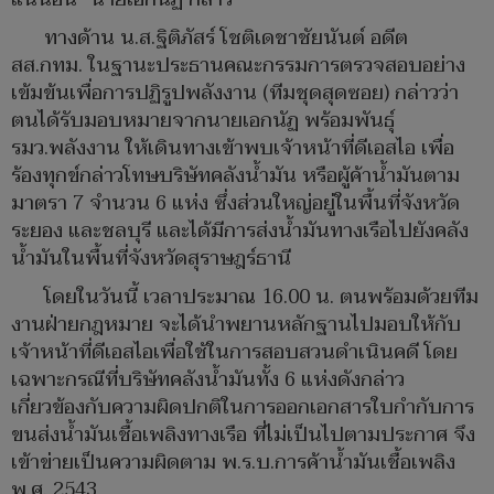
ทางด้าน น.ส.ฐิติภัสร์ โชติเดชาชัยนันต์ อดีต
สส.กทม. ในฐานะประธานคณะกรรมการตรวจสอบอย่าง
เข้มข้นเพื่อการปฏิรูปพลังงาน (ทีมชุดสุดซอย) กล่าวว่า
ตนได้รับมอบหมายจากนายเอกนัฏ พร้อมพันธุ์
รมว.พลังงาน ให้เดินทางเข้าพบเจ้าหน้าที่ดีเอสไอ เพื่อ
ร้องทุกข์กล่าวโทษบริษัทคลังน้ำมัน หรือผู้ค้าน้ำมันตาม
มาตรา 7 จำนวน 6 แห่ง ซึ่งส่วนใหญ่อยู่ในพื้นที่จังหวัด
ระยอง และชลบุรี และได้มีการส่งน้ำมันทางเรือไปยังคลัง
น้ำมันในพื้นที่จังหวัดสุราษฎร์ธานี
โดยในวันนี้ เวลาประมาณ 16.00 น. ตนพร้อมด้วยทีม
งานฝ่ายกฎหมาย จะได้นำพยานหลักฐานไปมอบให้กับ
เจ้าหน้าที่ดีเอสไอเพื่อใช้ในการสอบสวนดำเนินคดี โดย
เฉพาะกรณีที่บริษัทคลังน้ำมันทั้ง 6 แห่งดังกล่าว
เกี่ยวข้องกับความผิดปกติในการออกเอกสารใบกำกับการ
ขนส่งน้ำมันเชื้อเพลิงทางเรือ ที่ไม่เป็นไปตามประกาศ จึง
เข้าข่ายเป็นความผิดตาม พ.ร.บ.การค้าน้ำมันเชื้อเพลิง
พ.ศ. 2543