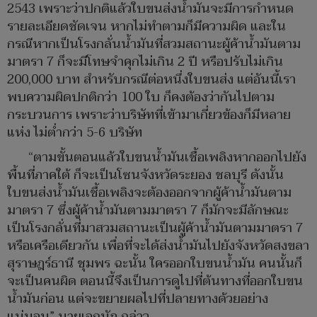
2543 เพราะว่าปกติแล้วใบขนส่งน้ำมันจะมีการกำหนด
รายละเอียดชัดเจน หากไม่ทำตามก็มีความผิด และใน
กรณีหากเป็นโรงกลั่นน้ำมันที่สวมสถานะผู้ค้าน้ำมันตาม
มาตรา 7 ก็จะมีโทษจำคุกไม่เกิน 2 ปี หรือปรับไม่เกิน
200,000 บาท สำหรับกรณีต่อหนึ่งใบขนส่ง แต่อันนี้เรา
พบความผิดปกติกว่า 100 ใบ ก็คงต้องว่ากันไปตาม
กระบวนการ เพราะว่าบริษัทที่เข้ามาเกี่ยวข้องก็มีหลาย
แห่ง ไม่ต่ำกว่า 5-6 บริษัท
“ตามขั้นตอนแล้วใบขนน้ำมันเชื้อเพลิงหากออกไปยัง
พื้นที่ภาคใต้ ก็จะเป็นโซนจังหวัดระยอง ชลบุรี ดังนั้น
ใบขนส่งน้ำมันเชื้อเพลิงจะต้องออกจากผู้ค้าน้ำมันตาม
มาตรา 7 ซึ่งผู้ค้าน้ำมันตามมาตรา 7 ก็มักจะมีลักษณะ
เป็นโรงกลั่นที่มาสวมสถานะเป็นผู้ค้าน้ำมันตามมาตรา 7
หรือเครือเดียวกัน เพื่อที่จะได้ส่งน้ำมันไปยังจังหวัดสงขลา
สุราษฎร์ธานี ชุมพร ฉะนั้น ใครออกใบขนน้ำมัน คนนั้นก็
จะเป็นคนผิด ตอนนี้จึงเป็นการดูไปที่ต้นทางที่ออกใบขน
น้ำมันก่อน แต่จะขยายผลไปที่ปลายทางด้วยอย่าง
แน่นอน” นายเอกนัฏ กล่าว