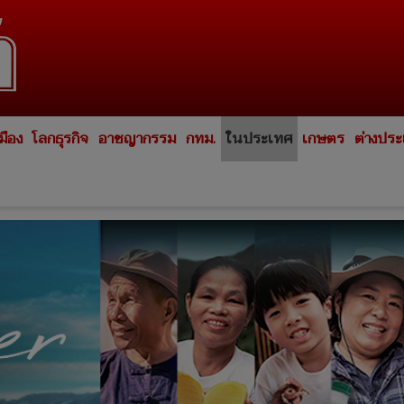
มือง
โลกธุรกิจ
อาชญากรรม
กทม.
ในประเทศ
เกษตร
ต่างปร