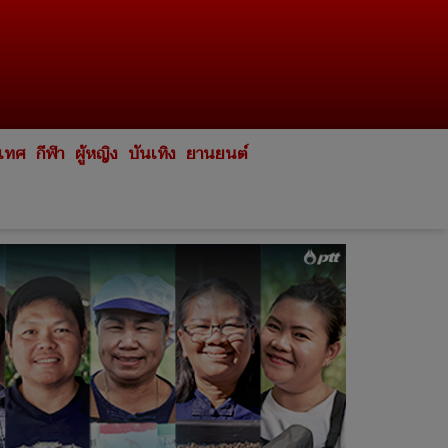
ะเทศ
กีฬา
ผู้หญิง
บันเทิง
ยานยนต์