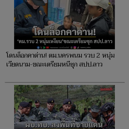
โดนล็อกคาด่าน! ตม.นครพนม รวบ 2 หนุ่ม
เวียดนาม-ขณะเตรียมหนีซุก สปป.ลาว