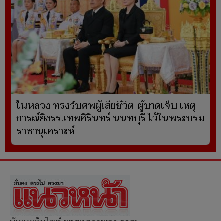
ในหลวง ทรงรับศพผู้เสียชีวิต-ผู้บาดเจ็บ เหตุ
การณ์ยิงรร.เทพศิรินทร์ นนทบุรี ไว้ในพระบรม
ราชานุเคราะห์