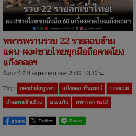
ทหารพรานรวบ 22 รายลอบข้าม
แดน-ผงะ!ชายไทยซุกมือถือคาดโยง
แก๊งคอลฯ
วันเสาร์ ที่ 9 พฤษภาคม พ.ศ. 2569, 13.39 น.
Tag :
กองกำลังบูรพา
แก๊งคอลเซ็นเตอร์
ปอยเปต
ลักลอบเข้าเมือง
สระแก้ว
ทหารพราน12