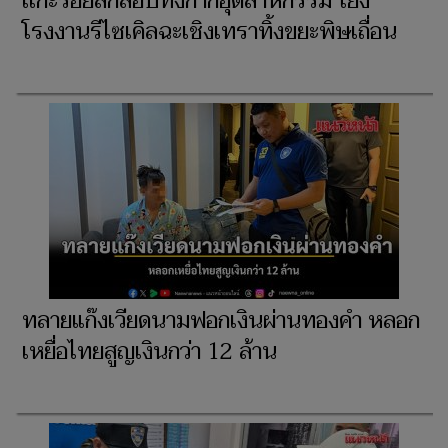
เเกะรอยลักลอบทิ้งกากอุตสาหกรรม โยง
โรงงานรีไซเคิลฉะเชิงเทราทิ้งขยะพิษเถื่อน
ทลายแก๊งเวียดนามฟอกเงินผ่านทองคำ หลอก
เหยื่อไทยสูญเงินกว่า 12 ล้าน