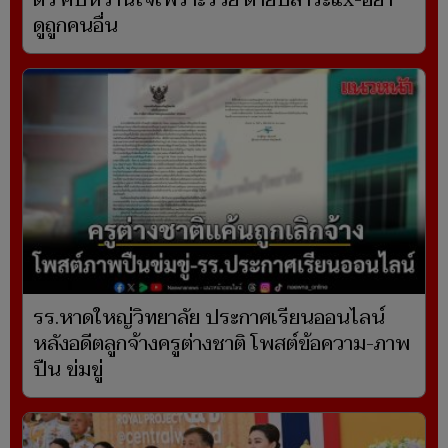
ดิว คบหวานใจเพราะรวย ด่ายับสาระแx-อย่า
ดูถูกคนอื่น
รร.หาดใหญ่วิทยาลัย ประกาศเรียนออนไลน์
หลังอดีตลูกจ้างครูต่างชาติ โพสต์ข้อความ-ภาพ
ปืน ข่มขู่