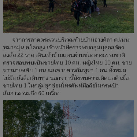
จากการลาดตระเวนบริเวณท้ายบ้านอ่างศิลา ต.โนน
หมากมุ่น อ.โคกสูง เจ้าหน้าที่ตรวจพบกลุ่มบุคคลต้อง
สงสัย 22 ราย เดินเท้าข้ามแดนผ่านช่องทางธรรมชาติ
ตรวจสอบพบเป็นชายไทย 10 คน, หญิงไทย 10 คน, ชาย
ชาวมาเลเซีย 1 คน และชายชาวกัมพูชา 1 คน ทั้งหมด
ไม่มีหนังสือเดินทาง นอกจากนี้ยังพบความผิดปกติ เมื่อ
ชายไทย 1 ในกลุ่มซุกซ่อนโทรศัพท์มือถือในกระเป๋า
สัมภาระรวมถึง 60 เครื่อง