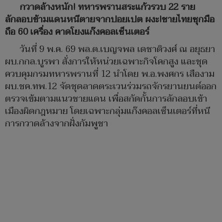
กวาดล้างหนัก! ทหารพรานสระแก้วรวบ 22 ราย
ลักลอบข้ามแดนหนีตายจากปอยเปต ผงะ!ชายไทยซุกมือ
ถือ 60 เครื่อง คาดโยงแก๊งคอลเซ็นเตอร์
วันที่ 9 พ.ค. 69 พล.ต.เบญจพล เดชาติวงศ์ ณ อยุธยา
ผบ.กกล.บูรพา สั่งการให้หน่วยเฉพาะกิจโคกสูง และชุด
ควบคุมกรมทหารพรานที่ 12 นำโดย พ.อ.พงศกร เสืองาม
ผบ.ชค.ทพ.12 จัดชุดลาดตระเวนร่วมรถจักรยานยนต์ออก
ตรวจเข้มตามแนวชายแดน เพื่อสกัดกั้นการลักลอบเข้า
เมืองผิดกฎหมาย โดยเฉพาะกลุ่มแก๊งคอลเซ็นเตอร์ที่หนี
การกวาดล้างจากฝั่งกัมพูชา