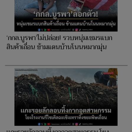
‘กกล.บูรพา’ไม่ปล่อย! รวบหนุ่มเขมรแบก
สินค้าเถื่อน ข้ามแดนบ้านโนนหมากมุ่น