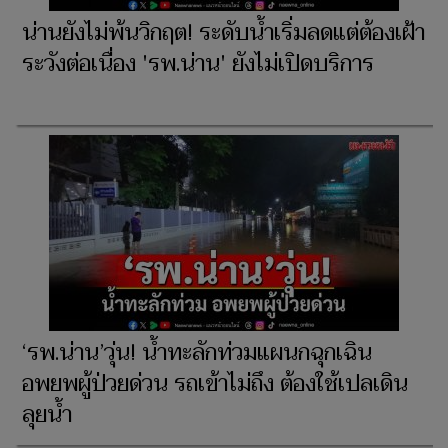
น่านยังไม่พ้นวิกฤต! ระดับน้ำเริ่มลดแต่ต้องเฝ้า
ระวังต่อเนื่อง 'รพ.น่าน' ยังไม่เปิดบริการ
‘รพ.น่าน’วุ่น! น้ำทะลักท่วมแผนกฉุกเฉิน
อพยพผู้ป่วยด่วน รถเข้าไม่ถึง ต้องใช้เปลเดิน
ลุยน้ำ