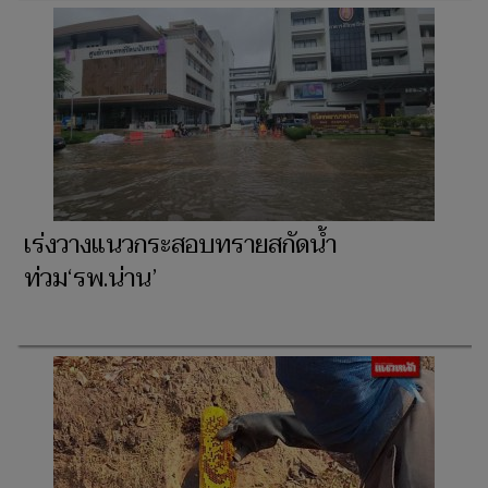
เร่งวางแนวกระสอบทรายสกัดน้ำ
ท่วม‘รพ.น่าน’