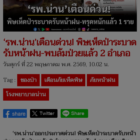
‘รพ.น่าน’เตือนด่วน! พิษเห็ดป่าระบาด
รับหน้าฝน-พบล้มป่วยแล้ว 2 อำเภอ
วันศุกร์ ที่ 22 พฤษภาคม พ.ศ. 2569, 10.02 น.
Tag :
ของป่า
เตือนภัยเห็ดพิษ
ภัยหน้าฝน
โรงพยาบาลน่าน
‘รพ.น่าน’ออกประกาศด่วน! พิษเห็ดป่าระบาดรับหน้า