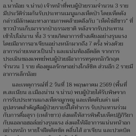
อ.นาน้อย จ.น่าน) เจ้าหน้าที่พบผู้ป่วยรวมจำนวน 3 ราย
มีประวัติร่วมกันรับประทานเมนูแกงเห็ดป่า โดยเห็ดดัง
กล่าวมีลักษณะทางกายภาพคล้ายคลึงกับ “เห็ดไข่สีขาว” ที่
ชาวบ้านเก็บมาจากป่าธรรมชาติ หลังจากรับประทาน
เข้าไปไม่นาน ทั้ง 3 รายเกิดอาการข้างเคียงอย่างรุนแรง
โดยมีอาการอาเจียนอย่างหนักมากถึง 7 ครั้ง พ่วงด้วย
อาการถ่ายเหลวเป็นน้ำ และแน่นท้องอึดอัด จากการ
ประเมินของแพทย์พบผู้ป่วยมีอาการทรุดหนักวิกฤต
จำนวน 1 ราย ต้องดูแลรักษาอย่างใกล้ชิด ส่วนอีก 2 รายมี
อาการเล็กน้อย
และเหตุการณ์ที่ 2 วันที่ 18 พฤษภาคม 2569 (พื้นที่
ต.สะเนียน อ.เมืองน่าน จ.น่าน) พบผู้ป่วยได้รับพิษจาก
การรับประทานแกงเห็ดจมูกหมู และเห็ดตับเต่า แต่
อุปสรรคสำคัญคือผู้ป่วยรายนี้ได้ทำการ รับประทานร่วม
กับการดื่มสุรา (เหล้าขาว) ส่งผลให้สารพิษในเห็ดปฏิกิริยา
กับแอลกอฮอล์อย่างรุนแรง ส่งผลให้มีอาการแน่นหน้าอก
อย่างหนัก หายใจฝืดติดขัด คลื่นไส้ อาเจียน และปวดบิด