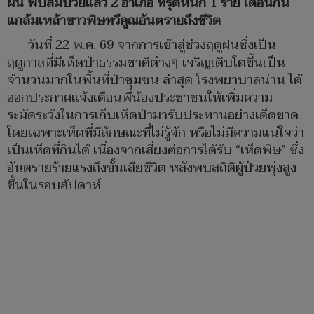
ฝน พบล้มป่วยแล้ว 2 อำเภอ ทรุดหนัก 1 ราย เตือนกิน
แกล้มเหล้าขาวพิษทวีคูณอันตรายถึงชีวิต
วันที่ 22 พ.ค. 69 จากการเข้าสู่ช่วงฤดูฝนซึ่งเป็น
ฤดูกาลที่มีเห็ดป่าธรรมชาติต่างๆ เจริญเติบโตขึ้นเป็น
จำนวนมากในพื้นที่ป่าชุมชน ล่าสุด โรงพยาบาลน่าน ได้
ออกประกาศแจ้งเตือนพี่น้องประชาชนให้เพิ่มความ
ระมัดระวังในการเก็บเห็ดป่ามารับประทานอย่างเด็ดขาด
โดยเฉพาะเห็ดที่มีลักษณะที่ไม่รู้จัก หรือไม่มีความแน่ใจว่า
เป็นเห็ดที่กินได้ เนื่องจากเสี่ยงต่อการได้รับ “เห็ดพิษ” ซึ่ง
อันตรายร้ายแรงถึงขั้นเสียชีวิต หลังพบสถิติผู้ป่วยพุ่งสูง
ขึ้นในรอบสัปดาห์