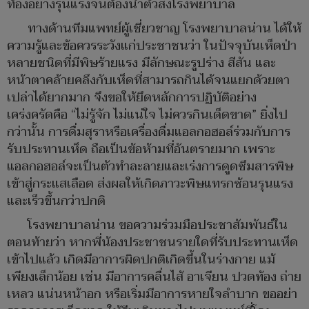
ท้องอย่างรุนแรงจนต้องนำตัวส่งโรงพยาบาล
ทางด้านทีมแพทย์ผู้เชี่ยวชาญ โรงพยาบาลน่าน ได้ให้
ความรู้และข้อควรระวังแก่ประชาชนว่า ในปัจจุบันเห็ดป่า
หลายชนิดที่มีพิษร้ายแรง มีลักษณะรูปร่าง สีสัน และ
หน้าตาคล้ายคลึงกับเห็ดที่สามารถกินได้จนแยกด้วยตา
เปล่าได้ยากมาก จึงขอให้ยึดหลักการปฏิบัติอย่าง
เคร่งครัดคือ “ไม่รู้จัก ไม่แน่ใจ ไม่ควรกินเด็ดขาด” ยิ่งไป
กว่านั้น การดื่มสุราหรือเครื่องดื่มแอลกอฮอล์ร่วมกับการ
รับประทานเห็ด ถือเป็นข้อห้ามที่อันตรายมาก เพราะ
แอลกอฮอล์จะเป็นตัวทำละลายและเร่งการดูดซึมสารพิษ
เข้าสู่กระแสเลือด ส่งผลให้เกิดภาวะพิษแทรกซ้อนรุนแรง
และเร็วขึ้นกว่าปกติ
โรงพยาบาลน่าน ขอความร่วมมือประชาสัมพันธ์ใน
ตอนท้ายว่า หากพี่น้องประชาชนรายใดที่รับประทานเห็ด
เข้าไปแล้ว เกิดมีอาการผิดปกติเกิดขึ้นในร่างกาย แม้
เพียงเล็กน้อย เช่น มีอาการคลื่นไส้ อาเจียน ปวดท้อง ถ่าย
เหลว แน่นหน้าอก หรือเริ่มมีอาการหายใจลำบาก ขออย่า