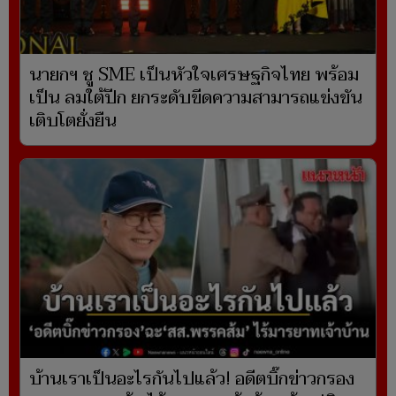
นายกฯ ชู SME เป็นหัวใจเศรษฐกิจไทย พร้อม
เป็น ลมใต้ปีก ยกระดับขีดความสามารถแข่งขัน
เติบโตยั่งยืน
บ้านเราเป็นอะไรกันไปแล้ว! อดีตบิ๊กข่าวกรอง