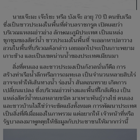
นายเจ๊ะมะ เจ๊ะโซะ หรือ บังเจ๊ะ อายุ 70 ปี คนขับเรือ
ซึ่งเป็นชาวประมงในพื้นที่ตำบลราชกรูด เปิดเผยว่า
บริเวณแหลมอ่าวอ่าง ลักษณะภูมิประเทศ เป็นแหล่ง
ชุกชุมของสัตว์น้ำ ชาวประมงในพื้นที่ จะออกหาปลาวาง
อวนในพื้นที่บริเวณดังกล่าว เลยออกไปจะเป็นเกาะพยาม
เกาะช้าง และเป็นเขตน่านน้ำของประเทศเมียนมา
สิ่งที่ตนเอง และชาวประมงเป็นกังวลนั่นก็คือ การ
สร้างท่าเรือน้ำลึกหรือการถมทะเล เป็นจำนวนหลายสิบไร่
อาจจะทำให้เส้นทางน้ำ ร่องน้ำ สันดอนทราย เกิดการ
เปลี่ยนแปลง ซึ่งบริเวณอ่าวห่างและพื้นที่ใกล้เคียง เป็น
แหล่งสัตว์น้ำทะเลหลายชนิด มาเพาะพันธุ์วางไข่ ตนเอง
และชาวบ้านไม่ใช่ว่าจะขัดแย้งทั้งหมด การพัฒนาประเทศ
เป็นสิ่งที่ดีเมื่อมองในภาพรวม แต่อยากให้ เจ้าหน้าที่หรือ
รัฐบาลลงมาพูดคุยให้ข้อมูลกับประชาชนให้มากกว่านี้