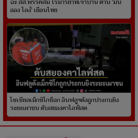
ฉะ สส.พรรคส้ม ไร้มารยาทเจ้าบ้าน ต้าน 'มิน
ออง ไลง์' เยือนไทย
โซเชียลเม็กซิโกช็อก อินฟลูฯดังถูกประกบยิง
ระยะเผาขน ดับสยองคาไลฟ์สด