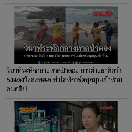
วินาทีระทึกกลางหาดป่าตอง สาวต่างชาติคว้า
ธงแดงวิ่งลงทะเล ทำไลฟ์การ์ดชุลมุนเข้าห้าม
ชมคลิป