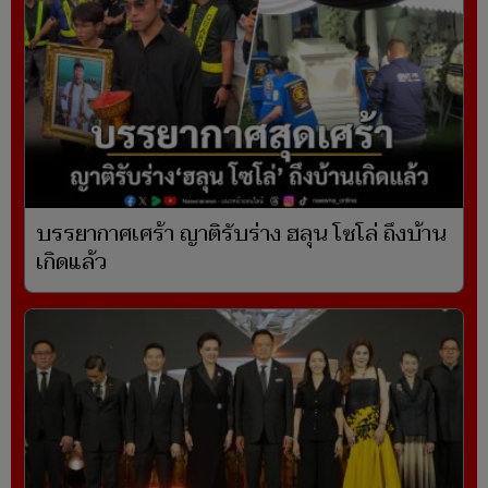
บรรยากาศเศร้า ญาติรับร่าง ฮลุน โซโล่ ถึงบ้าน
เกิดแล้ว