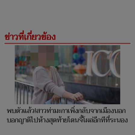
ข่าวที่เกี่ยวข้อง
พบตัวแล้ว!สาวท่ามะกาเพิ่งกลับจากเมืองนอก
บอกญาติไปห้างสุดท้ายโดนจี้โผล่อีกทีที่ระนอง