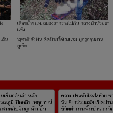
ิง
เสือขย้ำจนท. สยองลากร่างไปกิน กลางป่าห้วยขา
แข้ง
เส้น
‘สุชาติ’สังฟัน ติดป้ายรื้อโรงแรม บุกรุกอุทยาน
ภูเก็ต