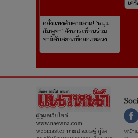
คลั่งแทงดับคาตลาด! ‘หนุ่ม
สื่อ
กัมพูชา’ สังหารเพื่อนร่วม
สุว
ชาติดับสยองที่คลองหลวง
ปมแ
เครื
Soc
ผู้ดูแลเว็บไซต์
www.naewna.com
webmaster นายปรเมษฐ์ ภู่โต
หน้า