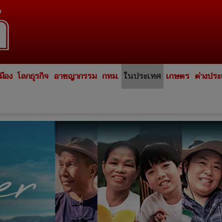
มือง
โลกธุรกิจ
อาชญากรรม
กทม.
ในประเทศ
เกษตร
ต่างปร