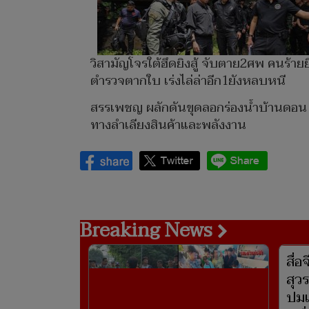
วิสามัญโจรใต้ฮึดยิงสู้ จับตาย2ศพ คนร้ายย
ตำรวจตากใบ เร่งไล่ล่าอีก1ยังหลบหนี
สรรเพชญ ผลักดันขุดลอกร่องน้ำบ้านดอน 
ทางลำเลียงสินค้าและพลังงาน
Breaking News