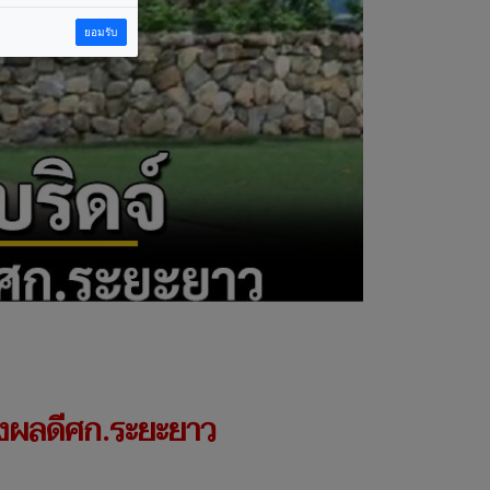
ยอมรับ
่งผลดีศก.ระยะยาว