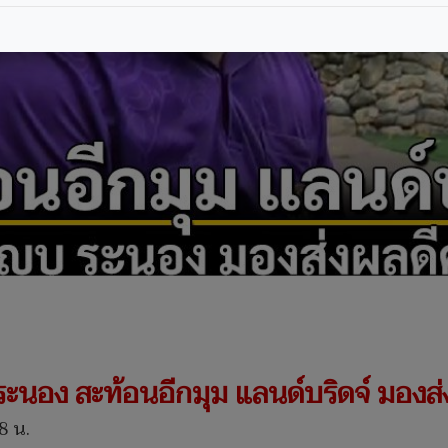
.ระนอง สะท้อนอีกมุม แลนด์บริดจ์ มองส
8 น.