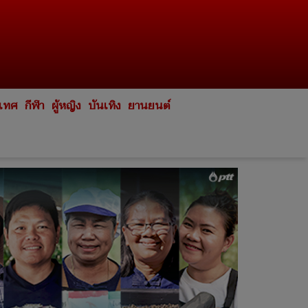
ะเทศ
กีฬา
ผู้หญิง
บันเทิง
ยานยนต์