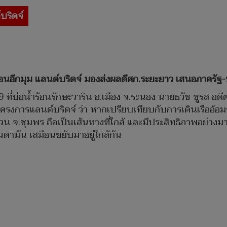
บริดจ์
ท้อนอีกมุม แลนด์บริดจ์ มองส่งผลดีศก.ระยะยาว เสนอภาครั
569 ที่บ่อน้ำร้อนรักษะวาริน อ.เมือง จ.ระนอง นายธวัช ชูรส อดี
่อโครงการแลนด์บริดจ์ ว่า หากเปรียบเทียบกับการเดินเรืออ้
วน จ.ชุมพร ถือเป็นเส้นทางที่ใกล้ และมีประสิทธิภาพอย่างม
นดามัน เสมือนขยับมาอยู่ใกล้กัน