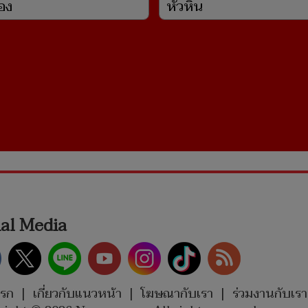
จีนเริ่มกลับลำ หลัง
ความประทับใจส่งท้าย ช
รรณภูมิเปิดคลิปเหตุการณ์
วัน ลิเกร่วมสมัย เปิดม่า
ฟนคลับจีนถูกห้ามขึ้น
ชีวิตตำนานพื้นบ้าน ณ วิ
่อง
หัวหิน
ial Media
แรก
|
เกี่ยวกับแนวหน้า
|
โฆษณากับเรา
|
ร่วมงานกับเรา