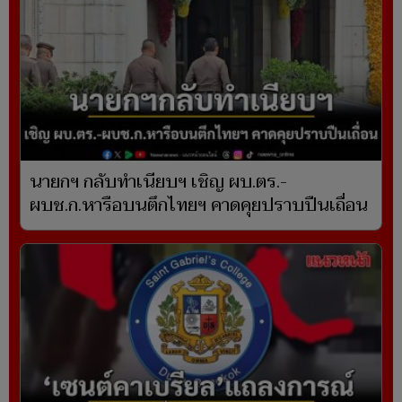
นายกฯ กลับทำเนียบฯ เชิญ ผบ.ตร.-
ผบช.ก.หารือบนตึกไทยฯ คาดคุยปราบปืนเถื่อน