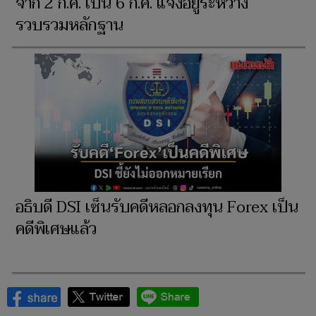
จาก 2 ก.ค. เป็น 6 ก.ค. แจงอยู่ระหว่าง
รวบรวมหลักฐาน
อธิบดี DSI เซ็นรับคดีหลอกลงทุน Forex เป็น
คดีพิเศษแล้ว