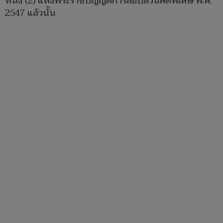
หนึ่ง (2) แห่งพระราชบัญญัติการสอบสวนคดีพิเศษ พ.ศ.
2547 แล้วนั้น