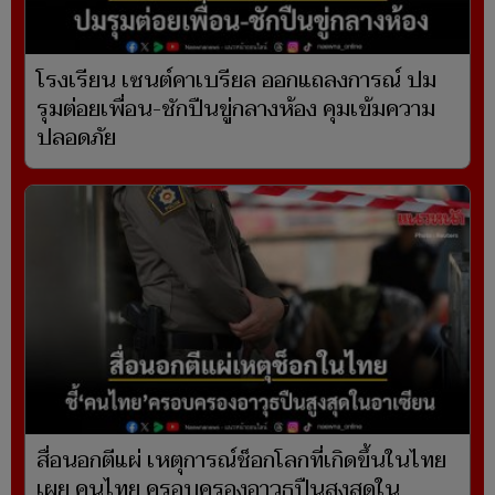
โรงเรียน เซนต์คาเบรียล ออกแถลงการณ์ ปม
รุมต่อยเพื่อน-ชักปืนขู่กลางห้อง คุมเข้มความ
ปลอดภัย
สื่อนอกตีแผ่ เหตุการณ์ช็อกโลกที่เกิดขึ้นในไทย
เผย คนไทย ครอบครองอาวุธปืนสูงสุดใน