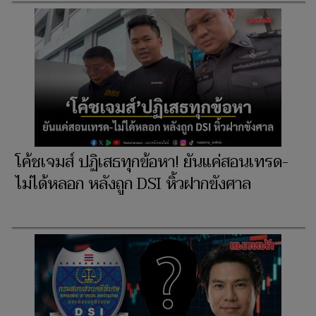
โค้ชเจมส์ ปฏิเสธทุกข้อหา! ยันแค่สอนเทรด-
ไม่ได้หลอก หลังถูก DSI หิ้วฝากขังศาล