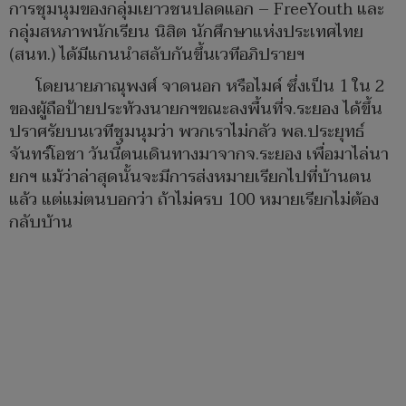
การชุมนุมของกลุ่มเยาวชนปลดแอก – FreeYouth และ
กลุ่มสหภาพนักเรียน นิสิต นักศึกษาแห่งประเทศไทย
(สนท.) ได้มีแกนนำสลับกันขึ้นเวทีอภิปรายฯ
โดยนายภาณุพงศ์ จาดนอก หรือไมค์ ซึ่งเป็น 1 ใน 2
ของผู้ถือป้ายประท้วงนายกฯขณะลงพื้นที่จ.ระยอง ได้ขึ้น
ปราศรัยบนเวทีชุมนุมว่า พวกเราไม่กลัว พล.ประยุทธ์
จันทร์โอชา วันนี้ตนเดินทางมาจากจ.ระยอง เพื่อมาไล่นา
ยกฯ แม้ว่าล่าสุดนั้นจะมีการส่งหมายเรียกไปที่บ้านตน
แล้ว แต่แม่ตนบอกว่า ถ้าไม่ครบ 100 หมายเรียกไม่ต้อง
กลับบ้าน