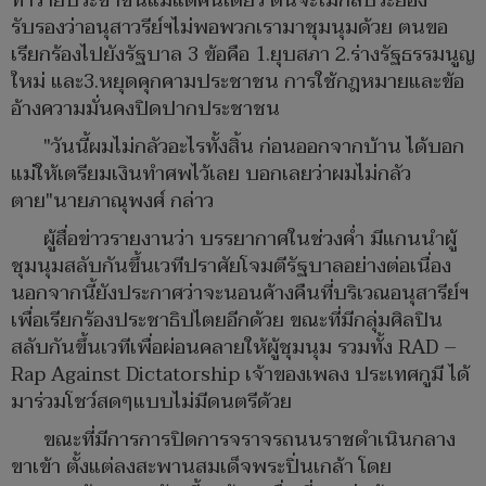
ทำร้ายประชาชนแม้แต่คนเดียว ตนจะไม่กลับระยอง
รับรองว่าอนุสาวรีย์ฯไม่พอพวกเรามาชุมนุมด้วย ตนขอ
เรียกร้องไปยังรัฐบาล 3 ข้อคือ 1.ยุบสภา 2.ร่างรัฐธรรมนูญ
ใหม่ และ3.หยุดคุกคามประชาชน การใช้กฎหมายและข้อ
อ้างความมั่นคงปิดปากประชาชน
"วันนี้ผมไม่กลัวอะไรทั้งสิ้น ก่อนออกจากบ้าน ได้บอก
แม่ให้เตรียมเงินทำศพไว้เลย บอกเลยว่าผมไม่กลัว
ตาย"นายภาณุพงศ์ กล่าว
ผู้สื่อข่าวรายงานว่า บรรยากาศในช่วงค่ำ มีแกนนำผู้
ชุมนุมสลับกันขึ้นเวทีปราศัยโจมตีรัฐบาลอย่างต่อเนื่อง
นอกจากนี้ยังประกาศว่าจะนอนค้างคืนที่บริเวณอนุสารีย์ฯ
เพื่อเรียกร้องประชาธิปไตยอีกด้วย ขณะที่มีกลุ่มศิลปิน
สลับกันขึ้นเวทีเพื่อผ่อนคลายให้ผู้ชุมนุม รวมทั้ง RAD –
Rap Against Dictatorship เจ้าของเพลง ประเทศกูมี ได้
มาร่วมโชว์สดๆแบบไม่มีดนตรีด้วย
ขณะที่มีการการปิดการจราจรถนนราชดำเนินกลาง
ขาเข้า ตั้งแต่ลงสะพานสมเด็จพระปิ่นเกล้า โดย