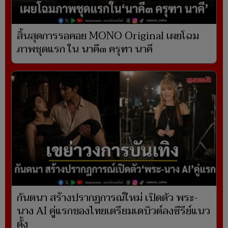
สิ้นสุดการรอคอย MONO Original เผยโฉม
ภาพชุดแรก ใน นาคี๓ ครุฑา นาคี
กันตนา สร้างปรากฏการณ์ใหม่ เปิดตัว พระ-
นาง AI คู่แรกของไทยเตรียมเดบิวต์ลงซีรีย์แนว
ตั้ง