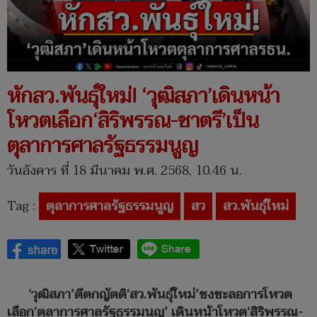
หักสว.พันธุ์ใหม่! ‘วุฒิสภา’เดินหน้า
โหวตเลือก‘สิริพรรณ-ชาตรี’เป็น
ตุลาการศาลรัฐธรรมนูญ
วันอังคาร ที่ 18 มีนาคม พ.ศ. 2568, 10.46 น.
Tag :
ตุลาการศาลรัฐธรรมนูญ
สว
สว.พันธุ์ใหม่
‘วุฒิสภา’ตีตกญัตติ‘สว.พันธุ์ใหม่’ชงชะลอการโหวต
เลือก‘ตุลาการศาลรัฐธรรมนูญ’ เดินหน้าโหวต‘สิริพรรณ-