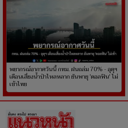
พยากรณ์อากาศวันนี้ กทม. ฝนถล่ม 70% - อุตุฯ
เตือนเสี่ยงน้ำป่าไหลหลาก ยันพายุ 'ดอลฟิน' ไม่
เข้าไทย