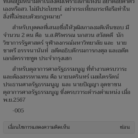
ที่ได้อยู่มีหน้ามีตาในสังคมเพราะสภาแห่งนี้ อย่าด้อยค่าตัว
เองหรือสว. ไม่มีประโยชน์ อย่ากระเหี้ยนกระหือรือทำใน
สิ่งที่ไม่ชอบด้วยกฎหมาย”
สำหรับบุคคลที่เสนอชื่อให้วุฒิสภาลงมติเห็นชอบ มี
จำนวน 2 คน คือ น.ส.ศิริพรรณ นกสวน สวัสดดี นัก
วิชาการรัฐศาสตร์ จุฬาลงกรณ์มหาวิทยาลัย และ นาย
ชาตรี อรรจนานันท์ อดีตอธิบดีกรมการกงศุล และอดีต
เอกอัครราชทูต ประจำกรุงเฮก
สำหรับตุลาการศาลรัฐธรรมนูญ ที่ทำงานครบวาระ
และต้องสรรหาแทน คือ นายนครินทร์ เมฆไตรรัตน์
ประธานศาลรัฐธรรมนูญ และ นายปัญญา อุดชาชน
ตุลาการศาลรัฐธรรมนูญ ซึ่งครบวาระดำรงตำแหน่ง เมื่อ
พ.ย.2567
-005
เงื่อนไขการแสดงความคิดเห็น
ซ่อน