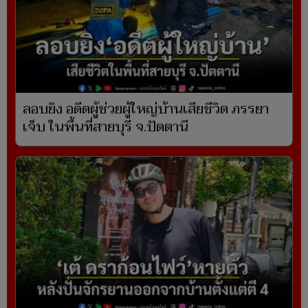
ลอบยิง อดีตผู้ช่วยผู้ใหญ่บ้านเสียชีวิต ภรรยา
เจ็บ ในพื้นที่สายบุรี จ.ปัตตานี