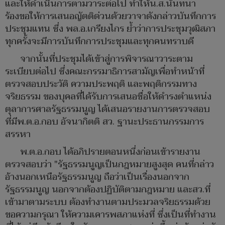
และให้ดำเนินการตามวาระต่อไป ทำให้น.ส.นันทนา
ร้องขอให้การเสนอญัตติด่วนด้วยวาจาดังกล่าวบันทึกการ
ประชุมแทน ซึ่ง พล.อ.เกรียงไกร ย้ำว่าการประชุมวุฒิสภา
ทุกครั้งจะมีการบันทึกการประชุมและทุกคนทราบดี
จากนั้นที่ประชุมได้เข้าสู่การพิจารณาวาระตาม
ระเบียบต่อไป ซึ่งคณะกรรมาธิการสามัญเพื่อทำหน้าที่
ตรวจสอบประวัติ ความประพฤติ และพฤติกรรมทาง
จริยธรรม ของบุคลที่ได้รับการเสนอชื่อให้ดำรงตำแหน่ง
ตุลาการศาลรัฐธรรมนูญ ได้เสนอรายงานการตรวจสอบ
ที่มีพ.ต.อ.กอบ อัจนากิตติ สว. ฐานะประธานกรรมการ
สรรหา
พ.ต.อ.กอบ ได้อภิปรายตอนหนึ่งก่อนเข้ารายงาน
ตรวจสอบว่า "รัฐธรรมนูญเป็นกฎหมายสูงสุด คนที่กล่าว
อ้างนอกเหนือรัฐธรรมนูญ ถือว่าเป็นเรื่องนอกจาก
รัฐธรรมนูญ​ นอกจากต้องปฏิบัติตามกฎหมาย และสว.ที่
เข้ามาตามระบบ ต้องทำงานตามประมวลจริยธรรมด้วย
ขอความกรุณา ให้ความเคารพสภาแห่งที่ ซึ่งเป็นที่ทำงาน