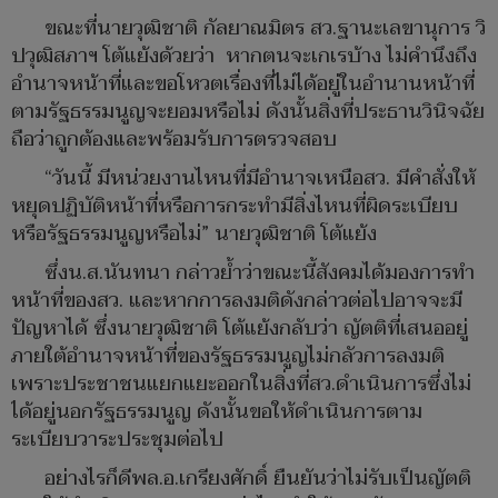
ขณะที่นายวุฒิชาติ กัลยาณมิตร สว.ฐานะเลขานุการ วิ
ปวุฒิสภาฯ โต้แย้งด้วยว่า หากตนจะเกเรบ้าง ไม่คำนึงถึง
อำนาจหน้าที่และขอโหวตเรื่องที่ไม่ได้อยู่ในอำนานหน้าที่
ตามรัฐธรรมนูญจะยอมหรือไม่ ดังนั้นสิ่งที่ประธานวินิจฉัย
ถือว่าถูกต้องและพร้อมรับการตรวจสอบ
“วันนี้ มีหน่วยงานไหนที่มีอำนาจเหนือสว. มีคำสั่งให้
หยุดปฏิบัติหน้าที่หรือการกระทำมีสิ่งไหนที่ผิดระเบียบ
หรือรัฐธรรมนูญหรือไม่” นายวุฒิชาติ โต้แย้ง
ซึ่งน.ส.นันทนา กล่าวย้ำว่าขณะนี้สังคมได้มองการทำ
หน้าที่ของสว. และหากการลงมติดังกล่าวต่อไปอาจจะมี
ปัญหาได้ ซึ่งนายวุฒิชาติ โต้แย้งกลับว่า ญัตติที่เสนออยู่
ภายใต้อำนาจหน้าที่ของรัฐธรรมนูญไม่กลัวการลงมติ
เพราะประชาชนแยกแยะออกในสิ่งที่สว.ดำเนินการซึ่งไม่
ได้อยู่นอกรัฐธรรมนูญ ดังนั้นขอให้ดำเนินการตาม
ระเบียบวาระประชุมต่อไป
อย่างไรก็ดีพล.อ.เกรียงศักดิ์ ยืนยันว่าไม่รับเป็นญัตติ