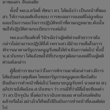
มาของสว. สิ้นสงสัย
ทั้งนี้ พล.อ.สวัสดิ์ ทัศนา สว. โต้แย้งว่า เป็นหน้าที่ของ
สว. ให้การลงมติเห็นชอบ การชะลอการลงมติไม่ถูกต้อง
และเป็นการละเว้นการปฏิบัติหน้าที่ตามกฎหมาย ดังนั้น
ขอให้ปฏิบัติตามระเบียบวาระต่อไป
พล.อ.เกรียงศักดิ์ วินิจฉัยว่าญัตติด่วนด้วยวาจาดัง
กล่าวไม่สามารถปฏิบัติได้ เพราะสว.มีอำนาจเต็มในการ
พิจารณาตามรัฐธรรมนูญจึงขอให้ดำเนินการต่อไป ทั้งนี้
น.ส.นันทนา โต้แย้งขอให้ที่ประชุมวุฒิสภาลงมติในญัตติ
ด่วนดังกล่าว
ผู้สื่อข่าวรายงานว่าในการพิจารณาดังกล่าวสว.มีการ
โต้แย้งอย่างดุเดือด โดยยกรัฐธรรมนูญและข้อบังคับ
ยืนยันการทำหน้าที่ต่อไป โดยนายบุญจันทร์ นวลสาย สว.
อภิปรายโต้แย้งน.ส.นันทนา ว่า กรณีที่ว่ามีสื่อโซเชียลด่า
ว่า สว.ปัจจุบัน ซึ่งต่อว่าเราฉิบหายเลย ศาลไหนตัดสิน
แล้วหรือไม่ อย่างไรก็ดีขอให้ยืนยันการทำหน้าที่ลงมติต่อ
ไป