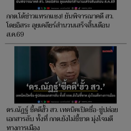
กกต.โต้ข่าวแทรกแซง! ยันพิจารณาคดี สว.
โดยอิสระ ลุยเคลียร์สำนวนเสร็จสิ้นเดือน
ส.ค.69
ดร.ณัฏฐ์ ชี้คดีฮั้ว สว. เทคนิคเปิดชื่อ-ขู่ปล่อย
เอกสารลับ ทั้งที่ กกต.ยังไม่ชี้ขาด มุ่งโจมตี
ทางการเมือง