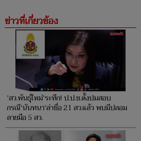
ข่าวที่เกี่ยวข้อง
'สว.พันธุ์ใหม่'ระทึก! ป.ป.ช.ตั้งปมสอบ
กรณี'นันทนา'ล่าชื่อ 21 สว.แล้ว พบมีปลอม
ลายมือ 5 สว.