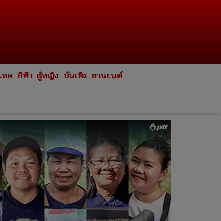
ะเทศ
กีฬา
ผู้หญิง
บันเทิง
ยานยนต์