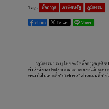
Tag :
ซื้ออาวุธ
ภาษีสหรัฐ
ภูมิธรรม
“ภูมิธรรม” ระบุ ไทยจะจัดซื้ออาวุธยุทโ
คำนึงถึงผลประโยชน์ของชาติ และไม่กระทบแผนปฏ
ครม.ยังไม่เคาะซื้อ“กริฟเพน” ส่วนแผนซื้อ“สไ