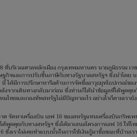
 2568 ที่บริเวณศาลหลักเมือง กรุงเทพมหานคร นายภูมิธรรม 
ษฐกิจและการปรับขึ้นภาษีกับทางรัฐบาลสหรัฐฯ ซึ่งนำโดย 
ม.ย. นี้ ได้มีการปรึกษาหารือด้านการจัดซื้ออาวุธยุทโธปกร
ลังจากเดินทางกลับมาก่อน ซึ่งท่านก็ได้นำข้อมูลที่ได้พูดคุ
หมไทยและกองทัพสหรัฐไม่มีปัญหาอะไร อย่างไรก็ตามเรายัง
ากาศ จัดหาเครื่องบิน เอฟ 16 ของสหรัฐแทนเครื่องบินกริพเพ
ได้พูดคุยกับทางสหรัฐฯ ซึ่งได้มาเสนอโครงการเอฟ 16 ให้ไทยแ
่งเราไม่เคยทำแบบนั้นในการใช้เงินกู้มาซื้อขณะที่บ้านเรายังม