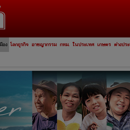
มือง
โลกธุรกิจ
อาชญากรรม
กทม.
ในประเทศ
เกษตร
ต่างปร