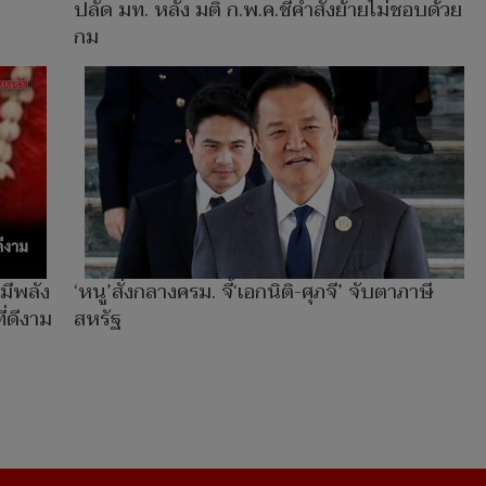
ปลัด มท. หลัง มติ ก.พ.ค.ชี้คำสั่งย้ายไม่ชอบด้วย
กม
มีพลัง
‘หนู’สั่งกลางครม. จี้‘เอกนิติ-ศุภจี’ จับตาภาษี
่ดีงาม
สหรัฐ