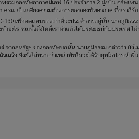
นภาพรวมกองทัพอากาศมีเอฟ 16 ประจำการ 2 ฝูงบิน กริพเพน 1 ฝ
เข้า ครม. เป็นเพียงความต้องการของกองทัพอากาศ ซึ่งเราก็รับ
-130 เพื่อทดแทนของเก่าที่จะประจำการอยู่นั้น นายภูมิธรรม 
งทำอะไร รวมทั้งสิ่งใดที่เราทำแล้วได้ประโยชน์กับประเทศ 
์ จากสหรัฐฯ ของกองทัพบกนั้น นายภูมิธรรม กล่าวว่า ยังไม
เสร็จ จึงยังไม่ทราบว่าเหล่าทัพใดจะได้รับยุทโธปกรณ์เพิ่ม