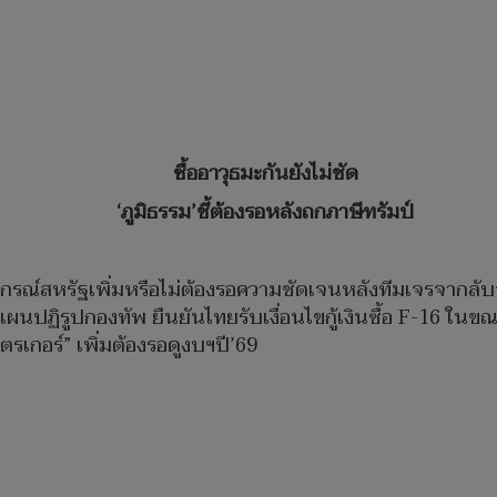
ซื้ออาวุธมะกันยังไม่ชัด
‘ภูมิธรรม’ชี้ต้องรอหลังถกภาษีทรัมป์
ธปกรณ์สหรัฐเพิ่มหรือไม่ต้องรอความชัดเจนหลังทีมเจรจากลับ
ิรูปกองทัพ ยืนยันไทยรับเงื่อนไขกู้เงินซื้อ F-16 ในขณะนี้ไม
ตรเกอร์” เพิ่มต้องรอดูงบฯปี’69