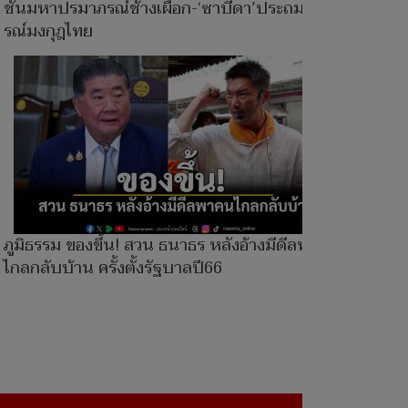
ชั้นมหาปรมาภรณ์ช้างเผือก-‘ซาบีดา’ประถมาภ
รณ์มงกุฎไทย
ภูมิธรรม ของขึ้น! สวน ธนาธร หลังอ้างมีดีลพาคน
ไกลกลับบ้าน ครั้งตั้งรัฐบาลปี66