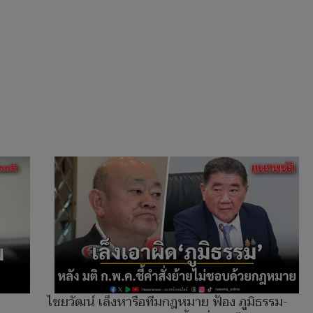
ไชยวัฒน์ เล็งหารือทีมกฎหมาย ฟ้อง ภูมิธรรม-