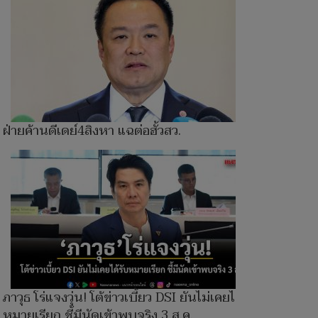
ฝ่ายค้านดีเดย์4สิงหา แฉต่อฮั้วสว.
ภาวุธ โร่แจงวุ่น! โต้ข่าวเบี้ยว DSI ยันไม่เคยได้รับ
หมายเรียก ชี้มีนัดเข้าพบจริง 3 ส.ค.