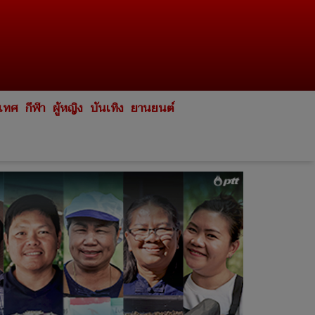
ะเทศ
กีฬา
ผู้หญิง
บันเทิง
ยานยนต์