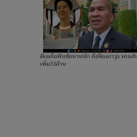
ดีเอสไอฟันข้อหาหนัก สั่งฟ้องภาวุธ พบเส้
เพิ่ม33ล้าน