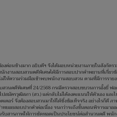
ี่ยว ข้องค่อนข้างมาก อธิบดีฯ จึงได้มอบหน่วยงานภายในสังก
ณะพนักงานสอบสวนคดีพิเศษได้มีการสอบปากคำพยานที่เกี่ยวข้
ับไม่ให้ความร่วมมือเข้าพบพนักงานสอบสวน ตามที่มีการรายงาน
อบสวนคดีพิเศษที่ 24/2568 กรณีตรวจสอบขบวนการอั้งยี่ ฟอกเ
อให้ไปสมัครวุฒิสภา (สว.) แต่กลับไม่ได้ลงคะแนนให้ตัวเอง และไ
หวตเตอร์ จึงต้องสอบสวนมาให้ได้ซึ่งข้อเท็จจริง อย่างไรก
ินหน้าทยอยสอบปากคำต่อเนื่อง จนกว่าจะถึงขั้นตอนพิจารณาออ
มรับสารภาพให้การซัดทอดเป็นประโยชน์ต่อสำนวนคดี พนั