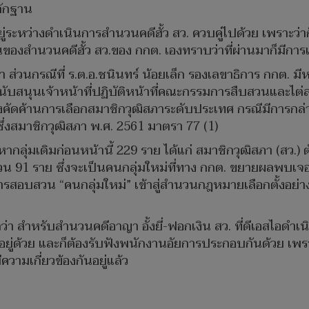
ักฐาน
ยู่ระหว่างดำเนินการสำนวนคดีฮั้ว สว. ควบคู่ไปด้วย เพราะว่า
่วนของสำนวนคดีฮั้ว สว.ของ กกต. เองทราบว่าที่ผ่านมาก็มีก
นกรณีที่ ร.ต.อ.ชนินทร์ น้อยเล็ก รองเลขาธิการ กกต. มีหนังส
บสนุนเจ้าหน้าที่ปฏิบัติหน้าที่คณะกรรมการสืบสวนและไต่สวน
เรื่องคัดค้านการเลือกสมาชิกวุฒิสภาระดับประเทศ กรณีมีการก
ึ่งสมาชิกวุฒิสภา พ.ศ. 2561 มาตรา 77 (1)
วหากลุ่มเดิมก่อนหน้านี้ 229 ราย ได้แก่ สมาชิกวุฒิสภา (สว
91 ราย ซึ่งจะเป็นคนกลุ่มใหม่ที่ทาง กกต. ขยายผลพบเจอว่าม
สวน “คนกลุ่มใหม่” เข้าสู่สำนวนกฎหมายเลือกตั้งอย่าง ไร โด
 สำหรับสำนวนคดีอาญา อั้งยี่-ฟอกเงิน สว. ที่ดีเอสไอดำเนิ
อยู่ด้วย และก็ต้องรับฟังพนักงานอัยการประกอบกันด้วย เพรา
วามเกี่ยวข้องกันอยู่แล้ว