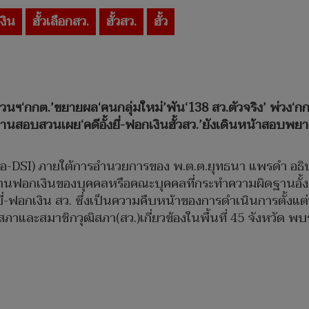
งิน
ฮั้วเลือกสว.
ฮั้วสว.
ฮั้ว
สวนฯ‘กกต.’ขยายผล‘คนกลุ่มใหม่’พัน‘138 สว.ตัวจริง’ พ่วง‘ก
านสอบสวนเผย‘คดีอั้งยี่-ฟอกเงินฮั้วสว.’ยังเดินหน้าสอบพย
สไอ-DSI) ภายใต้การอำนวยการของ พ.ต.ต.ยุทธนา แพรดำ อธ
านฟอกเงินของบุคคลหรือคณะบุคคลที่กระทำความผิดฐานอั้
งยี่-ฟอกเงิน สว. ซึ่งเป็นความคืบหน้าของการดำเนินการตั้งแต
ิสภาและสมาชิกวุฒิสภา(สว.)เกี่ยวข้องในพื้นที่ 45 จังหวัด 