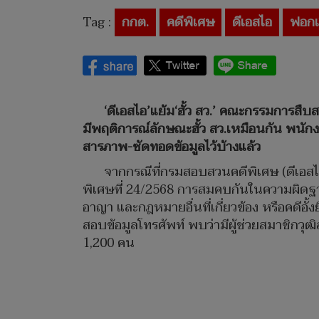
Tag :
กกต.
คดีพิเศษ
ดีเอสไอ
ฟอกเ
‘ดีเอสไอ’แย้ม‘ฮั้ว สว.’ คณะกรรมการสืบ
มีพฤติการณ์ลักษณะฮั้ว สว.เหมือนกัน พนักง
สารภาพ-ซัดทอดข้อมูลไว้บ้างแล้ว
จากกรณีที่กรมสอบสวนคดีพิเศษ (ดีเอ
พิเศษที่ 24/2568 การสมคบกันในความผิดฐ
อาญา และกฎหมายอื่นที่เกี่ยวข้อง หรือคดีอั้
สอบข้อมูลโทรศัพท์ พบว่ามีผู้ช่วยสมาชิกวุฒ
1,200 คน