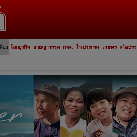
มือง
โลกธุรกิจ
อาชญากรรม
กทม.
ในประเทศ
เกษตร
ต่างปร