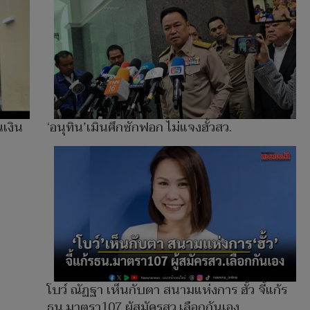
นเงิน
‘อนุทิน’เมินศึกซักฟอก ไม่แจงฮั้วสว.
โบว์ ณัฏฐา เห็นกับตา สนามแห่งการ ฮั้ว จี้แก้ร
ธน.มาตรา107 ผู้สมัครสว.เลือกกันเอง