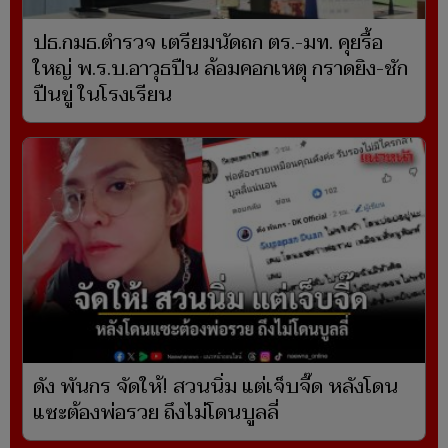
ปธ.กมธ.ตำรวจ เตรียมนัดถก ตร.-มท. คุยรื้อ
ใหญ่ พ.ร.บ.อาวุธปืน ล้อมคอกเหตุ กราดยิง-ชัก
ปืนขู่ ในโรงเรียน
ดัง พันกร จัดให้! สวนนิ่ม แต่เจ็บจี๊ด หลังโดน
แซะต้องพ่อรวย ถึงไม่โดนบูลลี่