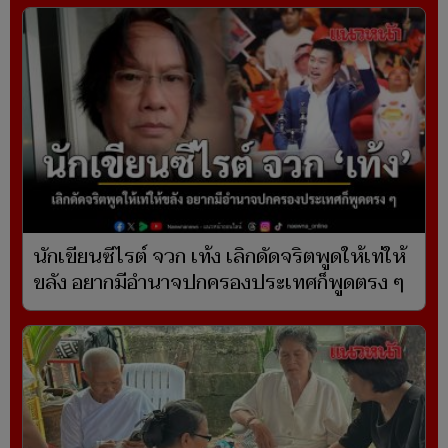
นักเขียนซีไรต์ จวก เท้ง เลิกดัดจริตพูดให้เท่ให้
ขลัง อยากมีอำนาจปกครองประเทศก็พูดตรง ๆ