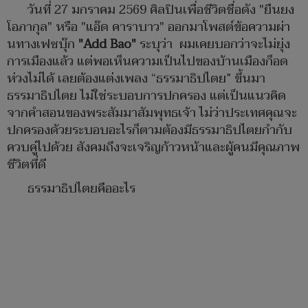
วันที่ 27 มกราคม 2569 ศิลปินเพื่อชีวิตชื่อดัง "ยืนยง
โอภากุล" หรือ "แอ๊ด คาราบาว" ออกมาโพสต์ข้อความผ่า
นทางเฟซบุ๊ก
"Add Bao"
ระบุว่า ผมเคยบอกว่าจะไม่ยุ่ง
การเมืองแล้ว แต่พอเห็นความเป็นไปของบ้านเมืองก็อด
ห่วงไม่ได้ เลยต้องแต่งเพลง “ธรรมาธิปไตย” ขึ้นมา
ธรรมาธิปไตย ไม่ใช่ระบอบการปกครอง แต่เป็นแนวคิด
จากคำสอนของพระสัมมาสัมพุทธเจ้า ไม่ว่าประเทศคุณจะ
ปกครองด้วยระบอบอะไรก็ตามต้องมีธรรมาธิปไตยกำกับ
ควบคู่ไปด้วย สังคมถึงจะเจริญก้าวหน้าและผู้คนมีคุณภาพ
ชีวิตที่ดี
ธรรมาธิปไตยคืออะไร