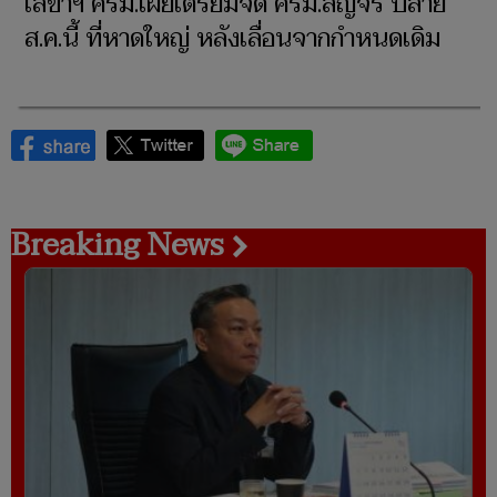
เลขาฯ ครม.เผยเตรียมจัด ครม.สัญจร ปลาย
ส.ค.นี้ ที่หาดใหญ่ หลังเลื่อนจากกำหนดเดิม
Breaking News