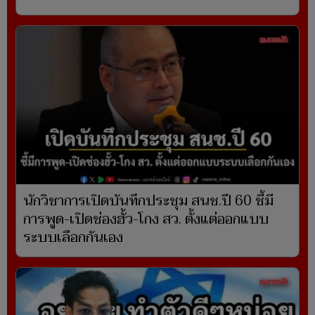
นักวิชาการเปิดบันทึกประชุม สนช.ปี 60 ชี้มี
การพูด-เปิดช่องฮั้ว-โกง สว. ตั้งแต่ออกแบบ
ระบบเลือกกันเอง