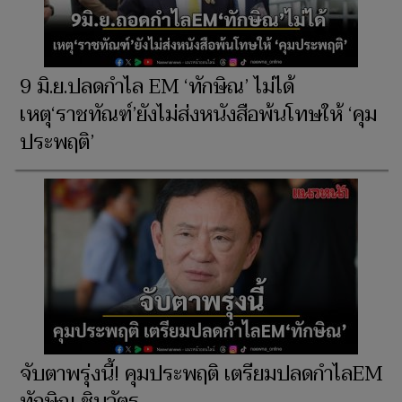
9 มิ.ย.ปลดกำไล EM ‘ทักษิณ’ ไม่ได้
เหตุ‘ราชทัณฑ์’ยังไม่ส่งหนังสือพ้นโทษให้ ‘คุม
ประพฤติ’
จับตาพรุ่งนี้! คุมประพฤติ เตรียมปลดกำไลEM