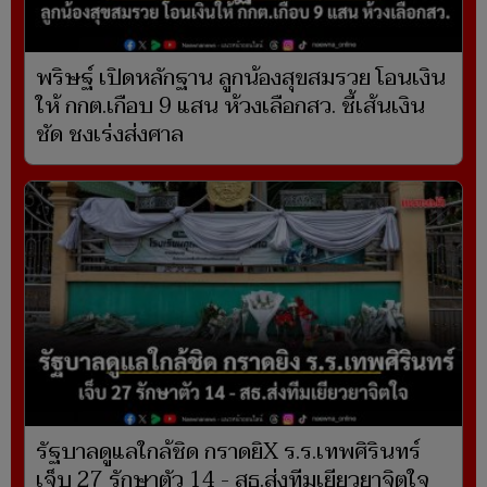
พริษฐ์ เปิดหลักฐาน ลูกน้องสุขสมรวย โอนเงิน
ให้ กกต.เกือบ 9 แสน ห้วงเลือกสว. ชี้เส้นเงิน
ชัด ชงเร่งส่งศาล
รัฐบาลดูแลใกล้ชิด กราดยิX ร.ร.เทพศิรินทร์
เจ็บ 27 รักษาตัว 14 - สธ.ส่งทีมเยียวยาจิตใจ