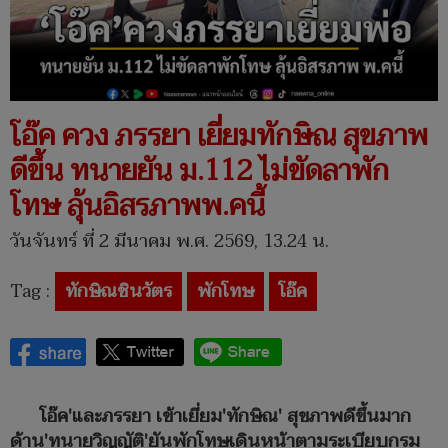
โอ๊ค ควง ภรรยา เยี่ยมทักษิณ สุขภาพ
ดีขึ้น ทนายยัน ม.112 ไม่ขัดลาพัก
โทษ ลุ้นอิสรภาพพ.คนี้
วันจันทร์ ที่ 2 มีนาคม พ.ศ. 2569, 13.24 น.
Tag :
ทักษิณชินวัตร
พักโทษ
โอ๊ค
โอ๊ค'และภรรยา เข้าเยี่ยม'ทักษิณ' สุขภาพดีขึ้นมาก
ด้าน'ทนายวิญญัติ'ยันพักโทษเดินหน้าตามระเบียบกรม