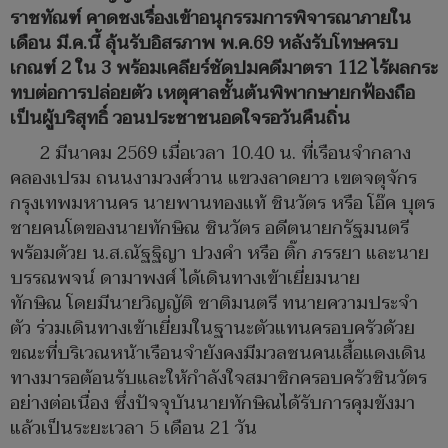
ราชทัณฑ์ คาดชงเรื่องเข้าอนุกรรมการพิจารณาภายใน
เดือน มี.ค.นี้ ลุ้นรับอิสรภาพ พ.ค.69 หลังรับโทษครบ
เกณฑ์ 2 ใน 3 พร้อมเคลียร์ชัดปมคดีมาตรา 112 ไร้ผลกระ
ทบต่อการปล่อยตัว เหตุศาลชั้นต้นพิพากษายกฟ้องถือ
เป็นผู้บริสุทธิ์ วอนประชาชนอดใจรอวันคืนถิ่น
2 มีนาคม 2569 เมื่อเวลา 10.40 น. ที่เรือนจำกลาง
คลองเปรม ถนนงามวงศ์วาน แขวงลาดยาว เขตจตุจักร
กรุงเทพมหานคร นายพานทองแท้ ชินวัตร หรือ โอ๊ค บุตร
ชายคนโตของนายทักษิณ ชินวัตร อดีตนายกรัฐมนตรี
พร้อมด้วย น.ส.ณัฐฐิญา ปวงคำ หรือ ติ๊ก ภรรยา และนาย
บรรณพจน์ ดามาพงศ์ ได้เดินทางเข้าเยี่ยมนาย
ทักษิณ โดยมีนายวิญญัติ ชาติมนตรี ทนายความประจำ
ตัว ร่วมเดินทางเข้าเยี่ยมในฐานะตัวแทนครอบครัวด้วย
ขณะที่บริเวณหน้าเรือนจำยังคงมีมวลชนคนเสื้อแดงเดิน
ทางมารอต้อนรับและให้กำลังใจสมาชิกครอบครัวชินวัตร
อย่างต่อเนื่อง ซึ่งปัจจุบันนายทักษิณได้รับการคุมขังมา
แล้วเป็นระยะเวลา 5 เดือน 21 วัน