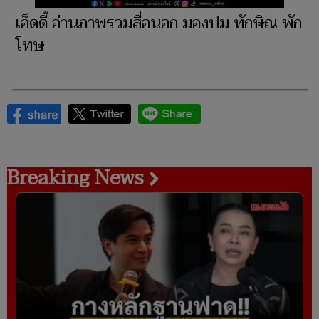
เอ็ดดี้ อ่านภาพรวมสื่อนอก มองปม ทักษิณ พัก
โทษ
Breaking News