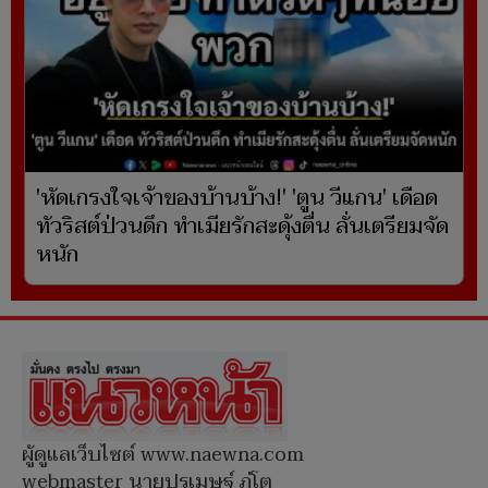
'หัดเกรงใจเจ้าของบ้านบ้าง!' 'ตูน วีแกน' เดือด
ทัวริสต์ป่วนดึก ทำเมียรักสะดุ้งตื่น ลั่นเตรียมจัด
หนัก
ผู้ดูแลเว็บไซต์ www.naewna.com
webmaster นายปรเมษฐ์ ภู่โต