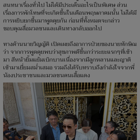
สนทนาเรื่องทั่วไป ไม่ได้มีประเด็นอะไรเป็นพิเศษ ส่วน
เรื่องการพักโทษที่จะเกิดขึ้นในเดือนพฤษภาคมนั้น ไม่ได้มี
การหยิบยกขึ้นมาพูดคุยกัน ก่อนที่ทั้งหมดจะกล่าว
ขอบคุณสื่อมวลชนและเดินทางกลับออกไป
ทางด้านนายวิญญัติ เปิดเผยถึงอาการป่วยของนายทักษิณ
ว่า จากการพูดคุยพบว่าสุขภาพดีขึ้นกว่าระยะแรกๆที่เข้า
มา สีหน้ายิ้มแย้มเบิกบานเนื่องจากมีลูกหลานและญาติ
เข้ามาเยี่ยมสม่ำเสมอ รวมถึงได้รับทราบถึงกำลังใจจากพี่
น้องประชาชนและมวลชนคนเสื้อแดง