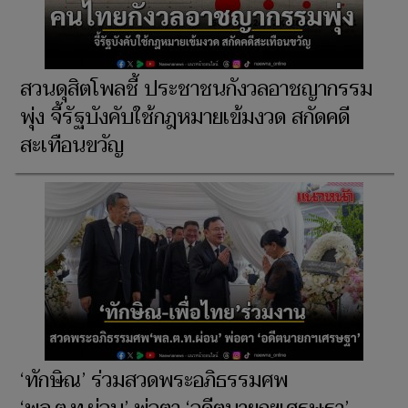
สวนดุสิตโพลชี้ ประชาชนกังวลอาชญากรรม
พุ่ง จี้รัฐบังคับใช้กฎหมายเข้มงวด สกัดคดี
สะเทือนขวัญ
‘ทักษิณ’ ร่วมสวดพระอภิธรรมศพ