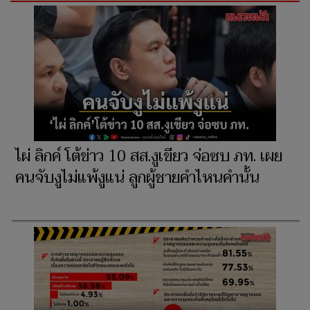
ไผ่ ลิกค์ โต้ข่าว 10 สส.งูเขียว จ่อซบ ภท. เผย
คนจับงูไม่แพ้งูแน่ ลูกผู้ชายคำไหนคำนั้น