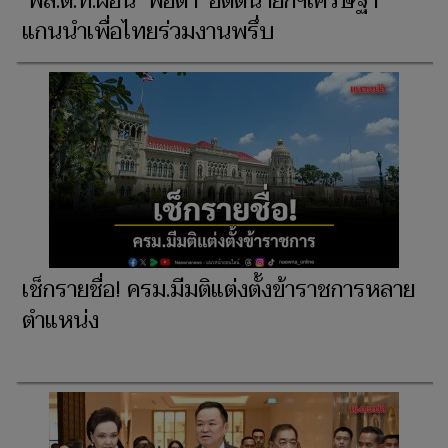
‘พล.ต.ท.ผ่อน’ พ่อตา ‘อดีตนายกฯเศรษฐา’
แกนนำเพื่อไทยร่วมงานพรึ่บ
เช็กรายชื่อ! ครม.มีมติแต่งตั้งข้าราชการหลาย
ตำแหน่ง