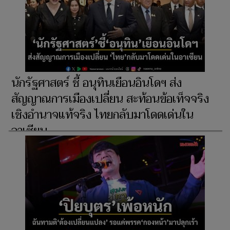
นักรัฐศาสตร์ ชี้ อนุทินเยือนอินโดฯ ส่ง
สัญญาณการเมืองเปลี่ยน สะท้อนข้อเท็จจริง
เชิงอำนาจแท้จริง ไทยกลับมาโดดเด่นใน
อาเซียน