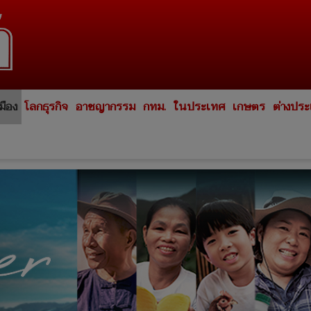
มือง
โลกธุรกิจ
อาชญากรรม
กทม.
ในประเทศ
เกษตร
ต่างปร