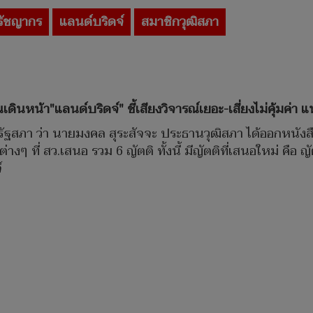
รัชญากร
แลนด์บริดจ์
สมาชิกวุฒิสภา
นหน้า"แลนด์บริดจ์" ชี้เสียงวิจารณ์เยอะ-เสี่ยงไม่คุ้มค่า แ
ัฐสภา ว่า นายมงคล สุระสัจจะ ประธานวุฒิสภา ได้ออกหนังสื
่างๆ ที่ สว.เสนอ รวม 6 ญัตติ ทั้งนี้ มีญัตติที่เสนอใหม่ คื
์