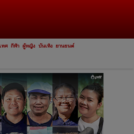
ะเทศ
กีฬา
ผู้หญิง
บันเทิง
ยานยนต์