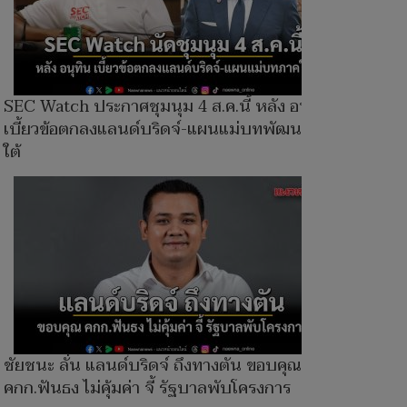
SEC Watch ประกาศชุมนุม 4 ส.ค.นี้ หลัง อนุทิน
เบี้ยวข้อตกลงแลนด์บริดจ์-แผนแม่บทพัฒนาภาค
ใต้
ชัยชนะ ลั่น แลนด์บริดจ์ ถึงทางตัน ขอบคุณ
คกก.ฟันธง ไม่คุ้มค่า จี้ รัฐบาลพับโครงการ