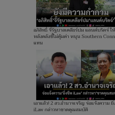
อภิสิทธิ์ จี้รัฐบาลเคลียร์ปม แลนด์บริดจ์ ให
หลังคลังชี้ไม่คุ้มค่า หนุน Southern Con
แทน
เอาแล้ว! 2 สว.อำนาจเจริญ จ่อแจ้งความ ยิ่
iLaw กล่าวหาขาดคุณสมบัติ