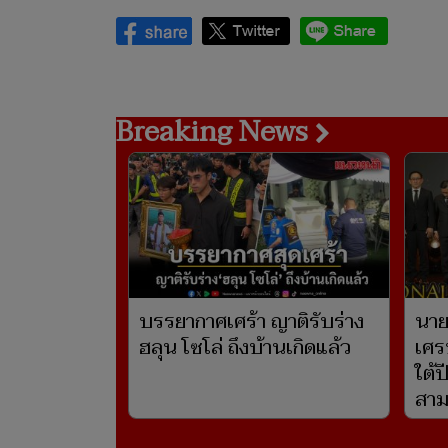
Breaking News
บรรยากาศเศร้า ญาติรับร่าง
นาย
ฮลุน โซโล่ ถึงบ้านเกิดแล้ว
เศร
ใต้
สาม