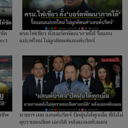
้ชัด
ครม.ไฟเขียว ตั้งบอร์ดพัฒนาภาคใต้ รื้อแผน
nect
แม่บทใหม่ ไม่ผูกติดแค่แลนด์บริดจ์
งชีพ
นายกฯ เผย แลนด์บริดจ์ ปัดฝุ่นได้ทุกเมื่อ ชี้ยังไม่
คุยรายละเอียด เอกนิติ หลังแถลงพับแผน