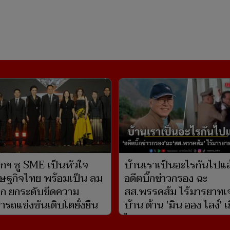
กฯ ชู SME เป็นหัวใจ
บ้านเราเป็นอะไรกันไปแล
ษฐกิจไทย พร้อมเป็น ลม
อดีตบิ๊กข่าวกรอง ฉะ
ปีก ยกระดับขีดความ
สส.พรรคส้ม ไร้มารยาทเจ
ารถแข่งขันเติบโตยั่งยืน
บ้าน ต้าน 'มิน ออง ไลง์' 
ไทย