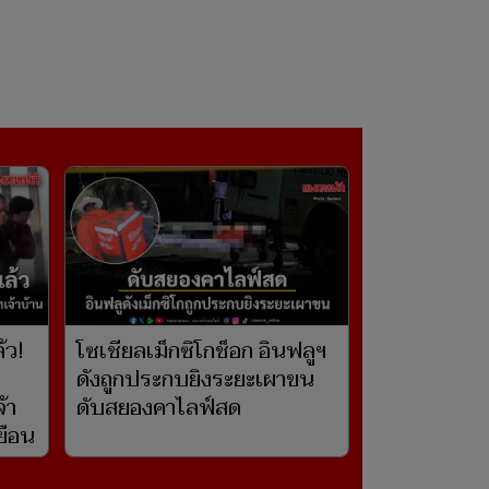
้ว!
โซเชียลเม็กซิโกช็อก อินฟลูฯ
ดังถูกประกบยิงระยะเผาขน
้า
ดับสยองคาไลฟ์สด
เยือน