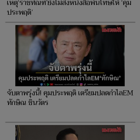
เหตุ‘ราชทัณฑ์’ยังไม่ส่งหนังสือพ้นโทษให้ ‘คุม
ประพฤติ’
จับตาพรุ่งนี้! คุมประพฤติ เตรียมปลดกำไลEM
ทักษิณ ชินวัตร