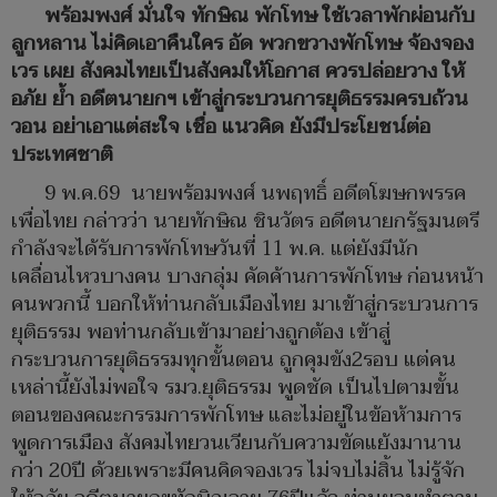
พร้อมพงศ์ มั่นใจ ทักษิณ พักโทษ ใช้เวลาพักผ่อนกับ
ลูกหลาน ไม่คิดเอาคืนใคร อัด พวกขวางพักโทษ จ้องจอง
เวร เผย สังคมไทยเป็นสังคมให้โอกาส ควรปล่อยวาง ให้
อภัย ย้ำ อดีตนายกฯ เข้าสู่กระบวนการยุติธรรมครบถ้วน
วอน อย่าเอาแต่สะใจ เชื่อ แนวคิด ยังมีประโยชน์ต่อ
ประเทศชาติ
9 พ.ค.69 นายพร้อมพงศ์ นพฤทธิ์ อดีตโฆษกพรรค
เพื่อไทย กล่าวว่า นายทักษิณ ชินวัตร อดีตนายกรัฐมนตรี
กำลังจะได้รับการพักโทษวันที่ 11 พ.ค. แต่ยังมีนัก
เคลื่อนไหวบางคน บางกลุ่ม คัดค้านการพักโทษ ก่อนหน้า
คนพวกนี้ บอกให้ท่านกลับเมืองไทย มาเข้าสู่กระบวนการ
ยุติธรรม พอท่านกลับเข้ามาอย่างถูกต้อง เข้าสู่
กระบวนการยุติธรรมทุกขั้นตอน ถูกคุมขัง2รอบ แต่คน
เหล่านี้ยังไม่พอใจ รมว.ยุติธรรม พูดชัด เป็นไปตามขั้น
ตอนของคณะกรรมการพักโทษ และไม่อยู่ในข้อห้ามการ
พูดการเมือง สังคมไทยวนเวียนกับความขัดแย้งมานาน
กว่า 20ปี ด้วยเพราะมีคนคิดจองเวร ไม่จบไม่สิ้น ไม่รู้จัก