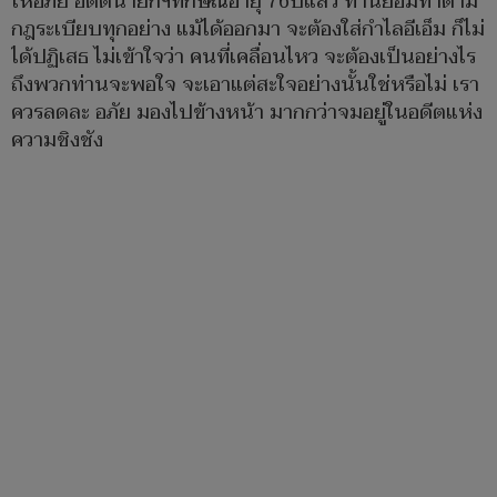
ให้อภัย อดีตนายกฯทักษิณอายุ 76ปีแล้ว ท่านยอมทำตาม
กฎระเบียบทุกอย่าง แม้ได้ออกมา จะต้องใส่กำไลอีเอ็ม ก็ไม่
ได้ปฏิเสธ ไม่เข้าใจว่า คนที่เคลื่อนไหว จะต้องเป็นอย่างไร
ถึงพวกท่านจะพอใจ จะเอาแต่สะใจอย่างนั้นใช่หรือไม่ เรา
ควรลดละ อภัย มองไปข้างหน้า มากกว่าจมอยู่ในอดีตแห่ง
ความชิงชัง