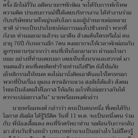
ครั้ง อีกไม่กี่วัน อดีตนายกฯทักษิณ จะได้รับการพักโทษ
ความคิด ประสบการณ์ที่ได้เคยบริหารงาน ได้ทำงานร่วม
กับบริษัทขนาดใหญ่ระดับโลก และผู้นำหลายต่อหลาย
ชาติ น่าจะเป็นประโยชน์ต่อการมองไปข้างหน้า พวกที่
กังวล ท่านออกมาแล้วจะ เอาคืน ล้างแค้นใครหรือไม่ คน
อายุ 76ปี กับหลานอีก 7คน คงอยากจะให้เวลาพักผ่อนกับ
ลูกๆหลานๆมากกว่า คนที่เห็นโลกมามาก ผ่านอะไรมา
เยอะ อย่างที่ท่านเคยบอก เคยเห็นทั้งนรกและสวรรค์ มา
หมดแล้ว คนที่เคยคิดทำร้ายท่านถึงชีวิต ยังให้อภัย
อโหสิกรรมให้หมด คงไม่มานั่งคิดเอาคืนอะไรใครหรอก
พวกที่ปั่นเรื่อง ยุแยง ควรเลิกระแวง สงสัยได้แล้ว สังคม
ไทยเป็นสังคมให้โอกาส ให้อภัย อะไรที่ปล่อยวางกันได้
ควรจะปล่อยวางกัน” นายพร้อมพงศ์กล่าว
นายพร้อมพงศ์ กล่าวว่า ตนเป็นคนหนึ่ง ที่เคยได้รับ
โอกาส สัมผัส ได้รู้วิธีคิด วันที่ 11 พ.ค. จะเป็นหนึ่งคน ร่วม
กับ พี่น้องเสื้อแดง คนที่รักศรัทธาท่าน รอต้อนรับการกลับ
มา ส่วนวันข้างหน้า บทบาทท่านจะเป็นอย่างไร ไม่มีใครรู้