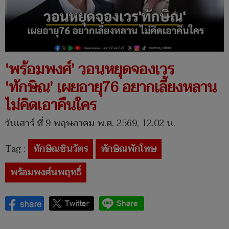
'พร้อมพงศ์' วอนหยุดจองเวร
'ทักษิณ' เผยอายุ76 อยากเลี้ยงหลาน
ไม่คิดเอาคืนใคร
วันเสาร์ ที่ 9 พฤษภาคม พ.ศ. 2569, 12.02 น.
Tag :
ทักษิณชินวัตร
ทักษิณพักโทษ
พร้อมพงศ์นพฤทธิ์