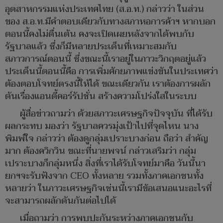
อุตสาหกรรมแห่งประเทศไทย (ส.อ.ท.) กล่าวว่า ในส่วน
ของ ส.อ.ท.มีคำตอบเดียวกับทางสภาหอการค้าฯ หากบอก
ตอนนี้คงไม่ตื่นเต้น คงจะเปิดเผยหลังจากได้พบกับ
รัฐบาลแล้ว ซึ่งก็มีหลายประเด็นที่เหมาะสมกับ
สภาวการณ์ตอนนี้ ซึ่งขณะนี้เราอยู่ในภาวะวิกฤตอยู่แล้ว
ประเด็นนี้ตอนนี้คือ การเพิ่มศักยภาพแข่งขันในประเทศว่า
ต้องตอบโจทย์ตรงนี้ให้ได้ ขณะเดียวกัน เราต้องการผลัก
ดันเรื่องแอนตี้คอร์รัปชั่น สร้างความโปร่งใสในระบบ
ผู้สื่อข่าวถามว่า ด้วยสภาวะเศรษฐกิจปัจจุบัน ที่ได้รับ
ผลกระทบ มองว่า รัฐบาลควรมุ่งเป้าไปที่จุดไหน นาง
พิมพ์ใจ กล่าวว่า ต้องดูกลุ่มเปราะบางก่อน ถือว่า สำคัญ
มาก ต้องควิกวิน ขณะที่นายพจน์ กล่าวเสริมว่า กลุ่ม
เปราะบางก็กลุ่มหนึ่ง สิ่งที่เราได้รับโจทย์มาคือ วันนี้นา
ยกฯจะรับฟังจาก CEO ทั้งหลาย รวมทั้งภาคเอกชนทั้ง
หลายว่า ในภาวะเศรษฐกิจเช่นนี้เรามีข้อเสนอแนะอะไรที่
จะสามารถผลักดันกันต่อไปได้
เมื่อถามว่า การพบปะกันระหว่างภาคเอกชนกับ