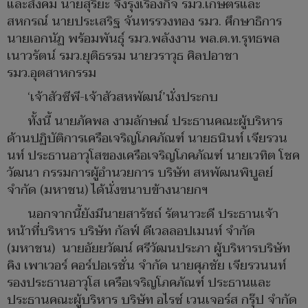
และสังคม นายสุริยะ จึงรุ่งเรืองกิจ รมว.เกษตรและ
สหกรณ์ นายประเสริฐ จันทรรวงทอง รมว. ศึกษาธิการ
นายเอกนัฏ พร้อมพันธุ์ รมว.พลังงาน พล.ต.ท.รุทธพล
เนาวรัตน์ รมว.ยุติธรรม นายวราวุธ ศิลปอาชา
รมว.อุตสาหกรรม
‘เจ้าสัวซีพี-เจ้าสัวสหพัฒน์’นั่งประกบ
ทั้งนี้ นายภัคพล งามลักษณ์ ประธานคณะผู้บริหาร
ด้านปฏิบัติการเครือเจริญโภคภัณฑ์ นายธนินท์ เจียรวน
นท์ ประธานอาวุโสของเครือเจริญโภคภัณฑ์ นายเวทิต โชค
วัฒนา กรรมการผู้อำนวยการ บริษัท สหพัฒนพิบูลย์
จำกัด (มหาชน) ได้นั่งขนาบข้างนายกฯ
นอกจากนี้ยังมีนายสารัชถ์ รัตนาวะดี ประธานเจ้า
หน้าที่บริหาร บริษัท กัลฟ์ ดีเวลลอปเมนท์ จำกัด
(มหาชน) นายอัยยวัฒน์ ศรีวัฒนประภา ผู้บริหารบริษัท
คิง เพาเวอร์ คอร์ปอเรชั่น จำกัด นายศุภชัย เจียรวนนท์
รองประธานอาวุโส เครือเจริญโภคภัณฑ์ ประธานและ
ประธานคณะผู้บริหาร บริษัท อไรซ์ เวนเจอร์ส กรุ๊ป จำกัด