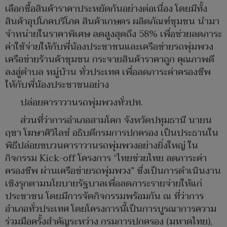
เลือกซื้อสินค้าราคาประหยัดกันอย่างต่อเนื่อง โดยมีทั้ง
สินค้าอุปโภคบริโภค สินค้าเกษตร ผลิตภัณฑ์ชุมชน นำมา
จำหน่ายในราคาพิเศษ ลดสูงสุดถึง 58% เพื่อช่วยลดภาระ
ค่าใช้จ่ายให้กับพี่น้องประชาชนและเครือข่ายรถพุ่มพวง
เครือข่ายร้านค้าชุมชน กระจายสินค้าราคาถูก คุณภาพดี
ลงสู่ตำบล หมู่บ้าน ทั่วประเทศ เพื่อลดภาระค่าครองชีพ
ให้กับพี่น้องประชาชนอย่าง
ปล่อยคาราวานรถพุ่มพวงทั่วปท.
ส่วนที่ว่าการอำเภอสามโคก จังหวัดปทุมธานี นายน
ฤชา โฆษาศิวิไลซ์ อธิบดีกรมการปกครอง เป็นประธานใน
พิธีปล่อยขบวนคาราวานรถพุ่มพวงอย่างยิ่งใหญ่ ใน
กิจกรรม Kick-off โครงการ “ไทยช่วยไทย ลดภาระค่า
ครองชีพ ผ่านเครือข่ายรถพุ่มพวง” ซึ่งเป็นการดำเนินงาน
เชิงรุกตามนโยบายรัฐบาลเพื่อลดภาระรายจ่ายให้แก่
ประชาชน โดยมีการจัดกิจกรรมพร้อมกัน ณ ที่ว่าการ
อำเภอทั่วประเทศ โดยโครงการนี้เป็นการบูรณาการความ
ร่วมมือครั้งสำคัญระหว่าง กรมการปกครอง (มหาดไทย),