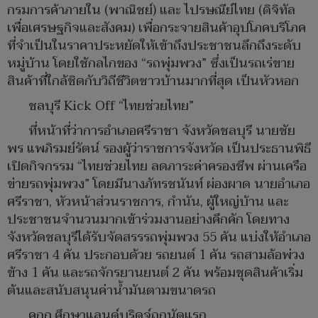
กรมการค้าภายใน (พาณิชย์) และ ไปรษณีย์ไทย (ดิจิทัล
เพื่อเศรษฐกิจและสังคม) เพื่อกระจายสินค้าอุปโภคบริโภค
ที่จำเป็นในราคาประหยัดให้เข้าถึงประชาชนลึกถึงระดับ
หมู่บ้าน โดยใช้กลไกของ “รถพุ่มพวง” ซึ่งเป็นรถเร่ขาย
สินค้าที่ใกล้ชิดกับวิถีชีวิตชาวบ้านมากที่สุด เป็นหัวหอก
ชลบุรี Kick Off “ไทยช่วยไทย”
ที่หน้าที่ว่าการอำเภอศรีราชา จังหวัดชลบุรี นายชัย
พร แพภิรมย์รัตน์ รองผู้ว่าราชการจังหวัด เป็นประธานพิธี
เปิดกิจกรรม “ไทยช่วยไทย ลดภาระค่าครองชีพ ผ่านเครือ
ข่ายรถพุ่มพวง” โดยมีนางภัทรชนันท์ ผ่องผาด นายอำเภอ
ศรีราชา, หัวหน้าส่วนราชการ, กำนัน, ผู้ใหญ่บ้าน และ
ประชาชนจำนวนมากเข้าร่วมงานอย่างคึกคัก โดยทาง
จังหวัดชลบุรีได้รับจัดสรรรถพุ่มพวง 55 คัน แบ่งให้อำเภอ
ศรีราชา 4 คัน ประกอบด้วย รถยนต์ 1 คัน รถสามล้อพ่วง
ข้าง 1 คัน และรถจักรยานยนต์ 2 คัน พร้อมชุดสินค้าเริ่ม
ต้นและสนับสนุนค่าน้ำมันตามขนาดรถ
คกก.ศึกษาแลนด์บริดจ์ถกนัดแรก