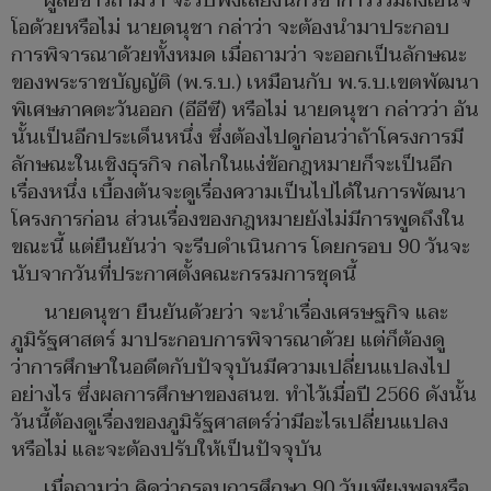
ผู้สื่อข่าวถามว่า จะรับฟังเสียงนักวิชาการรวมถึงเอ็นจี
โอด้วยหรือไม่ นายดนุชา กล่าว่า จะต้องนำมาประกอบ
การพิจารณาด้วยทั้งหมด เมื่อถามว่า จะออกเป็นลักษณะ
ของพระราชบัญญัติ (พ.ร.บ.) เหมือนกับ พ.ร.บ.เขตพัฒนา
พิเศษภาคตะวันออก (อีอีซี) หรือไม่ นายดนุชา กล่าวว่า อัน
นั้นเป็นอีกประเด็นหนึ่ง ซึ่งต้องไปดูก่อนว่าถ้าโครงการมี
ลักษณะในเชิงธุรกิจ กลไกในแง่ข้อกฎหมายก็จะเป็นอีก
เรื่องหนึ่ง เบื้องต้นจะดูเรื่องความเป็นไปได้ในการพัฒนา
โครงการก่อน ส่วนเรื่องของกฎหมายยังไม่มีการพูดถึงใน
ขณะนี้ แต่ยืนยันว่า จะรีบดำเนินการ โดยกรอบ 90 วันจะ
นับจากวันที่ประกาศตั้งคณะกรรมการชุดนี้
นายดนุชา ยืนยันด้วยว่า จะนำเรื่องเศรษฐกิจ และ
ภูมิรัฐศาสตร์ มาประกอบการพิจารณาด้วย แต่ก็ต้องดู
ว่าการศึกษาในอดีตกับปัจจุบันมีความเปลี่ยนแปลงไป
อย่างไร ซึ่งผลการศึกษาของสนข. ทำไว้เมื่อปี 2566 ดังนั้น
วันนี้ต้องดูเรื่องของภูมิรัฐศาสตร์ว่ามีอะไรเปลี่ยนแปลง
หรือไม่ และจะต้องปรับให้เป็นปัจจุบัน
เมื่อถามว่า คิดว่ากรอบการศึกษา 90 วันเพียงพอหรือ