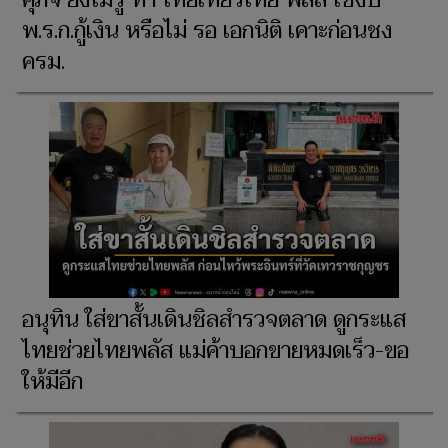
ศุภจี ยังไม่รู้ ทำ ไทยเที่ยวไทย พลัส ใช้งบ
พ.ร.ก.กู้เงิน หรือไม่ รอ เอกนิติ เคาะก่อนชง
ครม.
อนุทิน ใส่ขาสั้นเดินชิลสำรวจตลาด ดูกระแส
ไทยช่วยไทยพลัส แม่ค้าบอกขายหมดเร็ว-ขอ
ให้มีอีก