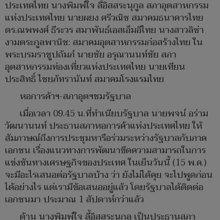
ประเทศไทย นางพิมพ์ใจ ลี้อิสสระนุกูล สภาอุตสาหกรรม
แห่งประเทศไทย นายผยง ศรีวณิช สมาคมธนาคารไทย
ดร.ณพพงศ์ ธีระวร สมาพันธ์เอสเอ็มอีไทย นางสาวลิซ่า
งามตระกูลพานิช: สมาคมอุตสาหกรรมก่อสร้างไทย ใน
พระบรมราชูปถัมภ์ นายชัย อรุณานนท์ชัย สภา
อุตสาหกรรมท่องเที่ยวแห่งประเทศไทย นายเทียน
ประสิทธิ์ ไชยภัทรานันท์ สมาคมโรงแรมไทย
หอการค้าฯ-สภาอุตฯชมรัฐบาล
เมื่อเวลา 09.45 น.ที่ทำเนียบรัฐบาล นายพจน์ อร่าม
วัฒนานนท์ ประธานสภาหอการค้าแห่งประเทศไทย ให้
สัมภาษณ์ถึงการประชุมหารือร่วมระหว่างรัฐบาลกับภาค
เอกชน เรื่องแนวทางการพัฒนาขีดความสามารถในการ
แข่งขันทางเศรษฐกิจของประเทศ ในเย็นวันนี้ (15 พ.ค.)
จะมีอะไรเสนอต่อรัฐบาลบ้าง ว่า ยังไม่ได้คุย จะไปพูดก่อน
ได้อย่างไร แต่เรามีข้อเสนออยู่แล้ว โดยรัฐบาลได้ติดต่อ
เอกชนมา ประมาณ 1 สัปดาห์กว่าแล้ว
ด้าน นางพิมพ์ใจ ลี้อิสสระนุกูล เป็นประธานสภา