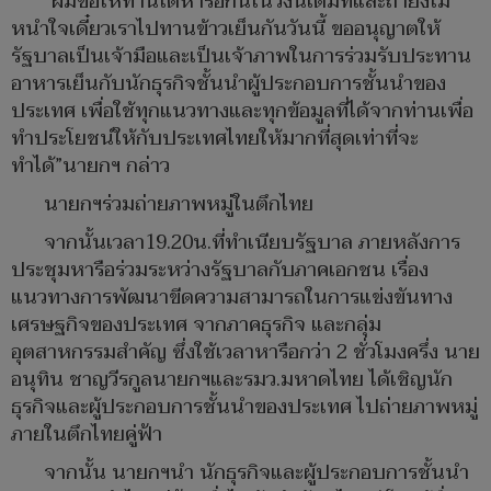
“ผมขอให้ท่านได้หารือกันในวงนี้เต็มที่และถ้ายังไม่
หนำใจเดี๋ยวเราไปทานข้าวเย็นกันวันนี้ ขออนุญาตให้
รัฐบาลเป็นเจ้ามือและเป็นเจ้าภาพในการร่วมรับประทาน
อาหารเย็นกับนักธุรกิจชั้นนำผู้ประกอบการชั้นนำของ
ประเทศ เพื่อใช้ทุกแนวทางและทุกข้อมูลที่ได้จากท่านเพื่อ
ทำประโยชน์ให้กับประเทศไทยให้มากที่สุดเท่าที่จะ
ทำได้”นายกฯ กล่าว
นายกฯร่วมถ่ายภาพหมู่ในตึกไทย
จากนั้นเวลา19.20น.ที่ทำเนียบรัฐบาล ภายหลังการ
ประชุมหารือร่วมระหว่างรัฐบาลกับภาคเอกชน เรื่อง
แนวทางการพัฒนาขีดความสามารถในการแข่งขันทาง
เศรษฐกิจของประเทศ จากภาคธุรกิจ และกลุ่ม
อุตสาหกรรมสำคัญ ซึ่งใช้เวลาหารือกว่า 2 ชั่วโมงครึ่ง นาย
อนุทิน ชาญวีรกูลนายกฯและรมว.มหาดไทย ได้เชิญนัก
ธุรกิจและผู้ประกอบการชั้นนำของประเทศ ไปถ่ายภาพหมู่
ภายในตึกไทยคู่ฟ้า
จากนั้น นายกฯนำ นักธุรกิจและผู้ประกอบการชั้นนำ