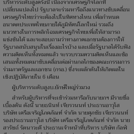
บริหารระดับสูงครั้งนี้ เนื่องจากเศรษฐกิจโลกที่
เปลี่ยนแปลงไป รัฐบาลจะร่วมหารือถึงแนวทางขับเคลื่อน
เศรษฐกิจไทยว่าจะต้องไปในทิศทางไหน เพื่อกำหนด
อนาคตประเทศไทยภายใต้ภูมิทัศน์โลกใหม่ รวมถึง
แนวทางในการพลิกโฉมเศรษฐกิจไทยเพื่อให้สามารถ
แข่งขันได้ และจะสอบถามว่าทางภาคเอกชนต้องการให้
รัฐบาลสนับสนุนในเรื่องอะไรบ้าง และเมื่อรัฐบาลได้รับฟัง
ความคิดเห็นทั้งหมดแล้ว จะรวบรวมความคิดเห็นและข้อ
เสนอทั้งหมดมาขับเคลื่อนต่อผ่านกลไกของคณะกรรมการ
ร่วมภาครัฐและเอกชน (กรอ.) ซึ่งจะผลักดันให้เกิดผลใน
เชิงปฏิบัติภายใน 6 เดือน
ผู้บริหารระดับสูงบ.ยักษ์ใหญ่ร่วมวง
สำหรับผู้บริหารที่จะเข้าร่วมหารือกับนายกฯ มีรายชื่อ
เบื้องต้น ดังนี้ นายธนินท์ เจียรวนนท์ ประธานอาวุโส
บริษัท เครือเจริญโภคภัณฑ์ จำกัด นายศุภชัย เจียรวนนท์
รองประธานอาวุโส บริษัท เครือเจริญโภคภัณฑ์ จำกัด นาย
สารัชถ์ รัตนาวะดี ประธานเจ้าหน้าที่บริหาร บริษัท กัลฟ์