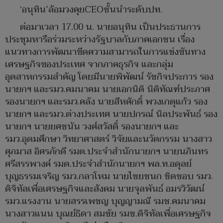
‘อนุทิน’ล้อมวงคุยCEOชั้นนำระดับปท.
ต่อมาเวลา 17.00 น. นายอนุทิน เป็นประธานการ
ประชุมหารือร่วมระหว่างรัฐบาลกับภาคเอกชน เรื่อง
แนวทางการพัฒนาขีดความสามารถในการแข่งขันทาง
เศรษฐกิจของประเทศ จากภาคธุรกิจ และกลุ่ม
อุตสาหกรรมสำคัญ โดยมีนายพิพัฒน์ รัชกิจประการ รอง
นายกฯ และรมว.คมนาคม นายเอกนิติ นิติทัณฑ์ประภาศ
รองนายกฯ และรมว.คลัง นายสีหศักดิ์ พวงเกตุแก้ว รอง
นายกฯ และรมว.ต่างประเทศ นายปกรณ์ นิลประพันธ์ รอง
นายกฯ นายยศชนัน วงศ์สวัสดิ์ รองนายกฯ และ
รมว.อุดมศึกษา วิทยาศาสตร์ วิจัยและนวัตกรรม นางสาว
ศุภมาส อิศรภักดี รมต.ประจำสำนักนายกฯ นายนภินทร
ศรีสรรพางค์ รมต.ประจำสำนักนายกฯ พล.ท.อดุลย์
บุญธรรมเจริญ รมว.กลาโหม นายไชยชนก ชิดชอบ รมว.
ดิจิทัลเพื่อเศรษฐกิจและสังคม นายจุลพันธ์ อมรวิวัฒน์
รมว.แรงงาน นายสรรเพชญ บุญญามณี รมช.คมนาคม
นางสาวแนน บุณย์ธิดา สมชัย รมช.ดิจิทัลเพื่อเศรษฐกิจ