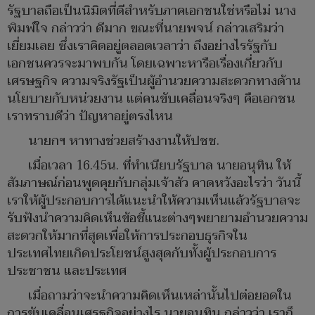
รัฐบาลถือเป็นนิมิตที่ดีสำหรับภาคเอกชนใช่หรือไม่ นาง
พิมพ์ใจ กล่าวว่า ดีมาก ขณะที่นายพจน์ กล่าวเสริมว่า
เยี่ยมเลย ซึ่งเราคิดอยู่ตลอดเวลาว่า ถึงอย่างไรรัฐกับ
เอกชนควรจะมาพบกัน โดยเฉพาะหารือเรื่องเกี่ยวกับ
เศรษฐกิจ ความจริงรัฐเป็นผู้อำนวยความสะดวกทางด้าน
นโยบายกับหน่วยงาน แต่คนขับเคลื่อนจริงๆ คือเอกชน
เราทราบดีว่า ปัญหาอยู่ตรงไหน
นายกฯ หาทางช่วยสร้างงานให้ปชช.
เมื่อเวลา 16.45น. ที่ทำเนียบรัฐบาล นายอนุทิน ให้
สัมภาษณ์ก่อนพูดคุยกับกลุ่มเจ้าสัว คาดหวังอะไรว่า วันนี้
เราให้ผู้ประกอบการได้แนะนำให้ความเห็นแล้วรัฐบาลจะ
รับฟังนำความคิดเห็นข้อชี้แนะต่างๆพยายามอำนวยความ
สะดวกให้มากที่สุดเพื่อให้การประกอบธุรกิจใน
ประเทศไทยเกิดประโยชน์สูงสุดกับทั้งผู้ประกอบการ
ประชาชน และประเทศ
เมื่อถามว่าจะนำความคิดเห็นเหล่านั้นไปต่อยอดใน
การขับเคลื่อนเศรฐกิจอย่างไร นายอนุทิน กล่าวว่า เราก็