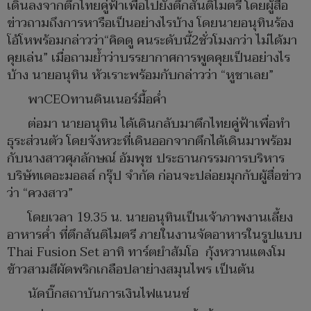
เดินลงจากตึกไทยคู่ฟ้าเพื่อไปยังตึกสันติไมตรี โดยผู้สื่อ
ข่าวถามถึงการหารือเป็นอย่างไรบ้าง โดยนายอนุทินร้อง
โอ้โหพร้อมกล่าวว่า“คิดดู คนระดับนี้2ชั่วโมงกว่า ไม่ได้มา
คุยเล่น” เมื่อถามย้ำว่าบรรยากาศการพูดคุยเป็นอย่างไร
บ้าง นายอนุทิน หัวเราะพร้อมกับกล่าวว่า “หูชาเลย”
พาCEOทานดินเนอร์มื้อค่ำ
ต่อมา นายอนุทิน ได้เดินกลับมาตึกไทยคู่ฟ้าเพื่อทำ
ธุระส่วนตัว โดยจังหวะที่เดินออกจากตึกได้เดินมาพร้อม
กับนางสาวศุภลักษณ์ อัมพุช ประธานกรรมการบริหาร
บริษัทเดอะมอลล์ กรุ๊ป จำกัด ก่อนจะปล่อยมุกกับผู้สื่อข่าว
ว่า “ควงสาว”
โดยเวลา 19.35 น. นายอนุทินเป็นเจ้าภาพงานเลี้ยง
อาหารค่ำ ที่ตึกสันติไมตรี ภายในงานจัดอาหารในรูปแบบ
Thai Fusion Set อาทิ ทาร์ตยำส้มโอ กุ้งหวานแตงโม
ข้าวสามสีผัดพริกเกลือปลาย่างสมุนไพร เป็นต้น
นัดบิ๊กสถาบันการเงินไฟแนนซ์