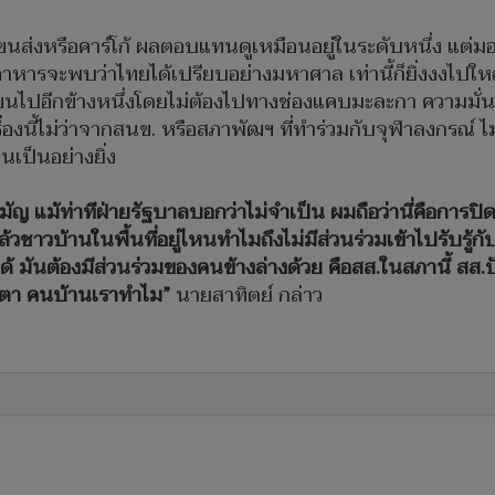
เลขขนส่งหรือคาร์โก้ ผลตอบแทนดูเหมือนอยู่ในระดับหนึ่ง แต
หารจะพบว่าไทยได้เปรียบอย่างมหาศาล เท่านี้ก็ยิ่งงงไปใหญ่
อขนไปอีกข้างหนึ่งโดยไม่ต้องไปทางช่องแคบมะละกา ความมั
องนี้ไม่ว่าจากสนข. หรือสภาพัฒฯ ที่ทำร่วมกับจุฬาลงกรณ์ ไม่ม
นเป็นอย่างยิ่ง
ามัญ แม้ท่าทีฝ่ายรัฐบาลบอกว่าไม่จำเป็น ผมถือว่านี่คือกา
วชาวบ้านในพื้นที่อยู่ไหนทำไมถึงไม่มีส่วนร่วมเข้าไปรับรู้กั
ด้ มันต้องมีส่วนร่วมของคนข้างล่างด้วย คือสส.ในสภานี้ สส.ป
ิดตา คนบ้านเราทำไม”
นายสาทิตย์ กล่าว