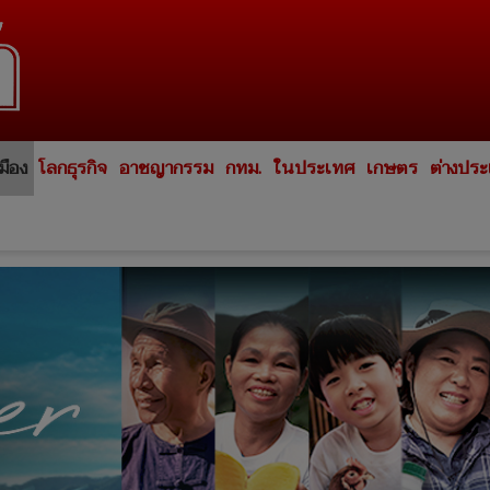
มือง
โลกธุรกิจ
อาชญากรรม
กทม.
ในประเทศ
เกษตร
ต่างปร