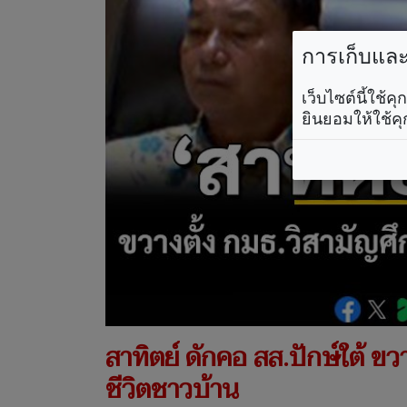
การเก็บและใ
เว็บไซต์นี้ใช้
ยินยอมให้ใช้คุ
สาทิตย์ ดักคอ สส.ปักษ์ใต้ ข
ชีวิตชาวบ้าน