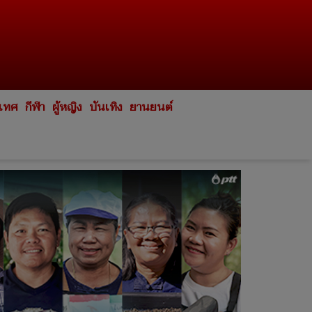
ะเทศ
กีฬา
ผู้หญิง
บันเทิง
ยานยนต์