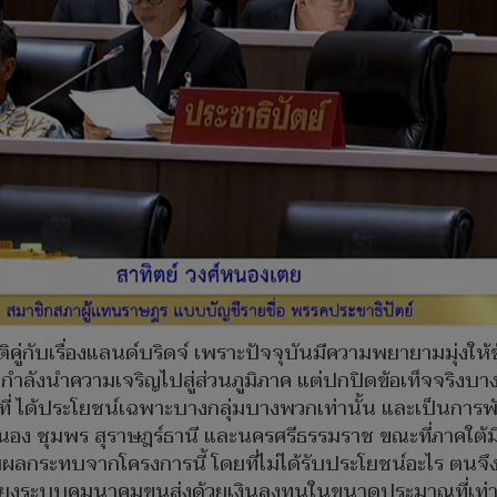
ติคู่กับเรื่องแลนด์บริดจ์ เพราะปัจจุบันมีความพยายามมุ่งให้
ำลังนำความเจริญไปสู่ส่วนภูมิภาค แต่ปกปิดข้อเท็จจริงบา
่ ได้ประโยชน์เฉพาะบางกลุ่มบางพวกเท่านั้น และเป็นการพั
ือระนอง ชุมพร สุราษฎร์ธานี และนครศรีธรรมราช ขณะที่ภาคใต
บผลกระทบจากโครงการนี้ โดยที่ไม่ได้รับประโยชน์อะไร ตนจึ
อมโยงระบบคมนาคมขนส่งด้วยเงินลงทุนในขนาดประมาณที่เท่ากัน