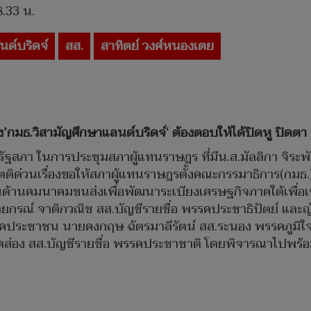
8.33 น.
นด์บริดจ์
สส.
สาทิตย์ วงศ์หนองเตย
้ตั้ง’กมธ.วิสามัญศึกษาแลนด์บริดจ์‘ ต้องตอบให้ได้ปิดหู ปิด
. ที่รัฐสภา ในการประชุมสภาผู้แทนราษฎร ที่มีน.ส.มัลลิกา จ
ตติด่วนเรื่องขอให้สภาผู้แทนราษฎรตั้งคณะกรรมาธิการ(กมธ
้านคมนาคมขนส่งเพื่อพัฒนาระเบียงเศรษฐกิจภาคใต้เพื่อเช
รณ์ จาติกวณิช สส.บัญชีรายชื่อ พรรคประชาธิปัตย์ และญัตติท
รคประชาชน นายคงกฤษ ฉัตรมาลีรัตน์ สส.ระนอง พรรคภูมิใ
อดส่อง สส.บัญชีรายชื่อ พรรคประชาชาติ โดยพิจารณาไปพร้อ