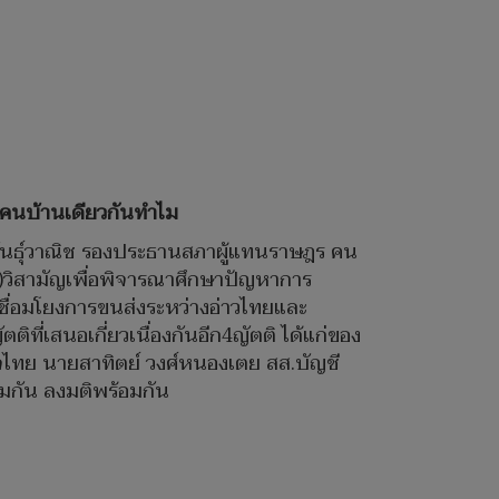
ตา คนบ้านเดียวกันทำไม
ิระพันธุ์วาณิช รองประธานสภาผู้แทนราษฎร คน
.)วิสามัญเพื่อพิจารณาศึกษาปัญหาการ
ื่อมโยงการขนส่งระหว่างอ่าวไทยและ
ี่เสนอเกี่ยวเนื่องกันอีก4ญัตติ ได้แก่ของ
จไทย นายสาทิตย์ วงศ์หนองเตย สส.บัญชี
มกัน ลงมติพร้อมกัน