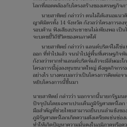
โลกที่สอดคล้องกับโครงสร้างของเศรษฐกิจภา
นายสาทิตย์ กล่าวว่า ตนไม่ได้เสนอแนวคิดน
ญาติมิตรทั้ง 14 จังหวัด กังวลว่าโครงการล
รอบด้าน ฟังเสียงประชาชนไม่เพียงพอ เป็นโ
จะบดขยี้วิถีชีวิตของคนภาคใต้
นายสาทิตย์ กล่าวว่า แลนด์บริดจ์ไม่ใช่แ
ออก ที่ทำไปแล้ว จนนำไปสู่พื้นที่เศรษฐกิ
กังวลว่าหากทำแลนด์บริดจ์แล้วจะมีลัษณะใกล้เ
โครงการนี้มุ่งลงทุนขนาดใหญ่ ดึงดูดกิจกรร
อย่างไร บางคนบอกว่าเป็นโครงการคิดต่อจ
หยิบโครงการนี้ขึ้นมา
นายสาทิตย์ กล่าวว่า นอกจากนี้นายกรัฐมน
ปัจจุบันโดยเฉพาะประเด็นภูมิรัฐศาสตร์โลก ที่
มือสำคัญที่ช่วยไทยสามารถยืนบนลำแข้งของตนเ
ภูมิรัฐศาสตร์โลกเกิดความตึงเครียดเช่นช่อ
ทำให้เกิดปัญหาความมั่นคงในภูมิภาคหรือความ