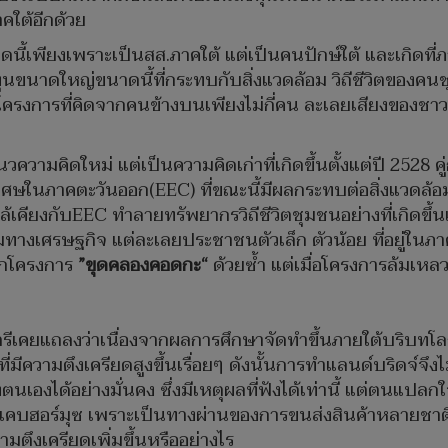
คใต้อีกด้วย
ี้เพียงเพราะเป็นสส.ภาคใต้ แต่เป็นคนปักษ์ใต้ และเกิดที่ภาคใ
งทุนขนาดใหญ่ขนาดนี้ที่กระทบกับสิ่งแวดล้อม วิถีชีวิตของค
ครงการที่คิดจากคนข้างบนเพียงไม่กี่คน ละเลยเสียงของชาวบ
นวความคิดใหม่ แต่เป็นความคิดเก่าที่เกิดขึ้นตั้งแต่ปี 2528
จพิเศษในภาคตะวันออก(EEC) ที่ขณะนี้มีผลกระทบต่อสิ่งแวดล
คียงกับEEC ทำลายทรัพยากรวิถีชีวิตชุมชนอย่างที่เกิดขึ้นแล้ว
มทางเศรษฐกิจ แต่ละเลยประชาชนตัวเล็ก ตัวน้อย ที่อยู่ในภา
ากโครงการ
”ขุดคลองคอดกะ“
ด้วยซ้ำ แต่เมื่อโครงการล้มเห
ตรีเคยแถลงว่าเนื่องจากผลการศึกษาจัดทำขึ้นภายใต้บริบ
มีความตึงเครียดสูงขึ้นเรื่อยๆ ดังนั้นการทำแลนด์บริดจ์จึงไม่
องได้อย่างมั่นคง ซึ่งมีเหตุผลที่ฟังได้เท่านี้ แต่ตนแปลกใ
งแคบฮอร์มุซ เพราะเป็นทางผ่านของการขนส่งสินค้าหลายชาติ 
ตึงเครียดเพิ่มขึ้นหรืออย่างไร